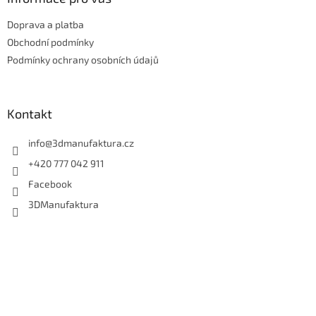
t
Doprava a platba
í
Obchodní podmínky
Podmínky ochrany osobních údajů
Kontakt
info
@
3dmanufaktura.cz
+420 777 042 911
Facebook
3DManufaktura