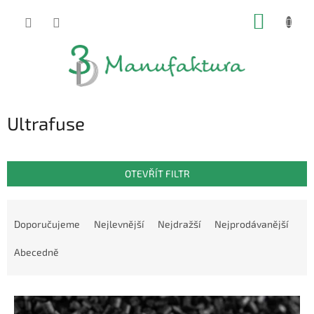
Přejít
NÁKUP
na
obsah
KOŠÍK
Ultrafuse
OTEVŘÍT FILTR
Ř
a
Doporučujeme
Nejlevnější
Nejdražší
Nejprodávanější
z
e
Abecedně
n
í
V
p
ý