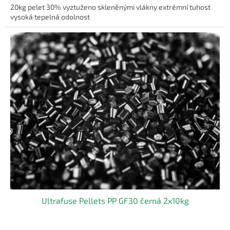
20kg pelet 30% vyztuženo skleněnými vlákny extrémní tuhost
vysoká tepelná odolnost
Ultrafuse Pellets PP GF30 černá 2x10kg