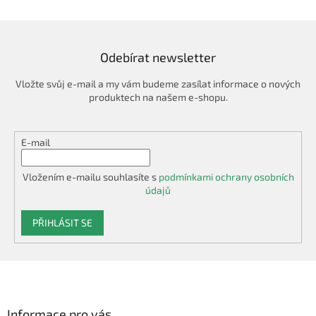
d
a
c
í
Odebírat newsletter
p
r
Vložte svůj e-mail a my vám budeme zasílat informace o nových
v
produktech na našem e-shopu.
k
y
v
E-mail
ý
p
i
Vložením e-mailu souhlasíte s
podmínkami ochrany osobních
s
údajů
u
PŘIHLÁSIT SE
Z
á
p
a
Informace pro vás