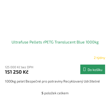
Ultrafuse Pellets rPETG Translucent Blue 1000kg
2 týdny
125 000 Kč bez DPH
Do košíku
151 250 Kč
1000kg pelet Bezpečné pro potraviny Recyklovaný Udržitelné
5
položek celkem
O
v
l
á