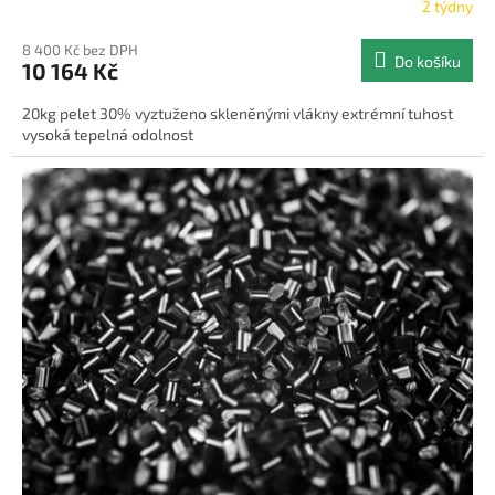
2 týdny
8 400 Kč bez DPH
Do košíku
10 164 Kč
20kg pelet 30% vyztuženo skleněnými vlákny extrémní tuhost
vysoká tepelná odolnost