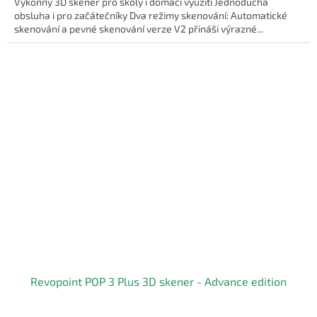
Výkonný 3D skener pro školy i domácí využití Jednoduchá
obsluha i pro začátečníky Dva režimy skenování: Automatické
skenování a pevné skenování verze V2 přináši výrazné...
Revopoint POP 3 Plus 3D skener - Advance edition