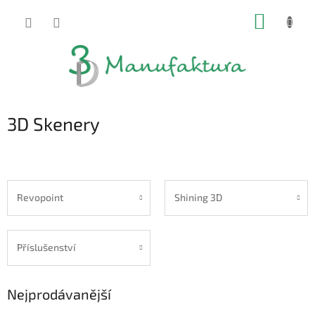
Přejít
NÁKUP
na
obsah
KOŠÍK
3D Skenery
Revopoint
Shining 3D
Příslušenství
Nejprodávanější