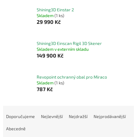
Shining3D Einstar 2
Skladem
(1 ks)
29 990 Kč
Shining3D Einscan Rigil 3D Skener
Skladem v externím skladu
149 900 Kč
Revopoint ochranný obal pro Miraco
Skladem
(1 ks)
787 Kč
Ř
a
Doporučujeme
Nejlevnější
Nejdražší
Nejprodávanější
z
e
Abecedně
n