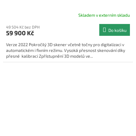
A
R
Skladem v externím skladu
M
49 504 Kč bez DPH
Do košíku
59 900 Kč
A
Verze 2022 Pokročilý 3D skener včetně točny pro digitalizaci v
automatickém i fixním režimu. Vysoká přesnost skenování díky
přesné kalibraci Zpřístupnění 3D modelů ve...