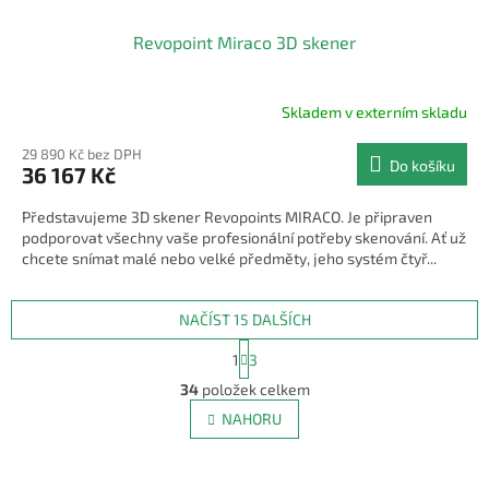
Revopoint Miraco 3D skener
Skladem v externím skladu
29 890 Kč bez DPH
Do košíku
36 167 Kč
Představujeme 3D skener Revopoints MIRACO. Je připraven
podporovat všechny vaše profesionální potřeby skenování. Ať už
chcete snímat malé nebo velké předměty, jeho systém čtyř...
NAČÍST 15 DALŠÍCH
S
1
3
t
O
r
34
položek celkem
v
á
l
NAHORU
n
á
k
d
o
v
a