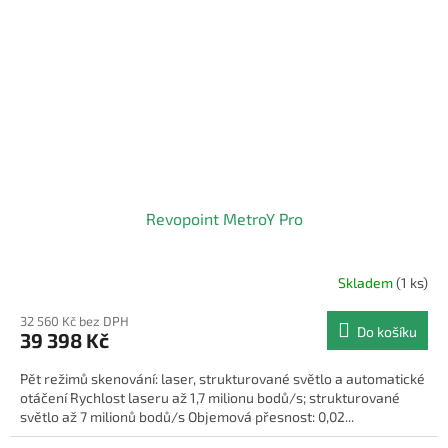
Revopoint MetroY Pro
Skladem
(1 ks)
32 560 Kč bez DPH
Do košíku
39 398 Kč
Pět režimů skenování: laser, strukturované světlo a automatické
otáčení Rychlost laseru až 1,7 milionu bodů/s; strukturované
světlo až 7 milionů bodů/s Objemová přesnost: 0,02...