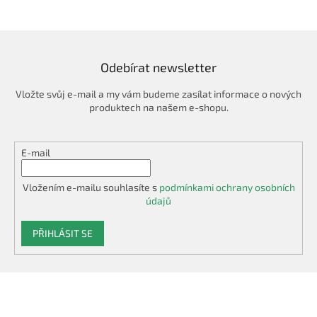
á
c
n
í
í
p
r
v
Odebírat newsletter
k
y
Vložte svůj e-mail a my vám budeme zasílat informace o nových
v
produktech na našem e-shopu.
ý
p
i
E-mail
s
u
Vložením e-mailu souhlasíte s
podmínkami ochrany osobních
údajů
PŘIHLÁSIT SE
Z
á
p