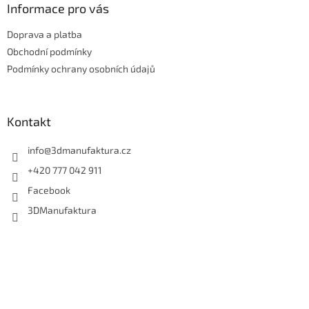
a
Informace pro vás
t
Doprava a platba
í
Obchodní podmínky
Podmínky ochrany osobních údajů
Kontakt
info
@
3dmanufaktura.cz
+420 777 042 911
Facebook
3DManufaktura