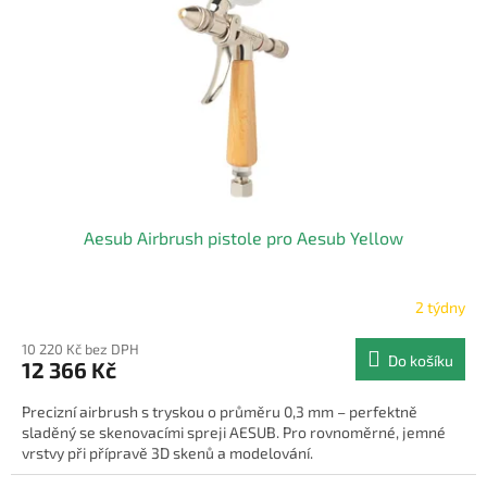
p
r
o
d
u
k
t
ů
Aesub Airbrush pistole pro Aesub Yellow
2 týdny
10 220 Kč bez DPH
Do košíku
12 366 Kč
Precizní airbrush s tryskou o průměru 0,3 mm – perfektně
sladěný se skenovacími spreji AESUB. Pro rovnoměrné, jemné
vrstvy při přípravě 3D skenů a modelování.