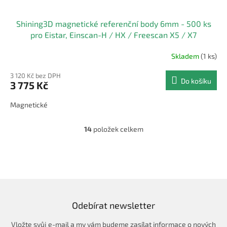
Shining3D magnetické referenční body 6mm - 500 ks
pro Eistar, Einscan-H / HX / Freescan X5 / X7
Skladem
(1 ks)
3 120 Kč bez DPH
Do košíku
3 775 Kč
Magnetické
14
položek celkem
O
v
l
á
d
a
c
í
Odebírat newsletter
p
r
Vložte svůj e-mail a my vám budeme zasílat informace o nových