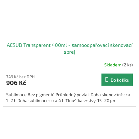
AESUB Transparent 400ml - samoodpařovací skenovací
sprej
Skladem
(2 ks)
749 Kč bez DPH
Do košíku
906 Kč
Sublimace Bez pigmentů Průhledný povlak Doba skenování: cca
1–2 h Doba sublimace: cca 4 h Tloušťka vrstvy: 15–20 μm