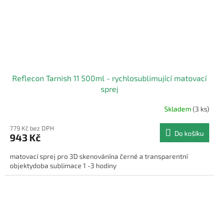
Reflecon Tarnish 11 500ml - rychlosublimující matovací
sprej
Skladem
(3 ks)
779 Kč bez DPH
Do košíku
943 Kč
matovací sprej pro 3D skenovánína černé a transparentní
objektydoba sublimace 1 -3 hodiny