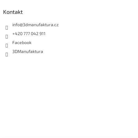
Kontakt
info
@
3dmanufaktura.cz
+420 777 042 911
Facebook
3DManufaktura