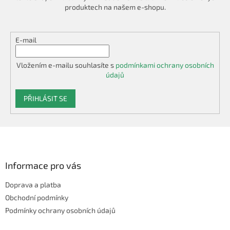
v
produktech na našem e-shopu.
k
y
v
E-mail
ý
p
i
Vložením e-mailu souhlasíte s
podmínkami ochrany osobních
s
údajů
u
PŘIHLÁSIT SE
Z
á
p
a
Informace pro vás
t
Doprava a platba
í
Obchodní podmínky
Podmínky ochrany osobních údajů