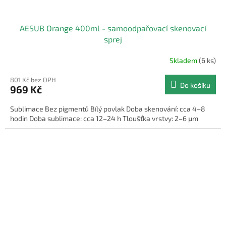
AESUB Orange 400ml - samoodpařovací skenovací
sprej
Skladem
(6 ks)
801 Kč bez DPH
Do košíku
969 Kč
Sublimace Bez pigmentů Bílý povlak Doba skenování: cca 4–8
hodin Doba sublimace: cca 12–24 h Tloušťka vrstvy: 2–6 μm