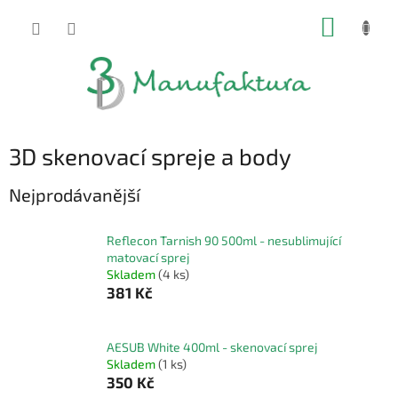
Přejít
NÁKUP
na
obsah
KOŠÍK
3D skenovací spreje a body
Nejprodávanější
Reflecon Tarnish 90 500ml - nesublimující
matovací sprej
Skladem
(4 ks)
381 Kč
AESUB White 400ml - skenovací sprej
Skladem
(1 ks)
350 Kč