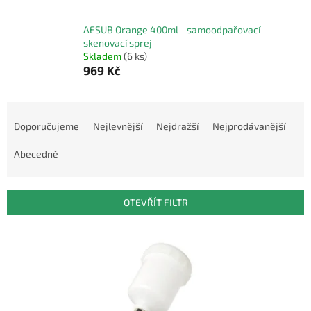
AESUB Orange 400ml - samoodpařovací
skenovací sprej
Skladem
(6 ks)
969 Kč
Ř
a
Doporučujeme
Nejlevnější
Nejdražší
Nejprodávanější
z
e
Abecedně
n
í
p
OTEVŘÍT FILTR
r
o
V
d
ý
u
p
k
i
t
s
ů