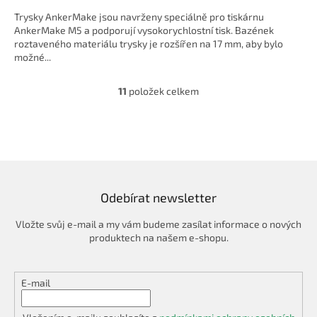
Trysky AnkerMake jsou navrženy speciálně pro tiskárnu
AnkerMake M5 a podporují vysokorychlostní tisk. Bazének
roztaveného materiálu trysky je rozšířen na 17 mm, aby bylo
možné...
11
položek celkem
O
v
l
á
d
a
c
í
Odebírat newsletter
p
r
Vložte svůj e-mail a my vám budeme zasílat informace o nových
v
produktech na našem e-shopu.
k
y
v
E-mail
ý
p
i