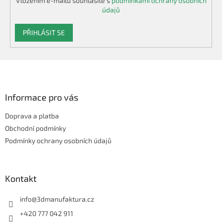
Vložením e-mailu souhlasíte s
podmínkami ochrany osobních
s
údajů
u
PŘIHLÁSIT SE
Z
á
p
a
Informace pro vás
t
Doprava a platba
í
Obchodní podmínky
Podmínky ochrany osobních údajů
Kontakt
info
@
3dmanufaktura.cz
+420 777 042 911