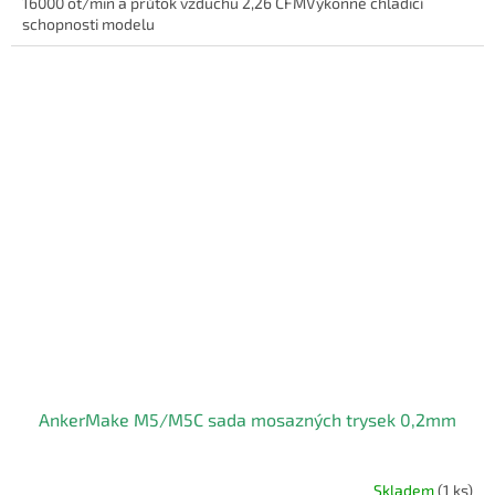
16000 ot/min a průtok vzduchu 2,26 CFMVýkonné chladicí
schopnosti modelu
AnkerMake M5/M5C sada mosazných trysek 0,2mm
Skladem
(1 ks)