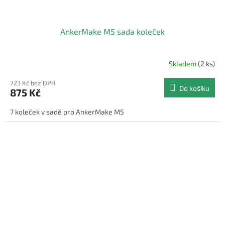
AnkerMake M5 sada koleček
Skladem
(2 ks)
723 Kč bez DPH
Do košíku
875 Kč
7 koleček v sadě pro AnkerMake M5