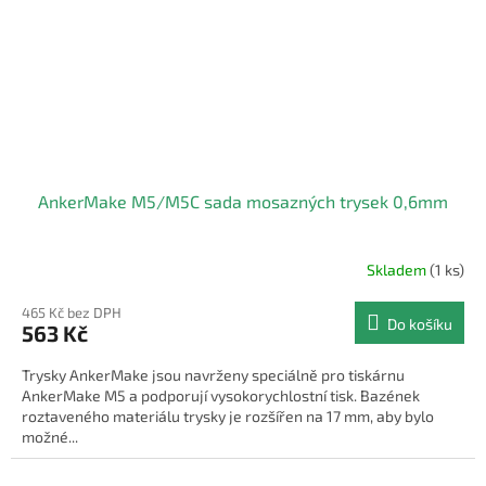
AnkerMake M5/M5C sada mosazných trysek 0,6mm
Skladem
(1 ks)
465 Kč bez DPH
Do košíku
563 Kč
Trysky AnkerMake jsou navrženy speciálně pro tiskárnu
AnkerMake M5 a podporují vysokorychlostní tisk. Bazének
roztaveného materiálu trysky je rozšířen na 17 mm, aby bylo
možné...