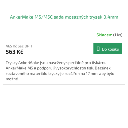
AnkerMake M5/M5C sada mosazných trysek 0,4mm
Skladem
(1 ks)
465 Kč bez DPH
Do košíku
563 Kč
Trysky AnkerMake jsou navrženy speciálně pro tiskárnu
AnkerMake M5 a podporují vysokorychlostní tisk. Bazének
roztaveného materiálu trysky je rozšířen na 17 mm, aby bylo
možné...