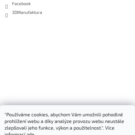
Facebook
3DManufaktura
"Používáme cookies, abychom Vám umožnili pohodlné
Shoptet.cz
3D Manufaktura s.r.o.
prohlížení webu a díky analýze provozu webu neustále
zlepšovali jeho funkce, výkon a použitelnost.". Více
informací
zde
.