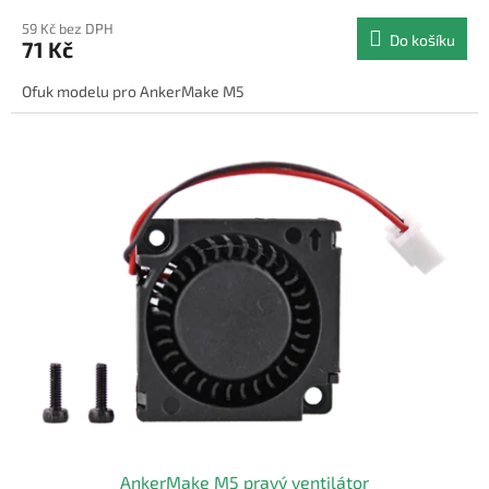
59 Kč bez DPH
Do košíku
71 Kč
Ofuk modelu pro AnkerMake M5
AnkerMake M5 pravý ventilátor