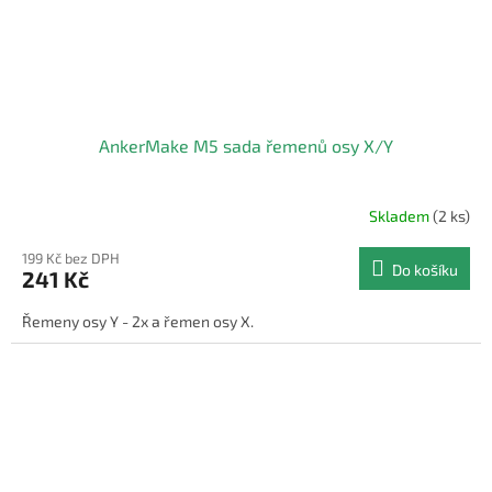
AnkerMake M5 sada řemenů osy X/Y
Skladem
(2 ks)
199 Kč bez DPH
Do košíku
241 Kč
Řemeny osy Y - 2x a řemen osy X.