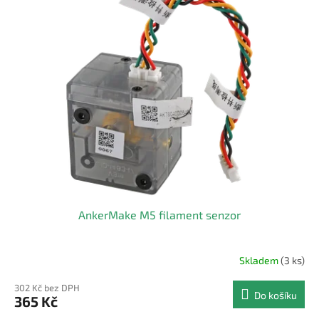
r
p
o
i
d
s
u
p
k
r
t
o
ů
d
u
k
t
ů
AnkerMake M5 filament senzor
Skladem
(3 ks)
302 Kč bez DPH
Do košíku
365 Kč