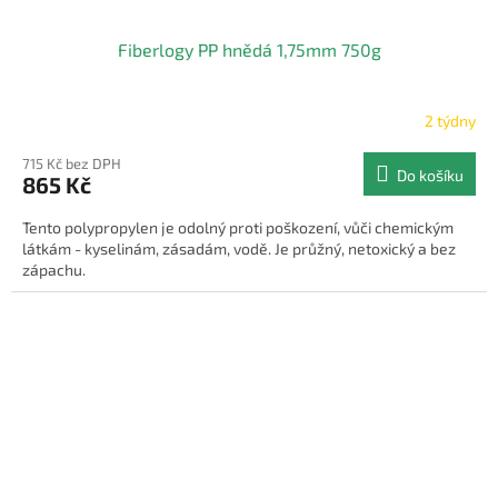
Fiberlogy PP hnědá 1,75mm 750g
2 týdny
715 Kč bez DPH
Do košíku
865 Kč
Tento polypropylen je odolný proti poškození, vůči chemickým
látkám - kyselinám, zásadám, vodě. Je průžný, netoxický a bez
zápachu.