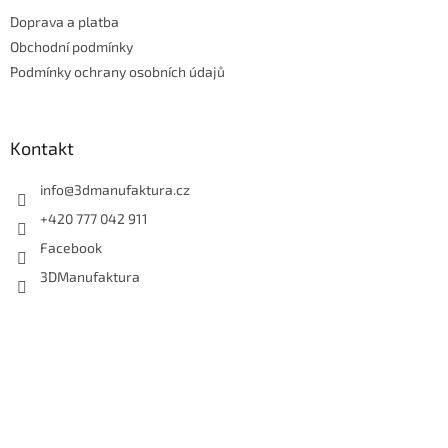
t
Doprava a platba
í
Obchodní podmínky
Podmínky ochrany osobních údajů
Kontakt
info
@
3dmanufaktura.cz
+420 777 042 911
Facebook
3DManufaktura