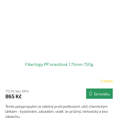
Fiberlogy PP oranžová 1,75mm 750g
2 týdny
715 Kč bez DPH
Do košíku
865 Kč
Tento polypropylen je odolný proti poškození, vůči chemickým
látkám - kyselinám, zásadám, vodě. Je průžný, netoxický a bez
zápachu.