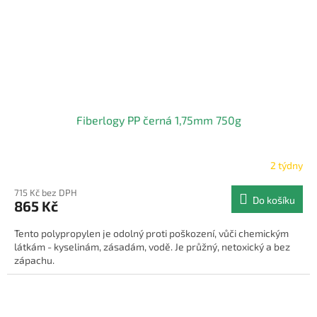
Fiberlogy PP černá 1,75mm 750g
2 týdny
715 Kč bez DPH
Do košíku
865 Kč
Tento polypropylen je odolný proti poškození, vůči chemickým
látkám - kyselinám, zásadám, vodě. Je průžný, netoxický a bez
zápachu.