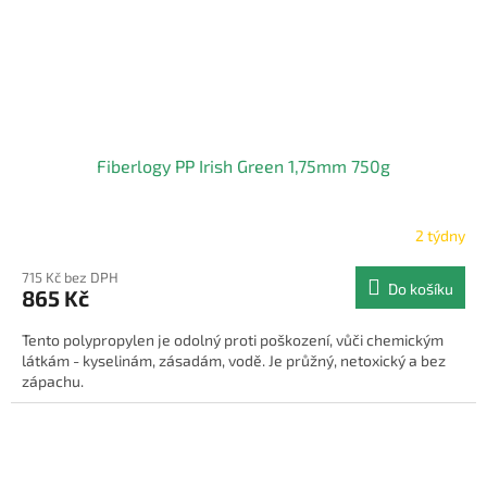
Fiberlogy PP Irish Green 1,75mm 750g
2 týdny
715 Kč bez DPH
Do košíku
865 Kč
Tento polypropylen je odolný proti poškození, vůči chemickým
látkám - kyselinám, zásadám, vodě. Je průžný, netoxický a bez
zápachu.