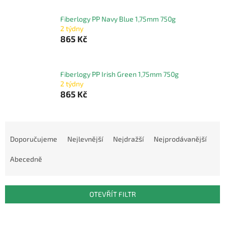
Fiberlogy PP Navy Blue 1,75mm 750g
2 týdny
865 Kč
Fiberlogy PP Irish Green 1,75mm 750g
2 týdny
865 Kč
Ř
a
Doporučujeme
Nejlevnější
Nejdražší
Nejprodávanější
z
e
Abecedně
n
í
p
OTEVŘÍT FILTR
r
o
V