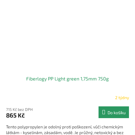
Fiberlogy PP Light green 1,75mm 750g
2 týdny
715 Kč bez DPH
Do košíku
865 Kč
Tento polypropylen je odolný proti poškození, vůči chemickým
látkám - kyselinám, zásadám, vodě. Je průžný, netoxický a bez