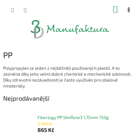
Přejít
NÁKUP
na
obsah
KOŠÍK
PP
Polypropylen je jeden z nejběžněji používaných plastů. A to
zejména díky jeho velmi dobré chemické a mechanické odolnosti.
Díky zdravotní nezávadnosti je často využíván pro obalové
mnateriály.
Nejprodávanější
Fiberlogy PP SkinTone3 1,75mm 750g
2 týdny
865 Kč