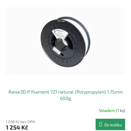
d
ý
u
p
k
i
t
s
ů
p
r
o
d
u
k
t
ů
Raise3D P filament 721 natural (Polypropylen) 1,75mm
600g
Skladem
(1 ks)
1 036 Kč bez DPH
Do košíku
1 254 Kč