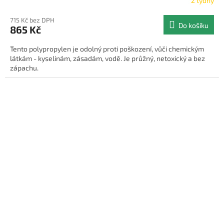
2 týdny
715 Kč bez DPH
Do košíku
865 Kč
Tento polypropylen je odolný proti poškození, vůči chemickým
látkám - kyselinám, zásadám, vodě. Je průžný, netoxický a bez
zápachu.