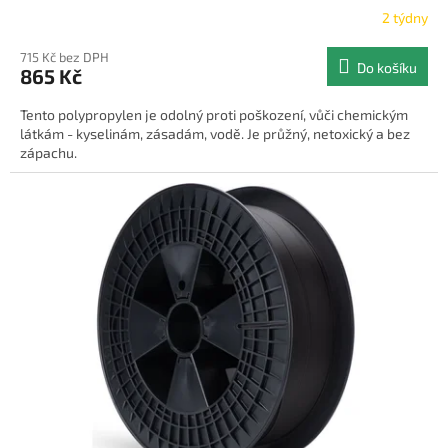
2 týdny
715 Kč bez DPH
Do košíku
865 Kč
Tento polypropylen je odolný proti poškození, vůči chemickým
látkám - kyselinám, zásadám, vodě. Je průžný, netoxický a bez
zápachu.