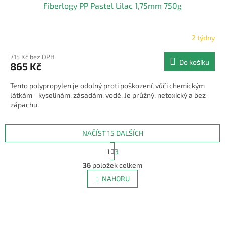
Fiberlogy PP Pastel Lilac 1,75mm 750g
2 týdny
715 Kč bez DPH
Do košíku
865 Kč
Tento polypropylen je odolný proti poškození, vůči chemickým
látkám - kyselinám, zásadám, vodě. Je průžný, netoxický a bez
zápachu.
NAČÍST 15 DALŠÍCH
S
1
3
t
O
r
36
položek celkem
v
á
l
NAHORU
n
á
k
d
o
v
a
á
c
n