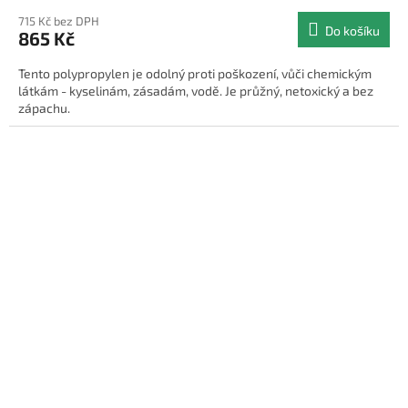
715 Kč bez DPH
Do košíku
865 Kč
Tento polypropylen je odolný proti poškození, vůči chemickým
látkám - kyselinám, zásadám, vodě. Je průžný, netoxický a bez
zápachu.