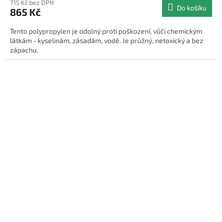
715 Kč bez DPH
Do košíku
865 Kč
Tento polypropylen je odolný proti poškození, vůči chemickým
látkám - kyselinám, zásadám, vodě. Je průžný, netoxický a bez
zápachu.