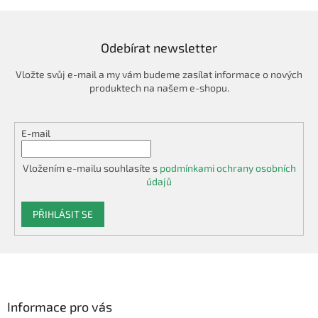
í
í
p
r
v
Odebírat newsletter
k
y
Vložte svůj e-mail a my vám budeme zasílat informace o nových
v
produktech na našem e-shopu.
ý
p
i
E-mail
s
u
Vložením e-mailu souhlasíte s
podmínkami ochrany osobních
údajů
PŘIHLÁSIT SE
Z
á
p
a
Informace pro vás