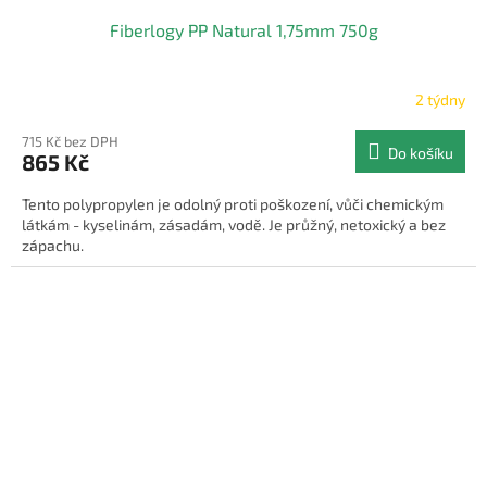
Fiberlogy PP Natural 1,75mm 750g
2 týdny
715 Kč bez DPH
Do košíku
865 Kč
Tento polypropylen je odolný proti poškození, vůči chemickým
látkám - kyselinám, zásadám, vodě. Je průžný, netoxický a bez
zápachu.