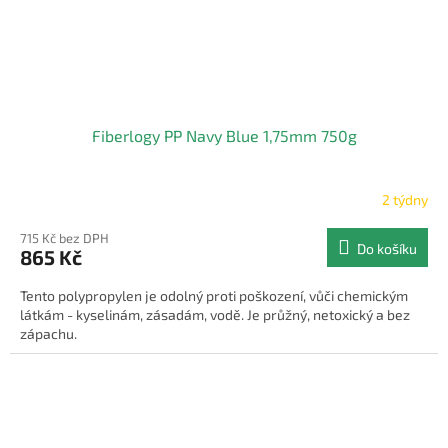
Fiberlogy PP Navy Blue 1,75mm 750g
2 týdny
715 Kč bez DPH
Do košíku
865 Kč
Tento polypropylen je odolný proti poškození, vůči chemickým
látkám - kyselinám, zásadám, vodě. Je průžný, netoxický a bez
zápachu.