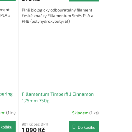
lament
Plně biologicky odbouratelný filament
 PLA a
české značky Fillamentum Směs PLA a
PHB (polyhydroxybutyrát)
pering
Fillamentum Timberfill Cinnamon
1,75mm 750g
dem
(1 ks)
Skladem
(1 ks)
901 Kč bez DPH
 košíku
Do košíku
1 090 Kč