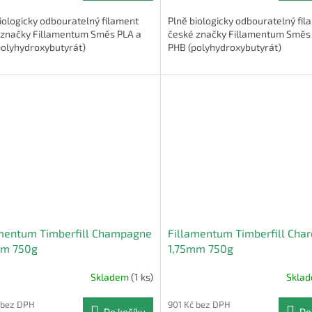
iologicky odbouratelný filament
Plně biologicky odbouratelný fi
 značky Fillamentum Směs PLA a
české značky Fillamentum Směs
polyhydroxybutyrát)
PHB (polyhydroxybutyrát)
amentum Timberfill Champagne
Fillamentum Timberfill Char
mm 750g
1,75mm 750g
Skladem
(1 ks)
Skla
 bez DPH
901 Kč bez DPH
Do košíku
Do