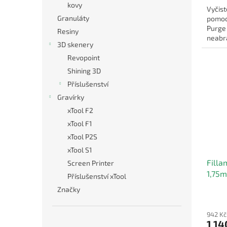
kovy
Vyčist
Granuláty
pomoc
Purge
Resiny
neabra
3D skenery
která 
Revopoint
Shining 3D
Příslušenství
Gravírky
xTool F2
xTool F1
xTool P2S
xTool S1
Filla
Screen Printer
1,75
Příslušenství xTool
Značky
942 Kč
1 14