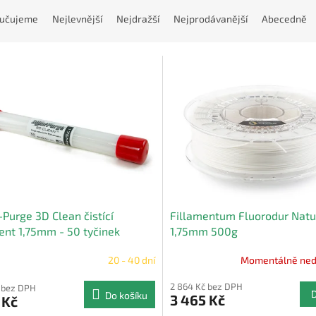
učujeme
Nejlevnější
Nejdražší
Nejprodávanější
Abecedně
Purge 3D Clean čistící
Fillamentum Fluorodur Natu
ent 1,75mm - 50 tyčinek
1,75mm 500g
20 - 40 dní
Momentálně ned
2 864 Kč bez DPH
 bez DPH
Do košíku
3 465 Kč
 Kč