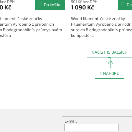
 bez DPH
901 Kč bez DPH
Do košíku
Do
0 Kč
1 090 Kč
filament české značky
Wood filament české značky
mentum Vyrobeno z přírodních
Fillamentum Vyrobeno z přírodn
in Biodegradabilní v průmyslovém
surovin Biodegradabilní v prům
stéru
kompostéru
NAČÍST 15 DALŠÍCH
S
1
3
O
t
r
v
NAHORU
á
l
n
á
k
d
o
a
v
c
á
í
n
p
í
r
v
E-mail
k