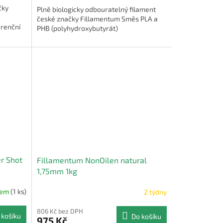
čky
Plně biologicky odbouratelný filament
české značky Fillamentum Směs PLA a
urenční
PHB (polyhydroxybutyrát)
r Shot
Fillamentum NonOilen natural
1,75mm 1kg
dem
(1 ks)
2 týdny
806 Kč bez DPH
 košíku
Do košíku
975 Kč