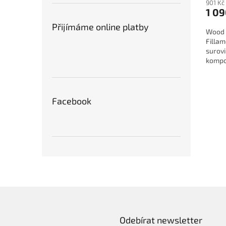
901 Kč
1 09
Přijímáme online platby
Wood 
Filla
surov
kompo
Facebook
Odebírat newsletter