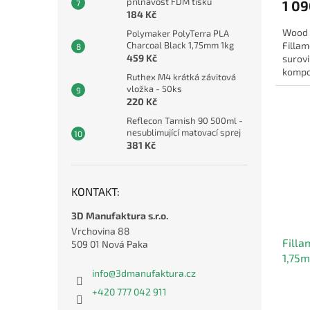
přilnavost FDM tisku
1 09
184 Kč
Wood 
Polymaker PolyTerra PLA
Filla
Charcoal Black 1,75mm 1kg
459 Kč
surov
kompo
Ruthex M4 krátká závitová
vložka - 50ks
220 Kč
Reflecon Tarnish 90 500ml -
nesublimující matovací sprej
381 Kč
KONTAKT:
3D Manufaktura s.r.o.
Vrchovina 88
Filla
509 01 Nová Paka
1,75
info
@
3dmanufaktura.cz
+420 777 042 911