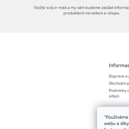
Vložte svůj e-mail a my vám budeme zasílat informa
produktech na našem e-shopu.
Z
á
p
a
t
Informac
í
Doprava a 
Obchodní 
Podmínky 
údajů
"Používáme 
webu a díky