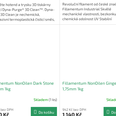
Revoluční filament od české zna
ěte hotend a trysku 3D tiskárny
Fillamentum Industrial Skvělé
í Dyna-Purge® 3D Clean™. Dyna-
mechanické vlastnosti, bezkonk
 3D Clean je nechemická,
chemická odolnost UV Stabilní
zivní termoplastická čisticí směs,
je bezpečná pro obsluhu i...
mentum NonOilen Dark Stone
Fillamentum NonOilen Ginge
mm 1kg
1,75mm 1kg
Skladem
(1 ks)
Skla
 bez DPH
942 Kč bez DPH
Do košíku
Do
0 Kč
1 140 Kč