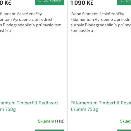
0 Kč
1 090 Kč
filament české značky
Wood filament české značky
mentum Vyrobeno z přírodních
Fillamentum Vyrobeno z přírodn
in Biodegradabilní v průmyslovém
surovin Biodegradabilní v prům
stéru
kompostéru
mentum Timberfill Redheart
Fillamentum Timberfill Ro
mm 750g
1,75mm 750g
Skladem
(1 ks)
Skla