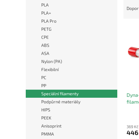
Ř
n
PLA
a
e
Dopor
PLA+
z
l
e
PLA Pro
V
n
PETG
ý
í
CPE
p
p
ABS
i
r
ASA
s
o
p
d
Nylon (PA)
r
u
Flexibilní
o
k
PC
d
t
PP
u
ů
Speciální filamenty
Dyna-
k
filam
Podpůrné materiály
t
ů
HIPS
PEEK
Anisoprint
369 Kč
446
PMMA