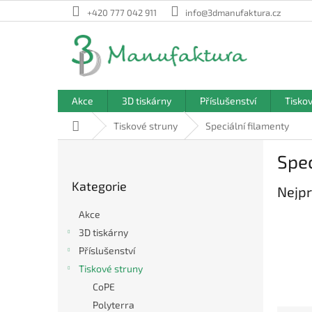
Přejít
+420 777 042 911
info@3dmanufaktura.cz
na
obsah
Akce
3D tiskárny
Příslušenství
Tisko
Domů
Tiskové struny
Speciální filamenty
P
Spec
o
Přeskočit
s
Kategorie
kategorie
Nejpr
t
r
Akce
a
3D tiskárny
n
Příslušenství
n
í
Tiskové struny
p
CoPE
a
Polyterra