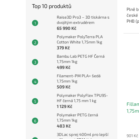
Top 10 produktů
Plně b
české
Raise3D Pro3 – 3D tiskárna s
PHB (
dvojitým extrudérem
65 990 Kč
Polymaker PolyTerra PLA
Cotton White 1,75mm 1kg
379 Kč
Bambu Lab PETG HF Černá
1,75mm 1kg
499 Kč
Filament-PM PLA+ šedá
1,75mm 1kg
509 Kč
Polymaker PolyFlex TPU95-
HF černá 1,75 mm 1 kg
Fill
1 129 Kč
1,75
Polymaker PETG černá
1,75mm 1kg
483 Kč
3DLac sprej 400ml pro lepší
901 Kč