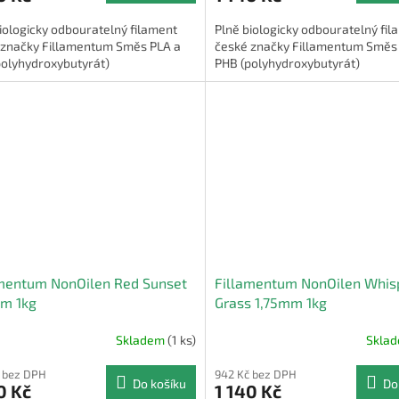
iologicky odbouratelný filament
Plně biologicky odbouratelný fi
 značky Fillamentum Směs PLA a
české značky Fillamentum Směs
polyhydroxybutyrát)
PHB (polyhydroxybutyrát)
amentum NonOilen Red Sunset
Fillamentum NonOilen Whis
mm 1kg
Grass 1,75mm 1kg
Skladem
(1 ks)
Skla
 bez DPH
942 Kč bez DPH
Do košíku
Do
0 Kč
1 140 Kč