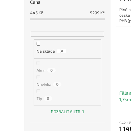
Cena
Plně b
446
Kč
5299
Kč
české
PHB (
Na skladě
31
Akce
0
Novinka
0
Fill
Tip
0
1,75
ROZBALIT FILTR
942 Kč
1 14