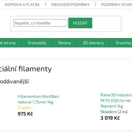
DOPRAVA A PLATBA
OBCHODNÍ PODMÍNKY
PODMÍNKY OCHR
HLEDAT
vé struny
Granuláty
Resiny
3D skenery
Gravírky
iální filamenty
odávanější
Raise3D Industri
Fillamentum NonOilen
PETG ESD černá
natural 1,75mm 1kg
filament 1kg
2 týdny
Skladem
(2 ks)
975 Kč
3 019 Kč