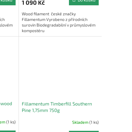
1 090 Kč
Wood filament české značky
ích
Fillamentum Vyrobeno z přírodních
yslovém
surovin Biodegradabilní v průmyslovém
kompostéru
sewood
Fillamentum Timberfill Southern
Pine 1,75mm 750g
dem
(1 ks)
Skladem
(1 ks)