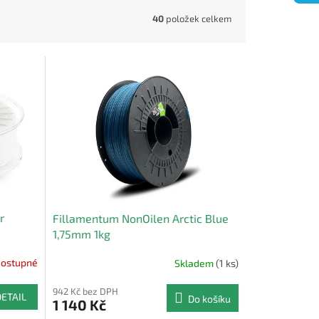
40
položek celkem
r
Fillamentum NonOilen Arctic Blue
1,75mm 1kg
ostupné
Skladem
(1 ks)
942 Kč bez DPH
DETAIL
Do košíku
1 140 Kč