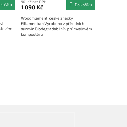
901 Kč bez DPH
 košíku
Do košíku
1 090 Kč
Wood filament české značky
ích
Fillamentum Vyrobeno z přírodních
yslovém
surovin Biodegradabilní v průmyslovém
kompostéru