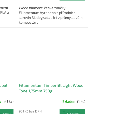
lament
Wood filament české značky
 PLA a
Fillamentum Vyrobeno z přírodních
surovin Biodegradabilní v průmyslovém
kompostéru
coal
Fillamentum Timberfill Light Wood
Tone 1,75mm 750g
dem
(1 ks)
Skladem
(1 ks)
901 Kč bez DPH
 košíku
Do košíku