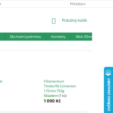
ANY OSOBNÍCH ÚDAJŮ
Přihlášení
NÁKUPNÍ
Prázdný košík
KOŠÍK
Obchodní podmínky
Kontakty
Web 3Dmanufaktura.c
al
Fillamentum
Timberfill Cinnamon
1,75mm 750g
Skladem
(1 ks)
1 090 Kč