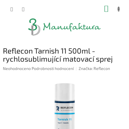
Přejít
NÁKUP
na
obsah
KOŠÍK
Reflecon Tarnish 11 500ml -
rychlosublimující matovací sprej
Průměrné
Neohodnoceno
Podrobnosti hodnocení
Značka:
Reflecon
hodnocení
produktu
je
0,0
z
5
hvězdiček.