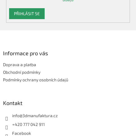
PŘIHLÁSIT SE
Z
á
p
a
Informace pro vás
t
Doprava a platba
í
Obchodní podmínky
Podmínky ochrany osobních údajů
Kontakt
info
@
3dmanufaktura.cz
+420 777 042 911
Facebook