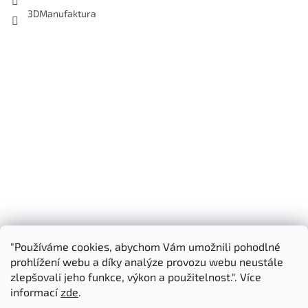
3DManufaktura
"Používáme cookies, abychom Vám umožnili pohodlné
Shoptet.cz
3D Manufaktura s.r.o.
prohlížení webu a díky analýze provozu webu neustále
zlepšovali jeho funkce, výkon a použitelnost.". Více
informací
zde
.