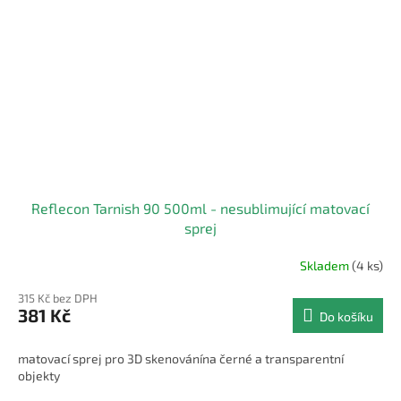
Reflecon Tarnish 90 500ml - nesublimující matovací
sprej
Skladem
(4 ks)
315 Kč bez DPH
381 Kč
Do košíku
matovací sprej pro 3D skenovánína černé a transparentní
objekty