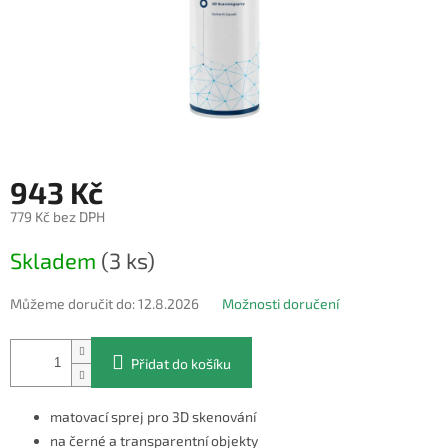
943 Kč
779 Kč bez DPH
Měrná
Skladem
(3 ks)
cena:
Můžeme doručit do:
12.8.2026
Možnosti doručení
Přidat do košíku
matovací sprej pro 3D skenování
na černé a transparentní objekty