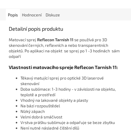
Popis
Hodnocení
Diskuze
Detailní popis produktu
Matovací sprej
Reflecon Tarnish 11
se používá pro 3D
skenování černých, reflexních a nebo transparentních
objektů. Po aplikaci na objekt se sprej po 1 -3 hodinách sám
odpaří
Vlastnosti matovacího spreje
Reflecon Tarnish 11:
Těkavý matující sprej pro optické 3D laserové
skenování
Doba sublimace: 1-3 hodiny - v závislosti na objektu,
teplotě a prostředí
Vhodný na lakované objekty a plasty
Na bázi rozpouštědel
Nízký zápach
Velmi dobrá smáčivost
Vrstva prášku sublimuje a odpařuje se beze zbytku
Není nutné následné čištění dílů