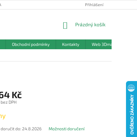
ANY OSOBNÍCH ÚDAJŮ
Přihlášení
NÁKUPNÍ
Prázdný košík
KOŠÍK
Obchodní podmínky
Kontakty
Web 3Dmanufaktura.c
64 Kč
 bez DPH
ny
oručit do:
24.8.2026
Možnosti doručení