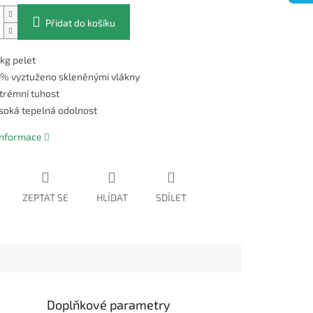
Přidat do košíku
kg pelet
% vyztuženo skleněnými vlákny
trémní tuhost
soká tepelná odolnost
 informace
ZEPTAT SE
HLÍDAT
SDÍLET
Doplňkové parametry