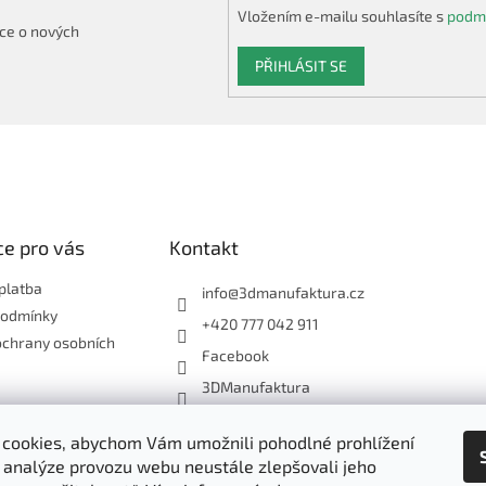
Vložením e-mailu souhlasíte s
podmí
ce o nových
PŘIHLÁSIT SE
e pro vás
Kontakt
platba
info
@
3dmanufaktura.cz
podmínky
+420 777 042 911
ochrany osobních
Facebook
3DManufaktura
cookies, abychom Vám umožnili pohodlné prohlížení
Shoptet.cz
3D Manufaktura s.r.o.
 analýze provozu webu neustále zlepšovali jeho