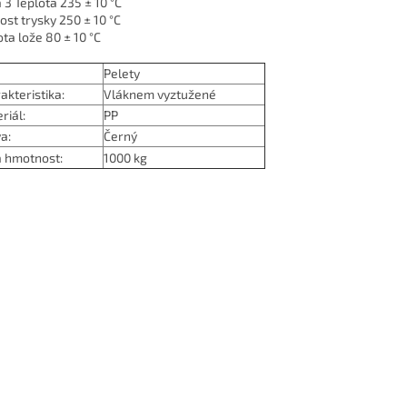
 3 Teplota 235 ± 10 °C
kost trysky 250 ± 10 °C
ota lože 80 ± 10 °C
Pelety
akteristika:
Vláknem vyztužené
riál:
PP
a:
Černý
á hmotnost:
1000 kg