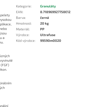
Kategorie
:
Granuláty
EAN
:
8.718969927758E12
opelety
Barva
:
černá
 vysokou
Hmotnost
:
20 kg
plikace,
 nebo
Materiál
:
PP
 jsou
Výrobce
:
Ultrafuse
hu a
Kód výrobce
:
99590m0020
nu.
různých
vyvinuté
 (FGF)
ýkon.
ginálním
ných
onální