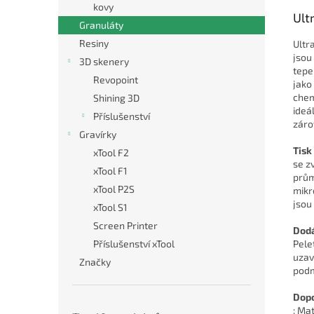
kovy
Ult
Granuláty
Resiny
Ultr
jsou
3D skenery
tepe
Revopoint
jako
chem
Shining 3D
ideál
Příslušenství
záro
Gravírky
Tisk
xTool F2
se z
xTool F1
prům
xTool P2S
mikr
jsou
xTool S1
Screen Printer
Dodá
Příslušenství xTool
Pele
uzav
Značky
podm
Dopo
: Ma