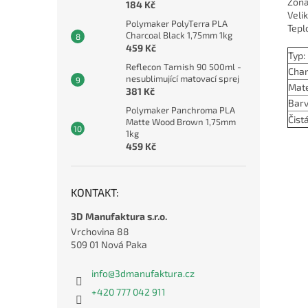
Zóna
184 Kč
Veli
Polymaker PolyTerra PLA
Tepl
Charcoal Black 1,75mm 1kg
459 Kč
Typ:
Reflecon Tarnish 90 500ml -
Char
nesublimující matovací sprej
Mate
381 Kč
Barv
Polymaker Panchroma PLA
Čist
Matte Wood Brown 1,75mm
1kg
459 Kč
KONTAKT:
3D Manufaktura s.r.o.
Vrchovina 88
509 01 Nová Paka
info
@
3dmanufaktura.cz
+420 777 042 911