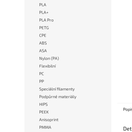
n
PLA
e
PLA+
l
PLA Pro
PETG
CPE
ABS
ASA
Nylon (PA)
Flexibilní
PC
PP
Speciální filamenty
Podpůrné materiály
HIPS
Popi
PEEK
Anisoprint
PMMA
Det