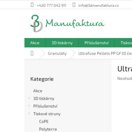
Přejít
+420 777 042 911
info@3dmanufaktura.cz
na
obsah
Akce
3D tiskárny
Příslušenství
Tisko
Domů
Granuláty
Ultrafuse Pellets PP GF30 č
P
Ultr
o
Přeskočit
s
Kategorie
Průměr
Neohod
kategorie
t
hodnoc
r
produkt
Akce
a
je
3D tiskárny
n
0,0
Příslušenství
z
n
5
í
Tiskové struny
hvězdič
p
CoPE
a
Polyterra