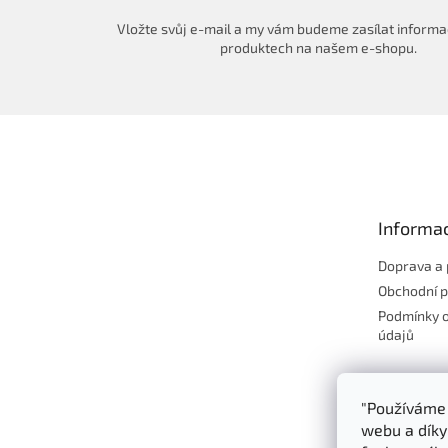
Vložte svůj e-mail a my vám budeme zasílat informa
produktech na našem e-shopu.
Z
á
p
a
t
Informac
í
Doprava a 
Obchodní 
Podmínky 
údajů
"Používáme 
webu a díky