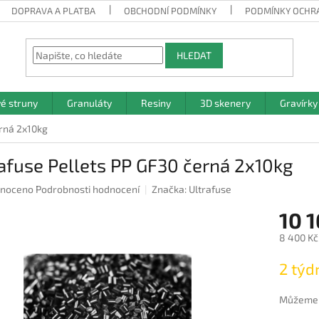
DOPRAVA A PLATBA
OBCHODNÍ PODMÍNKY
PODMÍNKY OCHR
HLEDAT
vé struny
Granuláty
Resiny
3D skenery
Gravírky
erná 2x10kg
afuse Pellets PP GF30 černá 2x10kg
né
noceno
Podrobnosti hodnocení
Značka:
Ultrafuse
ení
10 1
u
8 400 Kč
Měrná
2 týd
cena:
ek.
Můžeme d