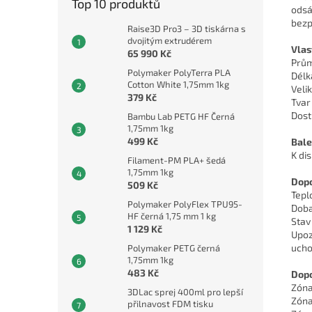
Top 10 produktů
odsá
bezp
Raise3D Pro3 – 3D tiskárna s
dvojitým extrudérem
Vlas
65 990 Kč
Prům
Polymaker PolyTerra PLA
Délk
Cotton White 1,75mm 1kg
Velik
379 Kč
Tvar
Dost
Bambu Lab PETG HF Černá
1,75mm 1kg
499 Kč
Bale
K di
Filament-PM PLA+ šedá
1,75mm 1kg
Dopo
509 Kč
Teplo
Polymaker PolyFlex TPU95-
Doba
HF černá 1,75 mm 1 kg
Stav
1 129 Kč
Upoz
ucho
Polymaker PETG černá
1,75mm 1kg
483 Kč
Dopo
Zóna
3DLac sprej 400ml pro lepší
Zóna
přilnavost FDM tisku