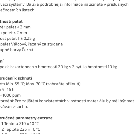
vací systémy. Další a podrobnější informace naleznete v příslušných
ečnostních listech.
tnosti pelet
ěr pelet < 2 mm
a pelet < 2 mm
ost pelet 1 ± 0,25 g
 pelet Válcový, řezaný za studena
upné barvy Černá
ní
spozici v kartonech o hmotnosti 20 kg s 2 pytli o hmotnosti 10 kg
ručení k schnutí
ta Min. 55 °C; Max. 70 °C (zabraňte přilnutí)
 4–16 h
 <1000 ppm
ornění: Pro zajištění konzistentních vlastností materiálu by měl být mat
váván v suchu.
ručené parametry extruze
 1 Teplota 210 ± 10 °C
 2 Teplota 225 ± 10 °C