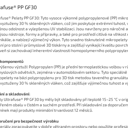
rafuse® PP GF30
afuse® Pelety PP GF30: Tyto vysoce výkonné polypropylenové (PP) mikr
 vyztuženy 30 % skleněných vláken, což jim poskytuje extrémní tuhost,
lnou odolnost a vylepšenou UV stabilizaci. Jsou navrženy pro náročné a
 jsou nástroje, formy a přípravky, a také pro prostředí citlivá na vlhkost
ikálie, a nabízejí výjimečný výkon. Tyto snadno tisknutelné mikropelety
ní pro stolní i průmyslové 3D tiskárny a zajišťují vynikající kvalitu povrc
veň si zachovávají inherentní vlastnosti homopolymerního polypropyle
 komponentů
výšenou výztuží: Polypropylen (PP) je přední termoplastickou volbou v 
yslových odvětvích, zejména v automobilovém sektoru. Tyto speciálně 
opelety na bázi polypropylenu pro 3D tisk metodou taveného granulátu
 vyztuženy 30 % skleněných vláken, což zajišťuje výjimečnou tuhost a v
ní a skladování:
ty Ultrafuse® PP GF30 by měly být skladovány při teplotě 15–25 °C v ori
řeném obalu v čistém a suchém prostředí. Při skladování za doporuče
ínek mají produkty minimální trvanlivost 12 měsíců.
ručení pro bezpečnost výrobku
teriály zpracovávejte v dobře větraném prostoru nebo použijte profesi