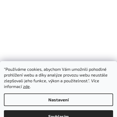
"Používáme cookies, abychom Vám umožnili pohodlné
Shoptet.cz
3D Manufaktura s.r.o.
prohlížení webu a díky analýze provozu webu neustále
zlepšovali jeho funkce, výkon a použitelnost.". Více
informací
zde
.
Vytvořil Shoptet
Nastavení
Copyright 2026
3D Manufaktura s.r.o.
. Všechna práva
Souhlasím
vyhrazena.
Upravit nastavení cookies