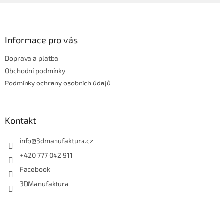
Z
á
p
a
Informace pro vás
t
Doprava a platba
í
Obchodní podmínky
Podmínky ochrany osobních údajů
Kontakt
info
@
3dmanufaktura.cz
+420 777 042 911
Facebook
3DManufaktura