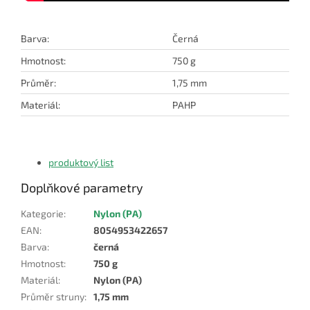
Barva:
Černá
Hmotnost:
750 g
Průměr:
1,75 mm
Materiál:
PAHP
produktový list
Doplňkové parametry
Kategorie
:
Nylon (PA)
EAN
:
8054953422657
Barva
:
černá
Hmotnost
:
750 g
Materiál
:
Nylon (PA)
Průměr struny
:
1,75 mm