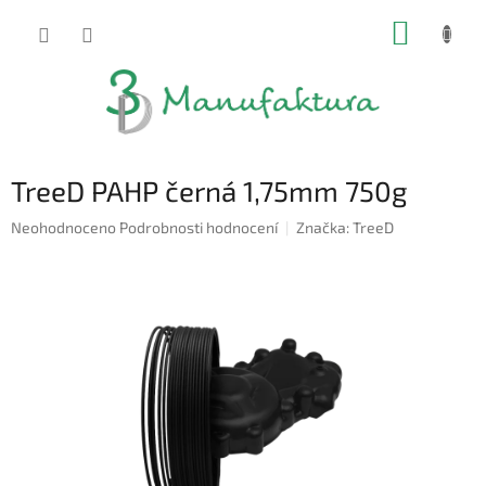
Přejít
NÁKUP
na
obsah
KOŠÍK
TreeD PAHP černá 1,75mm 750g
Průměrné
Neohodnoceno
Podrobnosti hodnocení
Značka:
TreeD
hodnocení
produktu
je
0,0
z
5
hvězdiček.