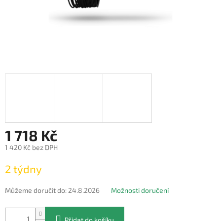
1 718 Kč
1 420 Kč bez DPH
Měrná
2 týdny
cena:
Můžeme doručit do:
24.8.2026
Možnosti doručení
Přidat do košíku