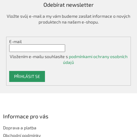
Odebírat newsletter
Vložte svůj e-mail a my vám budeme zasílat informace o nových
produktech na našem e-shopu.
E-mail
Vložením e-mailu souhlasíte s
podmínkami ochrany osobních
údajů
PŘIHLÁSIT SE
Z
á
p
a
Informace pro vás
t
Doprava a platba
í
Obchodní podmínky