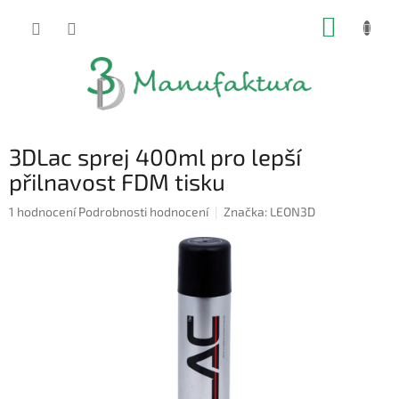
Přejít
NÁKUP
na
obsah
KOŠÍK
3DLac sprej 400ml pro lepší
přilnavost FDM tisku
Průměrné
1 hodnocení
Podrobnosti hodnocení
Značka:
LEON3D
hodnocení
produktu
je
4,0
z
5
hvězdiček.