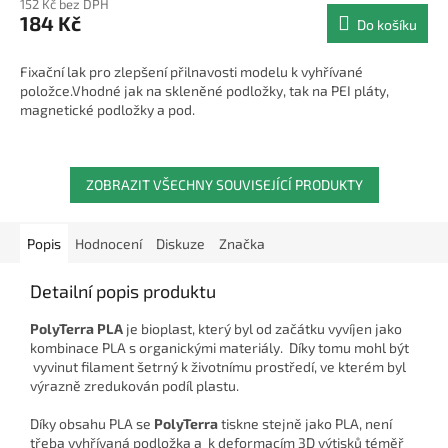
152 Kč bez DPH
produktu
184 Kč
Do košíku
je
4,0
z
Fixační lak pro zlepšení přilnavosti modelu k vyhřívané
5
položce.Vhodné jak na skleněné podložky, tak na PEI pláty,
hvězdiček.
magnetické podložky a pod.
ZOBRAZIT VŠECHNY SOUVISEJÍCÍ PRODUKTY
Popis
Hodnocení
Diskuze
Značka
Detailní popis produktu
PolyTerra PLA
je bioplast, který byl od začátku vyvíjen jako
kombinace PLA s organickými materiály. Díky tomu mohl být
vyvinut filament šetrný k životnímu prostředí, ve kterém byl
výrazně zredukován podíl plastu.
Díky obsahu PLA se
PolyTerra
tiskne stejně jako PLA, není
třeba vyhřívaná podložka a k deformacím 3D výtisků téměř