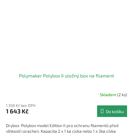
Polymaker Polybox II uložný box na filament
Skladem
(2 ks)
Průměrné
hodnocení
1 358 Kč bez DPH
produktu
1 643 Kč
Do košíku
je
5,0
z
Drybox Polybox model Edition II pro ochranu filamentů před
5
vlhkostí i prachen. Kapacita 2 x 1 kg civka nebo 1 x 3kg cívka