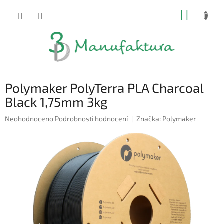
Přejít
NÁKUP
na
obsah
KOŠÍK
Polymaker PolyTerra PLA Charcoal
Black 1,75mm 3kg
Průměrné
Neohodnoceno
Podrobnosti hodnocení
Značka:
Polymaker
hodnocení
produktu
je
0,0
z
5
hvězdiček.