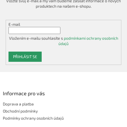
Vložte svůj e-mail a my vám budeme zasílat informace o nových
produktech na našem e-shopu.
E-mail
Vložením e-mailu souhlasíte s
podmínkami ochrany osobních
údajů
PŘIHLÁSIT SE
Z
á
p
a
Informace pro vás
t
Doprava a platba
í
Obchodní podmínky
Podmínky ochrany osobních údajů