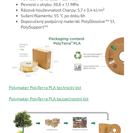
Pevnost v ohybu: 39,6 ± 1,1 MPa
2
Rázová houževnatost Charpy: 5,7 ± 0,4 kJ/m
Sušení filamentu: 55 °C po dobu 6h
Doporučený podpůrný materiál: PolyDissolve™ S1,
PolySupport™
Polymaker PolyTerra PLA technický list
Polymaker PolyTerra PLA bezpečnostní list