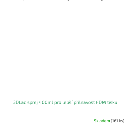
hvězdiček.
3DLac sprej 400ml pro lepší přilnavost FDM tisku
Skladem
(161 ks)
Průměrné
hodnocení