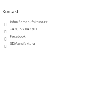
Kontakt
info
@
3dmanufaktura.cz
+420 777 042 911
Facebook
3DManufaktura