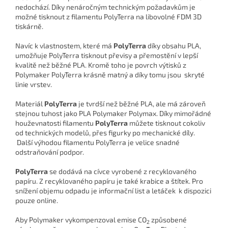
nedochází. Díky nenáročným technickým požadavkům je
možné tisknout z filamentu PolyTerra na libovolné FDM 3D
tiskárně.
Navíc k vlastnostem, které má
PolyTerra
díky obsahu PLA,
umožňuje PolyTerra tisknout převisy a přemostění v lepší
kvalitě než běžné PLA. Kromě toho je povrch výtisků z
Polymaker PolyTerra krásně matný a díky tomu jsou skryté
linie vrstev.
Materiál
PolyTerra
je tvrdší než běžné PLA, ale má zároveň
stejnou tuhost jako PLA Polymaker Polymax. Díky mimořádné
houževnatosti filamentu
PolyTerra
můžete tisknout cokoliv
od technických modelů, přes figurky po mechanické díly.
Další výhodou filamentu PolyTerra je velice snadné
odstraňování podpor.
PolyTerra
se dodává na cívce vyrobené z recyklovaného
papíru. Z recyklovaného papíru je také krabice a štítek. Pro
snížení objemu odpadu je informační list a letáček k dispozici
pouze online.
Aby Polymaker vykompenzoval emise CO
způsobené
2