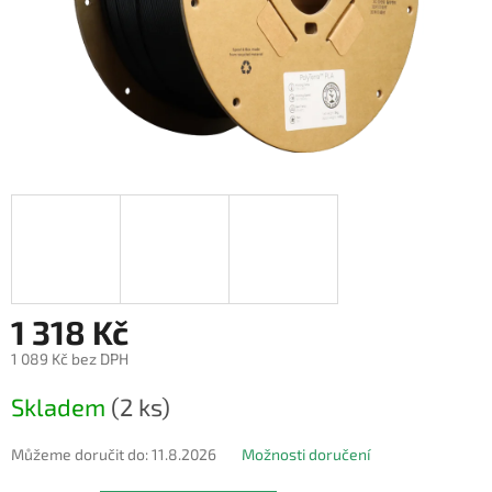
1 318 Kč
1 089 Kč bez DPH
Měrná
Skladem
(2 ks)
cena:
Můžeme doručit do:
11.8.2026
Možnosti doručení