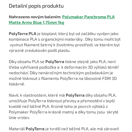
Detailní popis produktu
Nahrazeno novým balením:
Polymaker Panchroma PLA
Matte Army Blue 1,75mm 1kg
PolyTerra PLA
je bioplast, který byl od začátku vyvíjen jako
kombinace PLA s organickými materiály. Díky tomu mohl být
vyvinut filament šetrný k životnímu prostředí, ve kterém byl
výrazně zredukován podíl plastu.
Díky obsahu PLA se
PolyTerra
tiskne stejně jako PLA, není
třeba vyhřívaná podložka a k deformacím 3D výtisků téměř
nedochází. Díky nenáročným technickým požadavkům je
možné tisknout z filamentu PolyTerra na libovolné FDM 3D
tiskárně.
Navíc k vlastnostem, které má
PolyTerra
díky obsahu PLA,
umožňuje PolyTerra tisknout převisy a přemostění v lepší
kvalitě než běžné PLA. Kromě toho je povrch výtisků z
Polymaker PolyTerra krásně matný a díky tomu jsou skryté
linie vrstev.
Materiál
PolyTerra
je tvrdší než běžné PLA, ale má zároveň