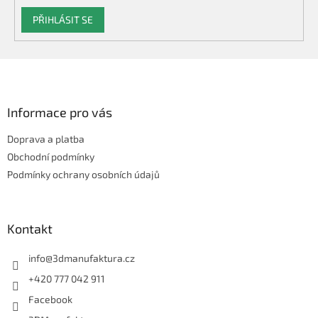
PŘIHLÁSIT SE
Z
á
p
a
Informace pro vás
t
Doprava a platba
í
Obchodní podmínky
Podmínky ochrany osobních údajů
Kontakt
info
@
3dmanufaktura.cz
+420 777 042 911
Facebook