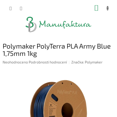
Přejít
NÁKUP
na
obsah
KOŠÍK
Polymaker PolyTerra PLA Army Blue
1,75mm 1kg
Průměrné
Neohodnoceno
Podrobnosti hodnocení
Značka:
Polymaker
hodnocení
produktu
je
0,0
z
5
hvězdiček.