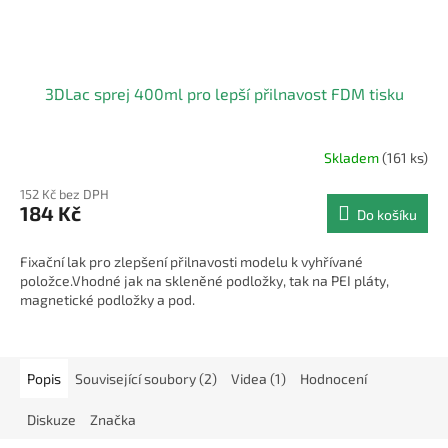
3DLac sprej 400ml pro lepší přilnavost FDM tisku
Skladem
(161 ks)
Průměrné
hodnocení
152 Kč bez DPH
produktu
184 Kč
Do košíku
je
4,0
z
Fixační lak pro zlepšení přilnavosti modelu k vyhřívané
5
položce.Vhodné jak na skleněné podložky, tak na PEI pláty,
hvězdiček.
magnetické podložky a pod.
Popis
Související soubory (2)
Videa (1)
Hodnocení
Diskuze
Značka