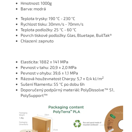
Hmotnost: 1000g
Barva: modrá
Teplota trysky: 190 °C - 230 °C
Rychlost tisku: 30mm/s - 70mm/s
Teplota podložky: 25 °C - 60 °C
Povrch tiskové podložky: Glas, Bluetape, BuilTak®
Chlazení: zapnuto
Elasticita: 1882 ± 141 MPa
Pevnost v tahu: 20,9 ± 2,0 MPa
Pevnost v ohybu: 39,6 ± 1,1 MPa
2
Rázová houževnatost Charpy: 5,7 ± 0,4 kJ/m
Sušení filamentu: 55 °C po dobu 6h
Doporučený podpůrný materiál: PolyDissolve™ S1,
PolySupport™