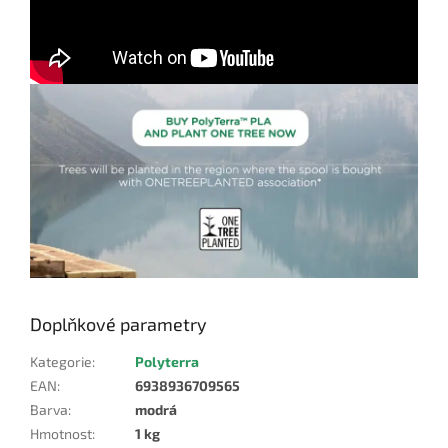
Doplňkové parametry
Kategorie
:
Polyterra
EAN
:
6938936709565
Barva
:
modrá
Hmotnost
:
1 kg