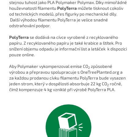
stejnou tuhost jako PLA Polymaker Polymax. Díky mimořádné
houževnatosti filamentu
PolyTerra
můžete tisknout cokoliv
od technických modelů, přes figurky po mechanické díly.
Další výhodou filamentu PolyTerra je velice snadné
odstraňování podpor.
PolyTerra
se dodává na cívce vyrobené z recyklovaného
papíru. Z recyklovaného papíru je také krabice a štítek. Pro
snížení objemu odpadu je informační list a letáček k dispozici
pouze online.
Aby Polymaker vykompenzoval emise CO
způsobené
2
výrobou a přepravou spolupracuje s OneTreePlanted.org a
za každou prodanou cívku filamentu PolyTerra bude vysazen
jeden strom, který v dospělosti absorbuje 22 kg CO
ročně,
2
čímž kompenzuje 4 kg vzniklé při výrobě PolyTerra PLA.