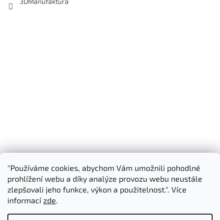
3DManufaktura
"Používáme cookies, abychom Vám umožnili pohodlné
Shoptet.cz
3D Manufaktura s.r.o.
prohlížení webu a díky analýze provozu webu neustále
zlepšovali jeho funkce, výkon a použitelnost.". Více
informací
zde
.
Vytvořil Shoptet