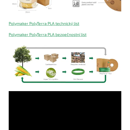
Polymaker PolyTerra PLA technický list
Polymaker PolyTerra PLA bezpečnostní list