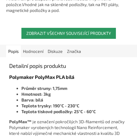
5
položce.Vhodné jak na skleněné podložky, tak na PEI pláty,
hvězdiček.
magnetické podložky a pod.
ZOBRAZIT VŠECHNY SOUVISEJÍCÍ PRODUKTY
Popis
Hodnocení
Diskuze
Značka
Detailní popis produktu
Polymaker PolyMax PLA bílá
Průměr struny: 1,75mm
Hmotnost: 3kg
Barva: bílá
Teplota trysky: 190°C - 230°C
Teplota tiskové podložky: 25°C - 60°C
PolyMax™
je označení pokročilých 3D-filamentů od značky
Polymaker vyrobených technologií Nano Reinforcement,
které nabízí výjimečné mechanické vlastnosti a kvalitu 3D