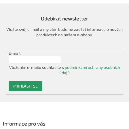
Odebírat newsletter
Vložte svůj e-mail a my vám budeme zasílat informace o nových
produktech na našem e-shopu.
E-mail
Vložením e-mailu souhlasíte s
podmínkami ochrany osobních
údajů
PŘIHLÁSIT SE
Z
á
p
a
Informace pro vás