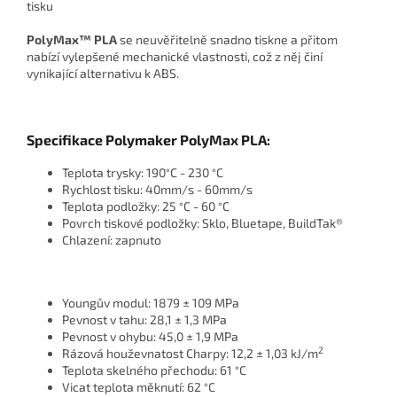
tisku
PolyMax™ PLA
se neuvěřitelně snadno tiskne a přitom
nabízí vylepšené mechanické vlastnosti, což z něj činí
vynikající alternativu k ABS.
Specifikace Polymaker PolyMax PLA:
Teplota trysky: 190
C - 230
C
°
°
Rychlost tisku: 40mm/s - 60mm/s
Teplota podložky: 25
C - 60
C
°
°
Povrch tiskové podložky: Sklo, Bluetape, BuildTak®
Chlazení: zapnuto
Youngův modul: 1879 ± 109 MPa
Pevnost v tahu: 28,1 ± 1,3 MPa
Pevnost v ohybu: 45,0 ± 1,9 MPa
2
Rázová houževnatost Charpy: 12,2 ± 1,03 kJ/m
Teplota skelného přechodu: 61
C
°
Vicat teplota měknutí: 62
C
°