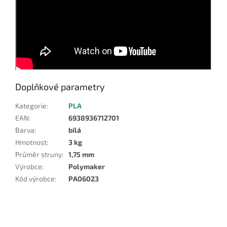
Doplňkové parametry
Kategorie
:
PLA
EAN
:
6938936712701
Barva
:
bílá
Hmotnost
:
3 kg
Průměr struny
:
1,75 mm
Výrobce
:
Polymaker
Kód výrobce
:
PA06023