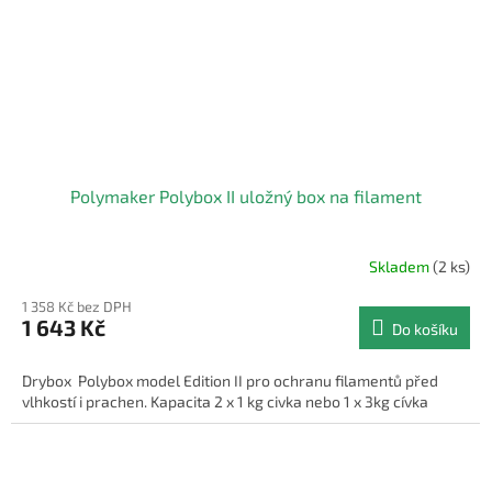
Polymaker Polybox II uložný box na filament
Skladem
(2 ks)
Průměrné
hodnocení
1 358 Kč bez DPH
produktu
1 643 Kč
Do košíku
je
5,0
z
Drybox Polybox model Edition II pro ochranu filamentů před
5
vlhkostí i prachen. Kapacita 2 x 1 kg civka nebo 1 x 3kg cívka
hvězdiček.