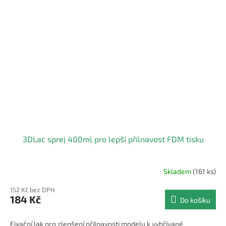
3DLac sprej 400ml pro lepší přilnavost FDM tisku
Skladem
(161 ks)
Průměrné
hodnocení
152 Kč bez DPH
produktu
184 Kč
Do košíku
je
4,0
z
Fixační lak pro zlepšení přilnavosti modelu k vyhřívané