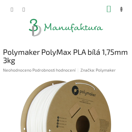
Přejít
NÁKUP
na
obsah
KOŠÍK
Polymaker PolyMax PLA bílá 1,75mm
3kg
Průměrné
Neohodnoceno
Podrobnosti hodnocení
Značka:
Polymaker
hodnocení
produktu
je
0,0
z
5
hvězdiček.