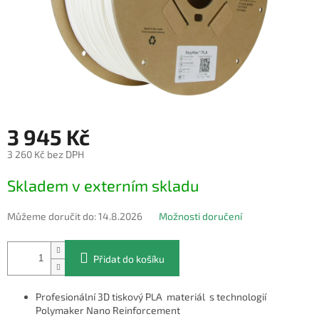
3 945 Kč
3 260 Kč bez DPH
Měrná
Skladem v externím skladu
cena:
Můžeme doručit do:
14.8.2026
Možnosti doručení
Přidat do košíku
Profesionální 3D tiskový PLA materiál s technologií
Polymaker Nano Reinforcement