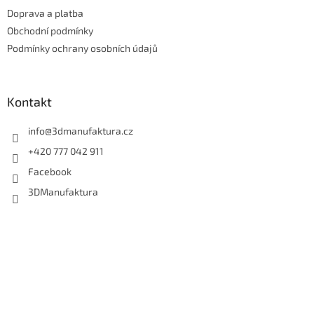
t
Doprava a platba
í
Obchodní podmínky
Podmínky ochrany osobních údajů
Kontakt
info
@
3dmanufaktura.cz
+420 777 042 911
Facebook
3DManufaktura