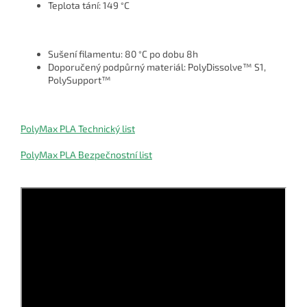
Teplota tání: 149
C
°
Sušení filamentu: 80
C po dobu 8h
°
Doporučený podpůrný materiál: PolyDissolve™ S1,
PolySupport™
PolyMax PLA Technický list
PolyMax PLA Bezpečnostní list