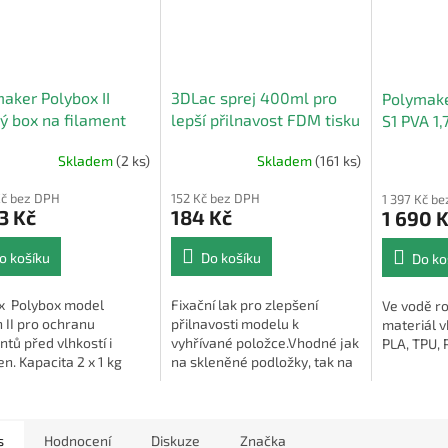
aker Polybox II
3DLac sprej 400ml pro
Polymake
ý box na filament
lepší přilnavost FDM tisku
S1 PVA 1
Skladem
(2 ks)
Skladem
(161 ks)
rné
Průměrné
cení
hodnocení
Kč bez DPH
152 Kč bez DPH
1 397 Kč b
ktu
produktu
3 Kč
184 Kč
1 690 
je
4,0
o košíku
Do košíku
Do ko
z
5
ček.
hvězdiček.
x Polybox model
Fixační lak pro zlepšení
Ve vodě r
n II pro ochranu
přilnavosti modelu k
materiál 
ntů před vlhkostí i
vyhřívané položce.Vhodné jak
PLA, TPU,
n. Kapacita 2 x 1 kg
na skleněné podložky, tak na
nebo 1 x 3kg cívka
PEI pláty, magnetické
podložky a pod.
s
Hodnocení
Diskuze
Značka