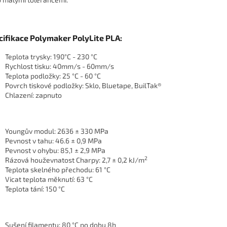
cifikace Polymaker PolyLite PLA:
Teplota trysky: 190°C - 230 °C
Rychlost tisku: 40mm/s - 60mm/s
Teplota podložky: 25 °C - 60 °C
Povrch tiskové podložky: Sklo, Bluetape, BuilTak®
Chlazení: zapnuto
Youngův modul: 2636 ± 330 MPa
Pevnost v tahu: 46.6 ± 0,9 MPa
Pevnost v ohybu: 85,1 ± 2,9 MPa
2
Rázová houževnatost Charpy: 2,7 ± 0,2 kJ/m
Teplota skelného přechodu: 61 °C
Vicat teplota měknutí: 63 °C
Teplota tání: 150 °C
Sušení filamentu: 80 °C po dobu 8h