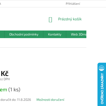
ANY OSOBNÍCH ÚDAJŮ
Přihlášení
NÁKUPNÍ
Prázdný košík
KOŠÍK
Obchodní podmínky
Kontakty
Web 3Dmanufaktura.c
 Kč
ez DPH
dem
(1 ks)
oručit do:
11.8.2026
Možnosti doručení