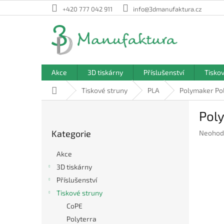
Přejít
+420 777 042 911
info@3dmanufaktura.cz
na
obsah
Akce
3D tiskárny
Příslušenství
Tisko
Domů
Tiskové struny
PLA
Polymaker Pol
P
Poly
o
Přeskočit
s
Kategorie
Průměr
Neohod
kategorie
t
hodnoc
r
produkt
Akce
a
je
3D tiskárny
n
0,0
Příslušenství
z
n
5
í
Tiskové struny
hvězdič
p
CoPE
a
Polyterra