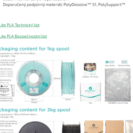
Doporučený podpůrný materiál: PolyDissolve™ S1, PolySupport™
Lite PLA Technický list
Lite PLA Bezpečnostní list