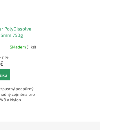
r PolyDissolve
,75mm 750g
Skladem
(1 ks)
ez DPH
Kč
šíku
ozpustný podpůrný
vhodný zejména pro
 PVB a Nylon.