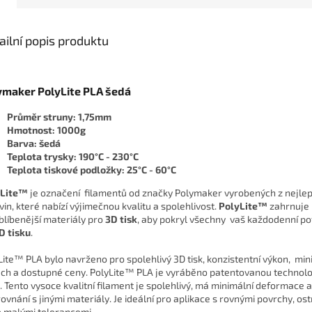
ailní popis produktu
ymaker PolyLite PLA šedá
Průměr struny: 1,75mm
Hmotnost: 1000g
Barva: šedá
Teplota trysky: 190°C - 230°C
Teplota tiskové podložky: 25°C - 60°C
yLite™
je označení filamentů od značky Polymaker vyrobených z nejlep
vin, které nabízí výjimečnou kvalitu a spolehlivost.
PolyLite™
zahrnuje
blíbenější materiály pro
3D tisk
, aby pokryl všechny vaš každodenní po
D tisku
.
Lite™ PLA bylo navrženo pro spolehlivý 3D tisk, konzistentní výkon, mini
ch a dostupné ceny. PolyLite™ PLA je vyráběno patentovanou technolo
. Tento vysoce kvalitní filament je spolehlivý, má minimální deformace 
rovnání s jinými materiály. Je ideální pro aplikace s rovnými povrchy, os
 malými tolerancemi.