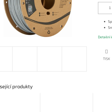
Sp
Sn
Detailní
TISK
sející produkty