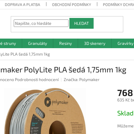
DOPRAVA A PLATBA
OBCHODNÍ PODMÍNKY
PODMÍNKY OCHR
HLEDAT
vé struny
Granuláty
Resiny
3D skenery
Gravírky
yLite PLA šedá 1,75mm 1kg
maker PolyLite PLA šedá 1,75mm 1kg
né
noceno
Podrobnosti hodnocení
Značka:
Polymaker
ení
768
u
635 Kč b
Měrná
Skla
cena:
ek.
Můžeme d