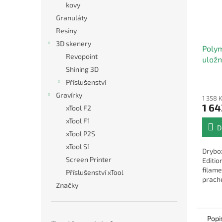
kovy
Granuláty
Resiny
3D skenery
Polym
Revopoint
uložn
Shining 3D
Průmě
Příslušenství
hodno
Gravírky
1 358 
produ
1 64
xTool F2
je
5,0
xTool F1
D
z
xTool P2S
5
xTool S1
hvězdi
Drybo
Screen Printer
Editio
filame
Příslušenství xTool
prache
Značky
civka 
Popi