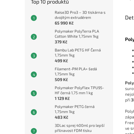
Top 10 produktů
Raise3D Pro3 – 3D tiskárna s
Det
dvojitým extrudérem
65 990 Kč
Polymaker PolyTerra PLA
Cotton White 1,75mm 1kg
Pol
379 Kč
Bambu Lab PETG HF Černá
1,75mm 1kg
499 Kč
Filament-PM PLA+ šedá
1,75mm 1kg
509 Kč
Pol
Polymaker PolyFlex TPU95-
suro
HF černá 1,75 mm 1 kg
nejo
1 129 Kč
při
3
Polymaker PETG černá
Poly
1,75mm 1kg
zápa
483 Kč
Free
3DLac sprej 400ml pro lepší
ve s
přilnavost FDM tisku
nebo