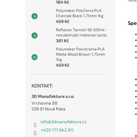
184 Kč
Polymaker PolyTerra PLA
Charcoal Black 1,75mm 1kg
459 Kč
Spe
Reflecon Tarnish 90 500ml -
nesublimující matovací sprej
381 Kč
Polymaker Panchroma PLA
Matte Wood Brown 1,75mm
1kg
459 Kč
KONTAKT:
3D Manufaktura s.r.o.
Vrchovina 88
509 01 Nová Paka
info
@
3dmanufaktura.cz
+420 777 042 911