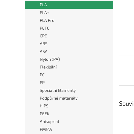
n
PLA
e
PLA+
l
PLA Pro
PETG
CPE
ABS
ASA
Nylon (PA)
Flexibilní
PC
PP
Speciální filamenty
Podpůrné materiály
Souvi
HIPS
PEEK
Anisoprint
PMMA