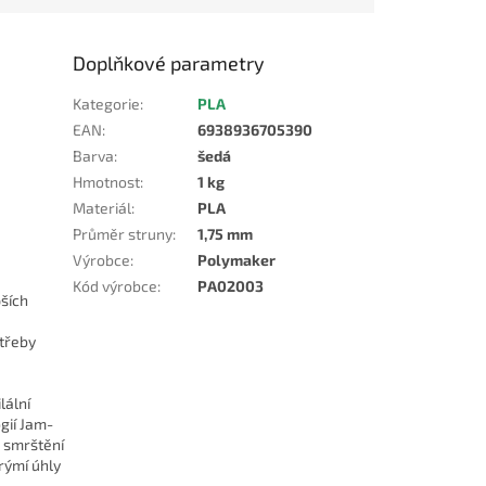
Doplňkové parametry
Kategorie
:
PLA
EAN
:
6938936705390
Barva
:
šedá
Hmotnost
:
1 kg
Materiál
:
PLA
Průměr struny
:
1,75 mm
Výrobce
:
Polymaker
Kód výrobce
:
PA02003
ších
třeby
lální
gií Jam-
a smrštění
trýmí úhly