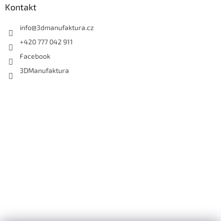
Kontakt
info
@
3dmanufaktura.cz
+420 777 042 911
Facebook
3DManufaktura