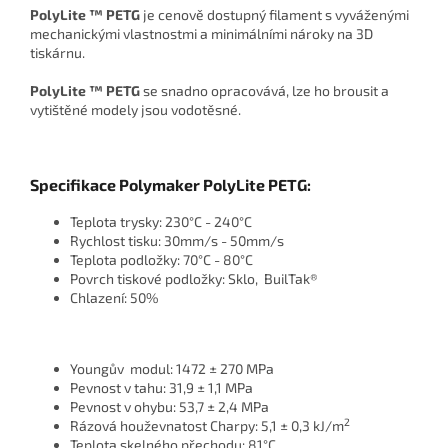
PolyLite ™ PETG
je cenově dostupný filament s vyváženými
mechanickými vlastnostmi a minimálními nároky na 3D
tiskárnu.
PolyLite ™ PETG
se snadno opracovává, lze ho brousit a
vytištěné modely jsou vodotěsné.
Specifikace Polymaker PolyLite PETG:
Teplota trysky: 230°C - 240°C
Rychlost tisku: 30mm/s - 50mm/s
Teplota podložky: 70°C - 80°C
Povrch tiskové podložky: Sklo, BuilTak®
Chlazení: 50%
Youngův modul: 1472 ± 270 MPa
Pevnost v tahu: 31,9 ± 1,1 MPa
Pevnost v ohybu: 53,7 ± 2,4 MPa
2
Rázová houževnatost Charpy: 5,1 ± 0,3 kJ/m
Teplota skelného přechodu: 81°C