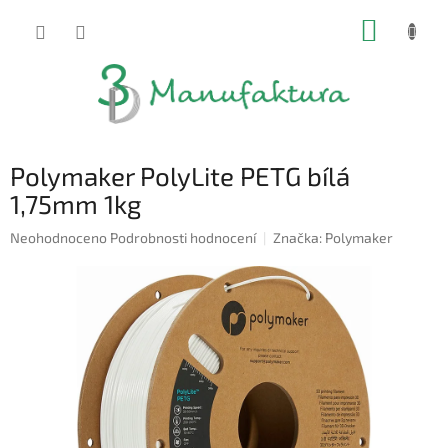
Přejít
NÁKUP
na
obsah
KOŠÍK
Polymaker PolyLite PETG bílá
1,75mm 1kg
Průměrné
Neohodnoceno
Podrobnosti hodnocení
Značka:
Polymaker
hodnocení
produktu
je
0,0
z
5
hvězdiček.