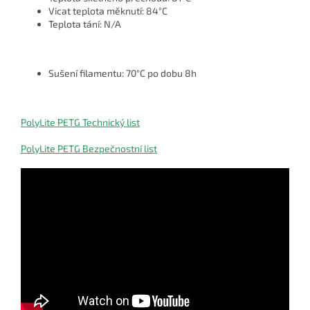
Vicat teplota měknutí: 84°C
Teplota tání: N/A
Sušení filamentu: 70°C po dobu 8h
PolyLite PETG Technický list
PolyLite PETG Bezpečnostní list