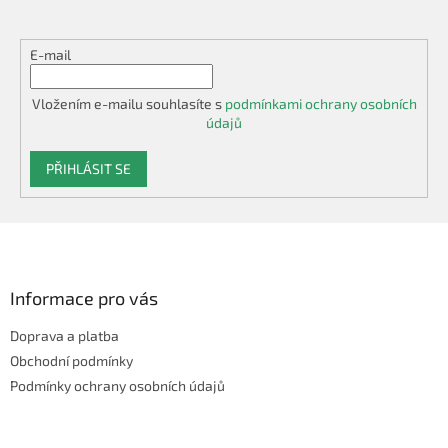
E-mail
Vložením e-mailu souhlasíte s
podmínkami ochrany osobních
údajů
PŘIHLÁSIT SE
Z
á
p
a
Informace pro vás
t
Doprava a platba
í
Obchodní podmínky
Podmínky ochrany osobních údajů