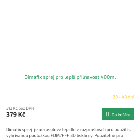
Dimafix sprej pro lepší přilnavost 400ml
20 - 40 dní
Průměrné
hodnocení
313 Kč bez DPH
produktu
379 Kč
Do košíku
je
5,0
z
Dimafix sprej je aerosolové lepidlo v rozprašovači pro použití s
5
vyhřívanou podložkou FDM/FFF 3D tiskárny. Použitelné pro
hvězdiček.