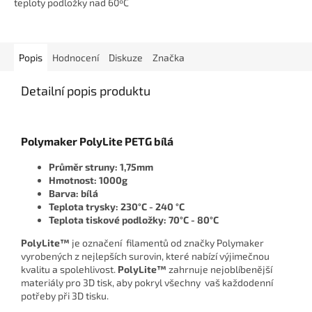
teploty podložky nad 60ºC
Popis
Hodnocení
Diskuze
Značka
Detailní popis produktu
Polymaker PolyLite PETG bílá
Průměr struny: 1,75mm
Hmotnost: 1000g
Barva: bílá
Teplota trysky: 230°C - 240 °C
Teplota tiskové podložky: 70°C - 80°C
PolyLite™
je označení filamentů od značky Polymaker
vyrobených z nejlepších surovin, které nabízí výjimečnou
kvalitu a spolehlivost.
PolyLite™
zahrnuje nejoblíbenější
materiály pro 3D tisk, aby pokryl všechny vaš každodenní
potřeby při 3D tisku.