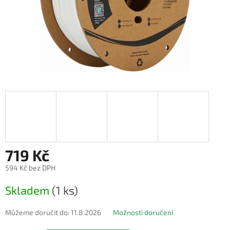
719 Kč
594 Kč bez DPH
Měrná
Skladem
(1 ks)
cena:
Můžeme doručit do:
11.8.2026
Možnosti doručení