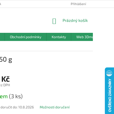
ANY OSOBNÍCH ÚDAJŮ
Přihlášení
NÁKUPNÍ
Prázdný košík
KOŠÍK
Obchodní podmínky
Kontakty
Web 3Dmanufaktura.c
50 g
 Kč
ez DPH
dem
(3 ks)
oručit do:
10.8.2026
Možnosti doručení