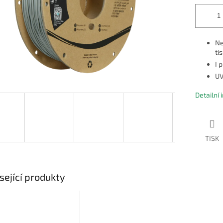
Ne
ti
I 
UV
Detailní
TISK
sející produkty