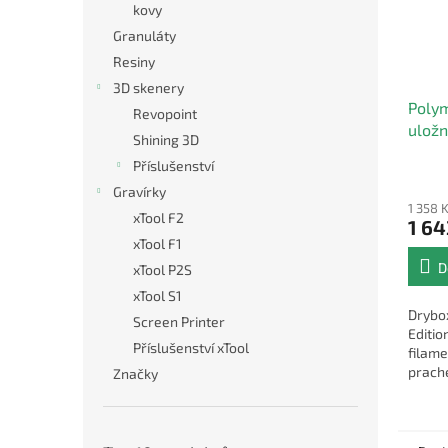
kovy
Granuláty
Resiny
3D skenery
Polym
Revopoint
uložn
Shining 3D
Příslušenství
Průmě
Gravírky
hodno
1 358 
produ
xTool F2
1 64
je
xTool F1
5,0
D
z
xTool P2S
5
xTool S1
hvězdi
Drybo
Screen Printer
Editio
Příslušenství xTool
filame
prache
Značky
civka 