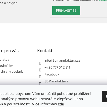
ce o nových
PŘIHLÁSIT SE
e pro vás
Kontakt
platba
info
@
3dmanufaktura.cz
podmínky
+420 777 042 911
ochrany osobních
Facebook
3DManufaktura
cookies, abychom Vám umožnili pohodlné prohlížení
Shoptet.cz
3D Manufaktura s.r.o.
 analýze provozu webu neustále zlepšovali jeho
n a použitelnost.". Více informací
zde
.