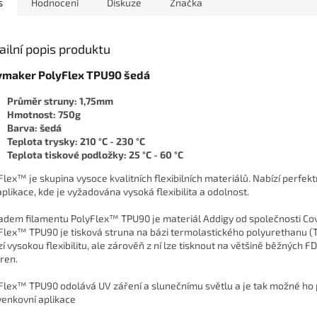
s
Hodnocení
Diskuze
Značka
ailní popis produktu
ymaker PolyFlex TPU90 šedá
Průměr struny: 1,75mm
Hmotnost: 750g
Barva: šedá
Teplota trysky: 210 °C - 230 °C
Teplota tiskové podložky: 25 °C - 60 °C
Flex™ je skupina vysoce kvalitních flexibilních materiálů. Nabízí perfekt
aplikace, kde je vyžadována vysoká flexibilita a odolnost.
adem filamentu PolyFlex™ TPU90 je materiál Addigy od společnosti Co
Flex™ TPU90 je tisková struna na bázi termolastického polyurethanu (T
zí vysokou flexibilitu, ale zárověň z ní lze tisknout na většině běžných 
áren.
Flex™ TPU90 odolává UV záření a slunečnímu světlu a je tak možné ho p
venkovní aplikace