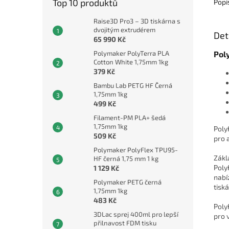
Top 10 produktů
Popi
Raise3D Pro3 – 3D tiskárna s
dvojitým extrudérem
Det
65 990 Kč
Polymaker PolyTerra PLA
Pol
Cotton White 1,75mm 1kg
379 Kč
Bambu Lab PETG HF Černá
1,75mm 1kg
499 Kč
Filament-PM PLA+ šedá
1,75mm 1kg
Poly
509 Kč
pro 
Polymaker PolyFlex TPU95-
Zákl
HF černá 1,75 mm 1 kg
Poly
1 129 Kč
nabí
Polymaker PETG černá
tisk
1,75mm 1kg
483 Kč
Poly
3DLac sprej 400ml pro lepší
pro 
přilnavost FDM tisku