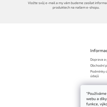
Vložte svůj e-mail a my vám budeme zasílat informa
produktech na našem e-shopu.
Z
á
p
a
t
Informac
í
Doprava a 
Obchodní 
Podmínky 
údajů
"Používáme 
webu a díky
funkce, výko