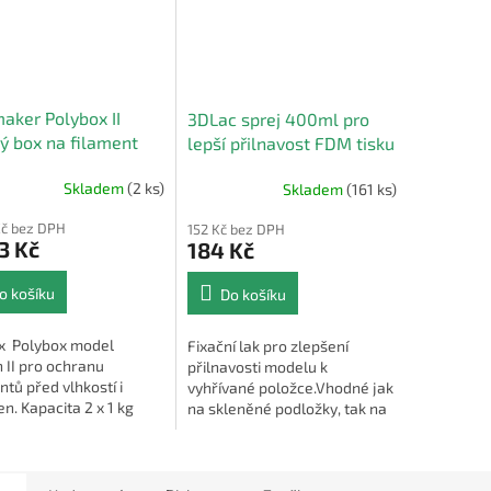
aker Polybox II
3DLac sprej 400ml pro
ý box na filament
lepší přilnavost FDM tisku
Skladem
(2 ks)
Skladem
(161 ks)
rné
Průměrné
cení
hodnocení
Kč bez DPH
152 Kč bez DPH
ktu
produktu
3 Kč
184 Kč
je
4,0
o košíku
Do košíku
z
5
ček.
hvězdiček.
x Polybox model
Fixační lak pro zlepšení
n II pro ochranu
přilnavosti modelu k
ntů před vlhkostí i
vyhřívané položce.Vhodné jak
n. Kapacita 2 x 1 kg
na skleněné podložky, tak na
nebo 1 x 3kg cívka
PEI pláty, magnetické
podložky a pod.