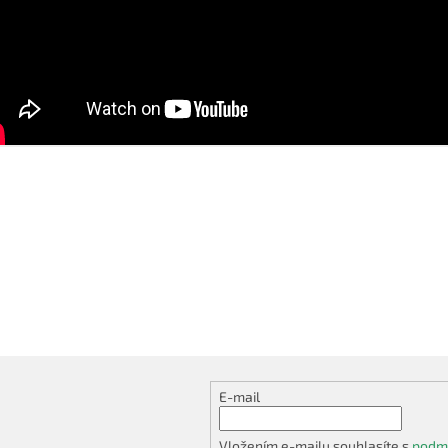
E-mail
Vložením e-mailu souhlasíte s
podmí