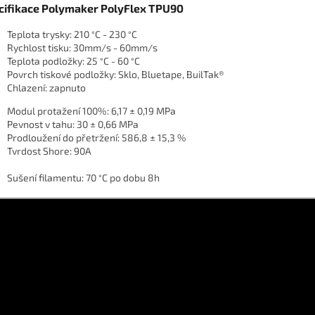
cifikace Polymaker PolyFlex TPU90
Teplota trysky: 210
C - 230
C
°
°
Rychlost tisku: 30mm/s - 60mm/s
Teplota podložky: 25
C - 60
C
°
°
Povrch tiskové podložky: Sklo, Bluetape, BuilTak®
Chlazení: zapnuto
Modul protažení 100%: 6,17 ± 0,19 MPa
Pevnost v tahu: 30 ± 0,66 MPa
Prodloužení do přetržení: 586,8 ± 15,3 %
Tvrdost Shore: 90A
Sušení filamentu: 70
C po dobu 8h
°