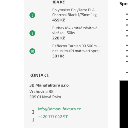
184 Kč
Spe
Polymaker PolyTerra PLA
Charcoal Black 1,75mm 1kg
459 Kč
Ruthex M4 krátká závitová
vložka - 50ks
220 Kč
Reflecon Tarnish 90 500ml -
nesublimující matovací sprej
381 Kč
KONTAKT:
3D Manufaktura s.r.o.
Vrchovina 88
509 01 Nová Paka
info
@
3dmanufaktura.cz
+420 777 042 911