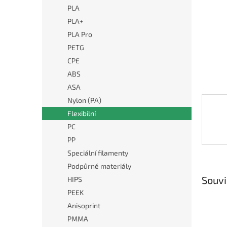
n
PLA
e
PLA+
l
PLA Pro
PETG
CPE
ABS
ASA
Nylon (PA)
Flexibilní
PC
PP
Speciální filamenty
Podpůrné materiály
Souvi
HIPS
PEEK
Anisoprint
PMMA