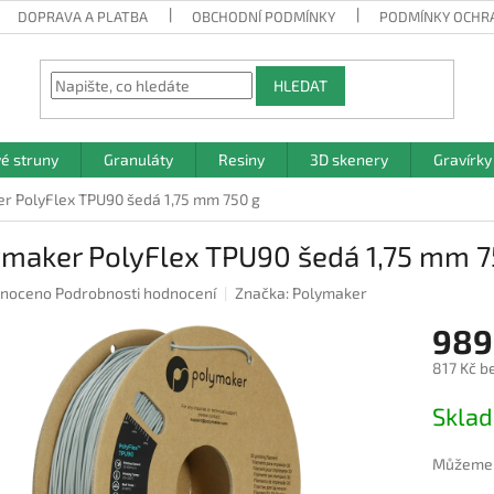
DOPRAVA A PLATBA
OBCHODNÍ PODMÍNKY
PODMÍNKY OCHR
HLEDAT
vé struny
Granuláty
Resiny
3D skenery
Gravírky
r PolyFlex TPU90 šedá 1,75 mm 750 g
ymaker PolyFlex TPU90 šedá 1,75 mm 7
né
noceno
Podrobnosti hodnocení
Značka:
Polymaker
ení
989
u
817 Kč b
Měrná
Skla
cena:
ek.
Můžeme d