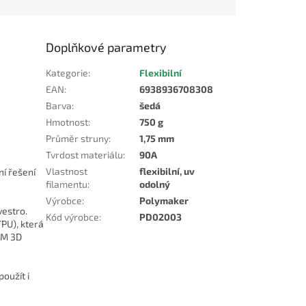
Doplňkové parametry
Kategorie
:
Flexibilní
EAN
:
6938936708308
Barva
:
šedá
Hmotnost
:
750 g
Průměr struny
:
1,75 mm
Tvrdost materiálu
:
90A
Vlastnost
flexibilní, uv
ní řešení
filamentu
:
odolný
Výrobce
:
Polymaker
vestro.
Kód výrobce
:
PD02003
PU), která
FDM 3D
oužít i