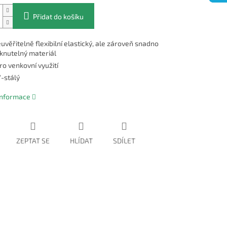
Přidat do košíku
uvěřitelně flexibilní elastický, ale zároveň snadno
sknutelný materiál
pro venkovní využití
-stálý
 informace
ZEPTAT SE
HLÍDAT
SDÍLET