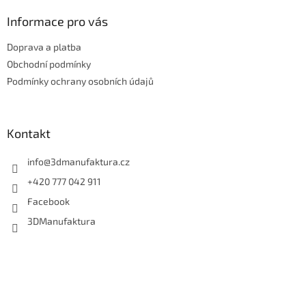
p
a
Informace pro vás
t
Doprava a platba
í
Obchodní podmínky
Podmínky ochrany osobních údajů
Kontakt
info
@
3dmanufaktura.cz
+420 777 042 911
Facebook
3DManufaktura