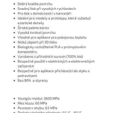
Dobrý kvalita povrchu
Snadný tisk při vysokých rychlostech
Pro tisk v domácnosti i v kanceláři
Ideální pro modely a prototypy, které vyžadují
estetické detaily
Široká paleta barev
Vysoká tvrdost povrchu
Vhodné pro aplikace pro pokojovou teplotu
Nízký zápach při 3D tisku
Biologicky rozložitelné PLA v průmyslovém
kompostéru
Vyrobeno z přírodních surovin (100% bio)
Bezpečné použití v elektrických a elektronických
zařízeních
Bezpečné pro aplikace přicházející do styku s
potravinami
Bez BPA a styrenu
Youngův modul: 3600 MPa
Mez kluzu: 60 MPa
Pevnost v ohybu: 83 MPa
Teplota skelného přechodu: 55
C - 60
°
C
°