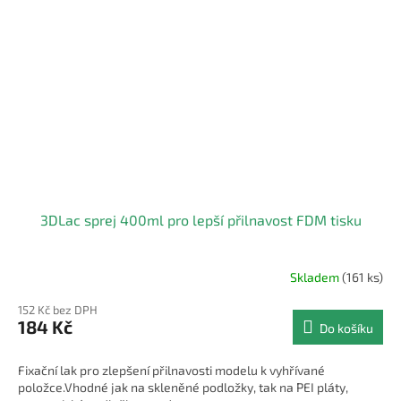
3DLac sprej 400ml pro lepší přilnavost FDM tisku
Skladem
(161 ks)
Průměrné
hodnocení
152 Kč bez DPH
produktu
184 Kč
Do košíku
je
4,0
z
Fixační lak pro zlepšení přilnavosti modelu k vyhřívané
5
položce.Vhodné jak na skleněné podložky, tak na PEI pláty,
hvězdiček.