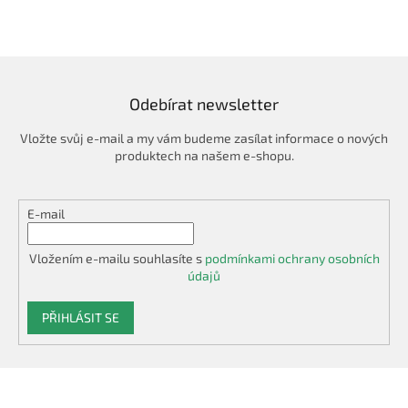
Odebírat newsletter
Vložte svůj e-mail a my vám budeme zasílat informace o nových
produktech na našem e-shopu.
E-mail
Vložením e-mailu souhlasíte s
podmínkami ochrany osobních
údajů
PŘIHLÁSIT SE
Z
á