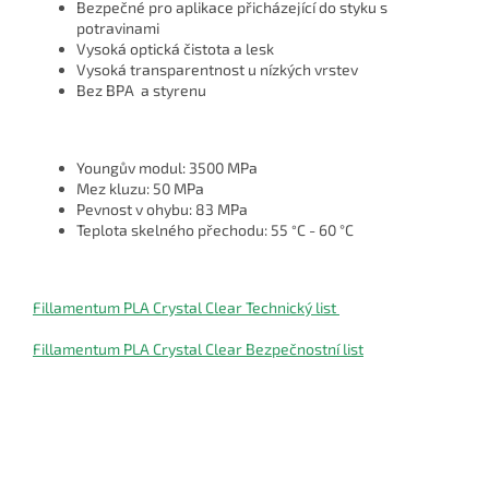
Bezpečné pro aplikace přicházející do styku s
potravinami
Vysoká optická čistota a lesk
Vysoká transparentnost u nízkých vrstev
Bez BPA a styrenu
Youngův modul: 3500 MPa
Mez kluzu: 50 MPa
Pevnost v ohybu: 83 MPa
Teplota skelného přechodu: 55
C - 60
°
C
°
Fillamentum PLA Crystal Clear Technický list
Fillamentum PLA Crystal Clear Bezpečnostní list