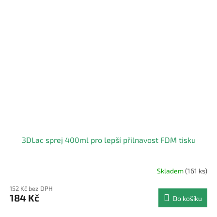
3DLac sprej 400ml pro lepší přilnavost FDM tisku
Skladem
(161 ks)
Průměrné
hodnocení
152 Kč bez DPH
produktu
184 Kč
Do košíku
je
4,0