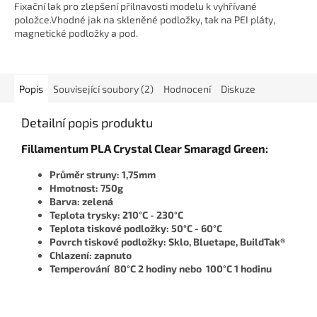
z
Fixační lak pro zlepšení přilnavosti modelu k vyhřívané
5
položce.Vhodné jak na skleněné podložky, tak na PEI pláty,
hvězdiček.
magnetické podložky a pod.
Popis
Související soubory (2)
Hodnocení
Diskuze
Detailní popis produktu
Fillamentum PLA Crystal Clear Smaragd Green:
Průměr struny: 1,75mm
Hmotnost: 750g
Barva: zelená
Teplota trysky: 210°C - 230°C
Teplota tiskové podložky: 50°C - 60°C
Povrch tiskové podložky: Sklo, Bluetape, BuildTak®
Chlazení: zapnuto
Temperování 80°C 2 hodiny nebo 100°C 1 hodinu