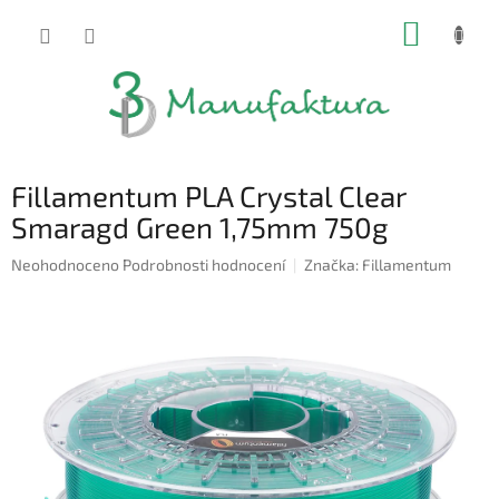
Přejít
NÁKUP
na
obsah
KOŠÍK
Fillamentum PLA Crystal Clear
Smaragd Green 1,75mm 750g
Průměrné
Neohodnoceno
Podrobnosti hodnocení
Značka:
Fillamentum
hodnocení
produktu
je
0,0
z
5
hvězdiček.