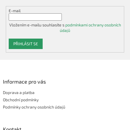
E-mail
Vložením e-mailu souhlasíte s
podmínkami ochrany osobních
údajů
PŘIHLÁSIT SE
Z
á
p
a
Informace pro vás
t
Doprava a platba
í
Obchodní podmínky
Podmínky ochrany osobních údajů
Kontakt