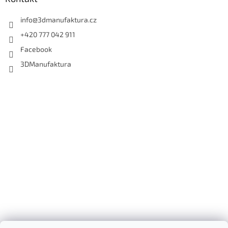
info
@
3dmanufaktura.cz
+420 777 042 911
Facebook
3DManufaktura