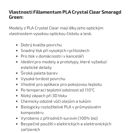
Vlastnosti Fillamentum PLA Crystal Clear Smaragd
Green:
Modely z PLA Crystal Clear mají díky jeho optickým
vlastnostem vysokou optickou čistotu a lesk.
Dobrý kvalita povrchu
Snadný tisk při vysokých rychlostech
Pro tisk v domácnosti i v kanceláři
Ideální pro modely a prototypy, které vyžadují
estetické detaily
Široká paleta barev
Vysoká tvrdost povrchu
Vhodné pro aplikace pro pokojovou teplotu
Po temperaci teplotní odolnost až 110
°
C
Nízký zápach při 3D tisku
Chemicky odolné vůči olejům a tukům
Biologicky rozložitelné PLA v průmyslovém
kompostéru
Vyrobeno z přírodních surovin (100% bio)
Bezpečné použití v elektrických a elektronických
zařízeních