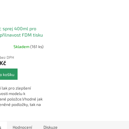
 sprej 400ml pro
 přilnavost FDM tisku
Skladem
(161 ks)
rné
cení
 bez DPH
ktu
 Kč
o košíku
ček.
í lak pro zlepšení
vosti modelu k
vané položce.Vhodné jak
eněné podložky, tak na
áty, magnetické
žky a pod.
s
Hodnocení
Diskuze