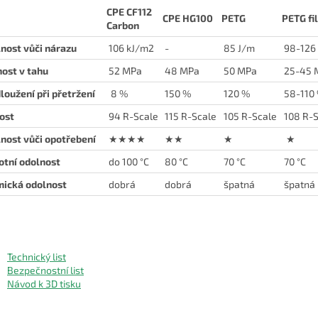
CPE CF112
CPE HG100
PETG
PETG fi
Carbon
nost vůči nárazu
106 kJ/m2
-
85 J/m
98-126
ost v tahu
52 MPa
48 MPa
50 MPa
25-45 
loužení při přetržení
8 %
150 %
120 %
58-110
ost
94 R-Scale
115 R-Scale
105 R-Scale
108 R-S
nost vůči opotřebení
★★★★
★★
★
★
otní odolnost
do 100 °C
80 °C
70 °C
70 °C
ická odolnost
dobrá
dobrá
špatná
špatná
Technický list
Bezpečnostní list
Návod k 3D tisku