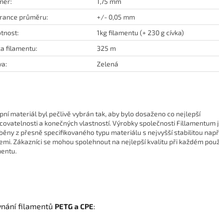
měr:
1,75 mm
rance průměru:
+/- 0,05 mm
tnost:
1kg filamentu (+ 230 g cívka)
a filamentu:
325 m
a:
Zelená
pní materiál byl pečlivě vybrán tak, aby bylo dosaženo co nejlepší
covatelnosti a konečných vlastností. Výrobky společnosti Fillamentum 
běny z přesně specifikovaného typu materiálu s nejvyšší stabilitou např
emi. Zákazníci se mohou spolehnout na nejlepší kvalitu při každém použ
mentu.
vnání filamentů
PETG a
CPE
: