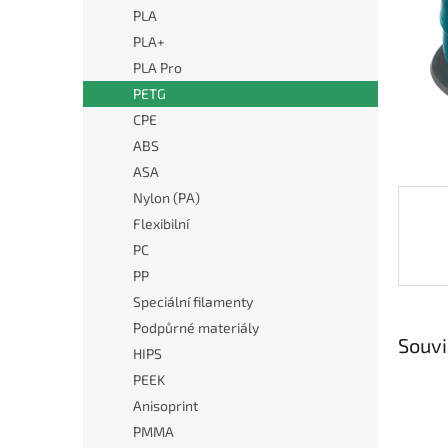
n
PLA
e
PLA+
l
PLA Pro
PETG
CPE
ABS
ASA
Nylon (PA)
Flexibilní
PC
PP
Speciální filamenty
Podpůrné materiály
Souvi
HIPS
PEEK
Anisoprint
PMMA