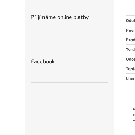
Přijímáme online platby
Odol
Pevn
Prod
Tvrd
Odol
Facebook
Tepl
Chem