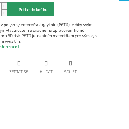
Přidat do košíku
 z polyethylentereftalátglykolu (PETG) je díky svým
kým vlastnostem a snadnému zpracování hojně
pro 3D tisk. PETG je ideálním materiálem pro výtisky s
ým využitím.
 informace
ZEPTAT SE
HLÍDAT
SDÍLET