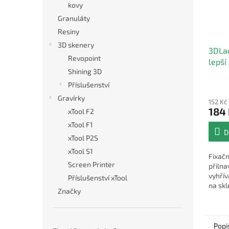
kovy
Granuláty
Resiny
3D skenery
3DLac
Revopoint
lepší
Shining 3D
Průmě
Příslušenství
hodno
Gravírky
152 Kč
produ
184
xTool F2
je
4,0
xTool F1
D
z
xTool P2S
5
xTool S1
hvězdi
Fixačn
Screen Printer
přilna
vyhří
Příslušenství xTool
na skl
Značky
PEI pl
podlo
Popi