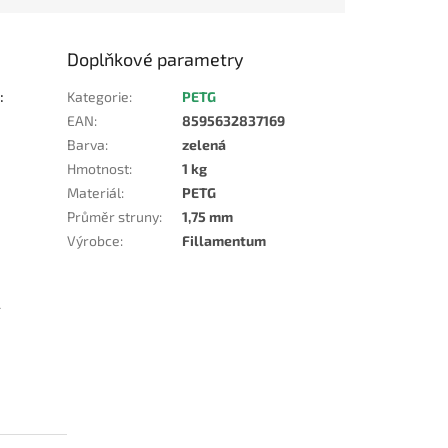
Doplňkové parametry
:
Kategorie
:
PETG
EAN
:
8595632837169
Barva
:
zelená
Hmotnost
:
1 kg
Materiál
:
PETG
Průměr struny
:
1,75 mm
Výrobce
:
Fillamentum
A