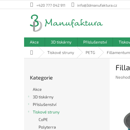
Přejít
+420 777 042 911
info@3dmanufaktura.cz
na
obsah
Akce
3D tiskárny
Příslušenství
Tisko
Domů
Tiskové struny
PETG
Fillamentum
P
Fil
o
Přeskočit
s
Kategorie
Průměr
Neohod
kategorie
t
hodnoc
r
produkt
Akce
a
je
3D tiskárny
n
0,0
Příslušenství
z
n
5
í
Tiskové struny
hvězdič
p
CoPE
a
Polyterra