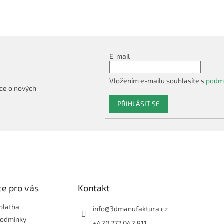
E-mail
Vložením e-mailu souhlasíte s
podmí
ce o nových
PŘIHLÁSIT SE
e pro vás
Kontakt
platba
info
@
3dmanufaktura.cz
podmínky
+420 777 042 911