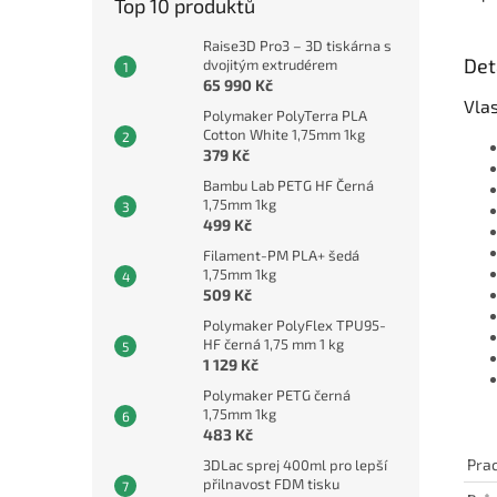
Top 10 produktů
Raise3D Pro3 – 3D tiskárna s
Det
dvojitým extrudérem
65 990 Kč
Vla
Polymaker PolyTerra PLA
Cotton White 1,75mm 1kg
379 Kč
Bambu Lab PETG HF Černá
1,75mm 1kg
499 Kč
Filament-PM PLA+ šedá
1,75mm 1kg
509 Kč
Polymaker PolyFlex TPU95-
HF černá 1,75 mm 1 kg
1 129 Kč
Polymaker PETG černá
1,75mm 1kg
483 Kč
Prac
3DLac sprej 400ml pro lepší
přilnavost FDM tisku