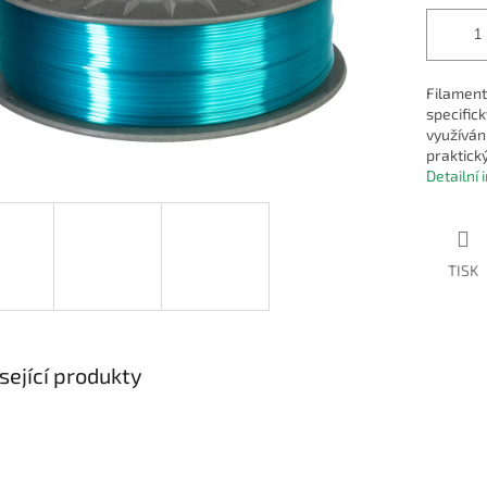
Filament
specific
využíván 
praktick
Detailní
TISK
sející produkty