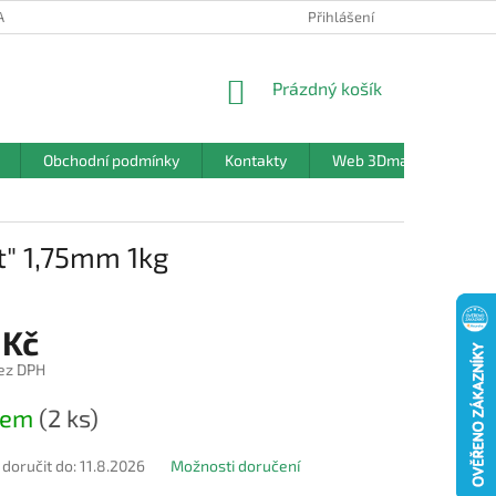
ANY OSOBNÍCH ÚDAJŮ
Přihlášení
NÁKUPNÍ
Prázdný košík
KOŠÍK
Obchodní podmínky
Kontakty
Web 3Dmanufaktura.c
t" 1,75mm 1kg
 Kč
ez DPH
dem
(2 ks)
oručit do:
11.8.2026
Možnosti doručení