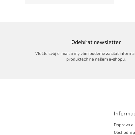
Odebírat newsletter
Vložte svůj e-mail a my vám budeme zasílat informa
produktech na našem e-shopu.
Z
á
p
a
t
Informac
í
Doprava a 
Obchodní 