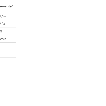
lamenty*
 J/m
MPa
 %
cale