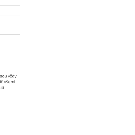
jsou vždy
íč všemi
ití