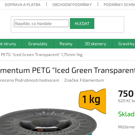
DOPRAVA A PLATBA
OBCHODNÍ PODMÍNKY
PODMÍNKY OCHR
HLEDAT
vé struny
Granuláty
Resiny
3D skenery
Gravírky
 PETG "Iced Green Transparent" 1,75mm 1kg
lamentum PETG "Iced Green Transparen
né
noceno
Podrobnosti hodnocení
Značka:
Fillamentum
ení
750
u
620 Kč b
Měrná
Skla
cena:
ek.
Můžeme d