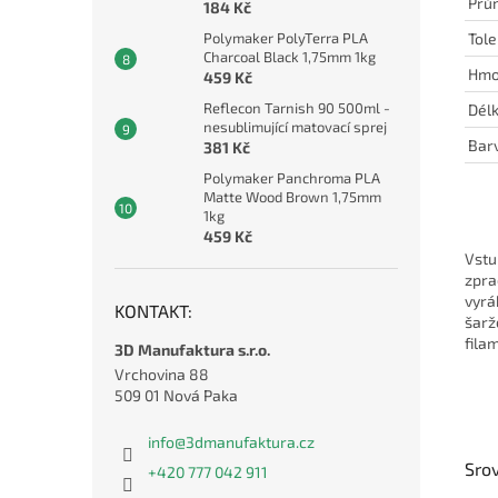
Prů
184 Kč
Tole
Polymaker PolyTerra PLA
Charcoal Black 1,75mm 1kg
Hmo
459 Kč
Reflecon Tarnish 90 500ml -
Délk
nesublimující matovací sprej
Barv
381 Kč
Polymaker Panchroma PLA
Matte Wood Brown 1,75mm
1kg
459 Kč
Vstu
zpra
vyrá
KONTAKT:
šarž
fila
3D Manufaktura s.r.o.
Vrchovina 88
509 01 Nová Paka
info
@
3dmanufaktura.cz
Sro
+420 777 042 911