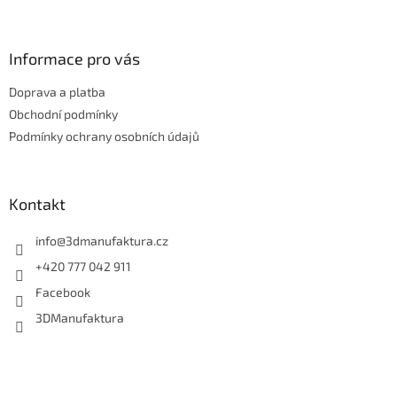
á
p
a
Informace pro vás
t
Doprava a platba
í
Obchodní podmínky
Podmínky ochrany osobních údajů
Kontakt
info
@
3dmanufaktura.cz
+420 777 042 911
Facebook
3DManufaktura