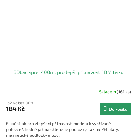
3DLac sprej 400ml pro lepší přilnavost FDM tisku
Skladem
(161 ks)
Průměrné
hodnocení
152 Kč bez DPH
produktu
184 Kč
Do košíku
je
4,0
z
Fixační lak pro zlepšení přilnavosti modelu k vyhřívané
5
položce.Vhodné jak na skleněné podložky, tak na PEI pláty,
hvězdiček.
magnetické podložky a pod.