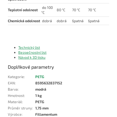
do 100
Teplotní odolnost
80 °C
70 °C
70 °C
°C
Chemická odolnost
dobrá
dobrá
špatná
špatná
Technický list
Bezpečnostní list
Návod k 3D tisku
Doplňkové parametry
Kategorie
:
PETG
EAN
:
8595632837152
Barva
:
modrá
Hmotnost
:
1 kg
Materiál
:
PETG
Průměr struny
:
1,75 mm
Výrobce
:
Fillamentum