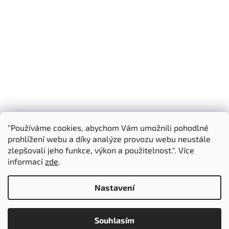
"Používáme cookies, abychom Vám umožnili pohodlné
Shoptet.cz
3D Manufaktura s.r.o.
prohlížení webu a díky analýze provozu webu neustále
zlepšovali jeho funkce, výkon a použitelnost.". Více
informací
zde
.
Vytvořil Shoptet
Nastavení
Copyright 2026
3D Manufaktura s.r.o.
. Všechna práva
Souhlasím
vyhrazena.
Upravit nastavení cookies