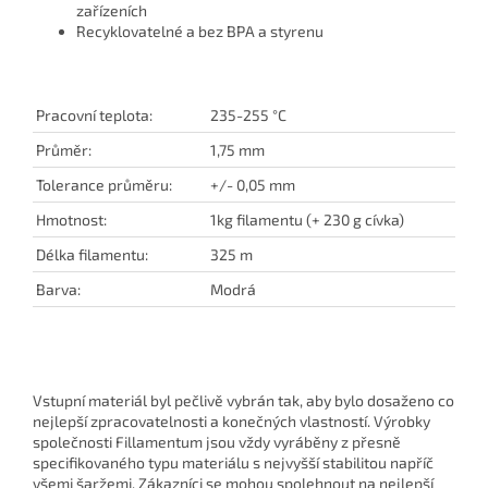
zařízeních
Recyklovatelné a bez BPA a styrenu
Pracovní teplota:
235-255 °C
Průměr:
1,75 mm
Tolerance průměru:
+/- 0,05 mm
Hmotnost:
1kg filamentu (+ 230 g cívka)
Délka filamentu:
325 m
Barva:
Modrá
Vstupní materiál byl pečlivě vybrán tak, aby bylo dosaženo co
nejlepší zpracovatelnosti a konečných vlastností. Výrobky
společnosti Fillamentum jsou vždy vyráběny z přesně
specifikovaného typu materiálu s nejvyšší stabilitou napříč
všemi šaržemi. Zákazníci se mohou spolehnout na nejlepší