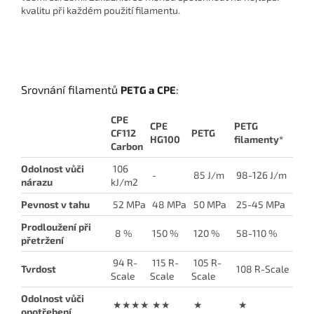
kvalitu při každém použití filamentu.
Srovnání filamentů
PETG a
CPE
:
CPE
CPE
PETG
CF112
PETG
HG100
filamenty*
Carbon
Odolnost vůči
106
-
85 J/m
98-126 J/m
nárazu
kJ/m2
Pevnost v tahu
52 MPa
48 MPa
50 MPa
25-45 MPa
Prodloužení při
8 %
150 %
120 %
58-110 %
přetržení
94 R-
115 R-
105 R-
Tvrdost
108 R-Scale
Scale
Scale
Scale
Odolnost vůči
★★★★
★★
★
★
opotřebení