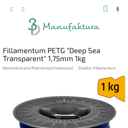
Přejít
NÁKUP
na
obsah
KOŠÍK
Fillamentum PETG "Deep Sea
Transparent" 1,75mm 1kg
Průměrné
Neohodnoceno
Podrobnosti hodnocení
Značka:
Fillamentum
hodnocení
produktu
je
0,0
z
5
hvězdiček.