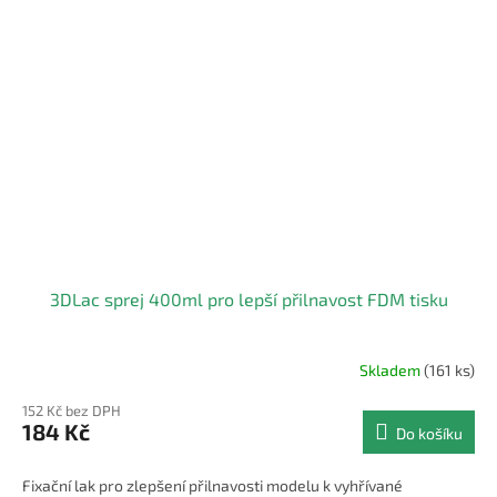
3DLac sprej 400ml pro lepší přilnavost FDM tisku
Skladem
(161 ks)
Průměrné
hodnocení
152 Kč bez DPH
produktu
184 Kč
Do košíku
je
4,0
z
Fixační lak pro zlepšení přilnavosti modelu k vyhřívané