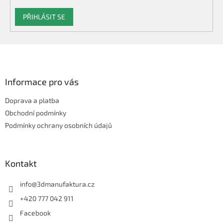
PŘIHLÁSIT SE
Z
á
p
a
Informace pro vás
t
Doprava a platba
í
Obchodní podmínky
Podmínky ochrany osobních údajů
Kontakt
info
@
3dmanufaktura.cz
+420 777 042 911
Facebook