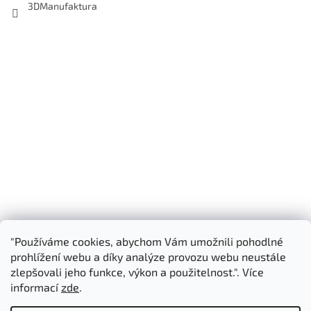
3DManufaktura
"Používáme cookies, abychom Vám umožnili pohodlné
Shoptet.cz
3D Manufaktura s.r.o.
prohlížení webu a díky analýze provozu webu neustále
zlepšovali jeho funkce, výkon a použitelnost.". Více
informací
zde
.