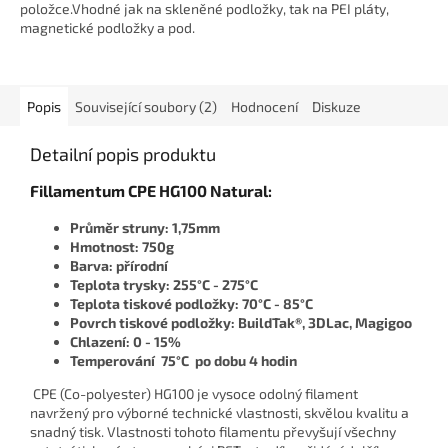
5
položce.Vhodné jak na skleněné podložky, tak na PEI pláty,
hvězdiček.
magnetické podložky a pod.
Popis
Související soubory (2)
Hodnocení
Diskuze
Detailní popis produktu
Fillamentum CPE HG100 Natural:
Průměr struny: 1,75mm
Hmotnost: 750g
Barva: přírodní
Teplota trysky: 255°C - 275°C
Teplota tiskové podložky: 70°C - 85°C
Povrch tiskové podložky: BuildTak®, 3DLac, Magigoo
Chlazení: 0 - 15%
Temperování 75°C po dobu 4 hodin
CPE (Co-polyester) HG100 je vysoce odolný filament
navržený pro výborné technické vlastnosti, skvělou kvalitu a
snadný tisk. Vlastnosti tohoto filamentu převyšují všechny