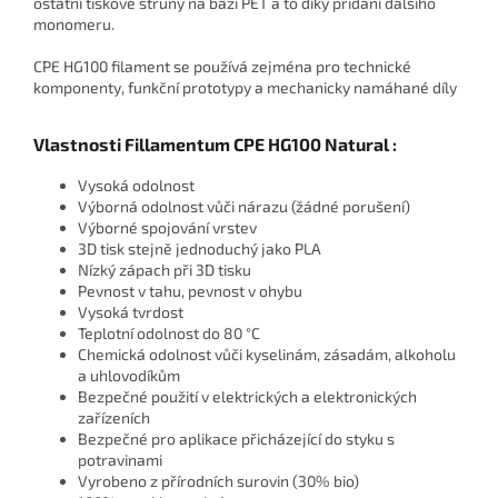
ostatní tiskové struny na bázi PET a to díky přidání dalšího
monomeru.
CPE HG100 filament se používá zejména pro technické
komponenty, funkční prototypy a mechanicky namáhané díly
Vlastnosti Fillamentum CPE HG100 Natural :
Vysoká odolnost
Výborná odolnost vůči nárazu (žádné porušení)
Výborné spojování vrstev
3D tisk stejně jednoduchý jako PLA
Nízký zápach při 3D tisku
Pevnost v tahu, pevnost v ohybu
Vysoká tvrdost
Teplotní odolnost do 80
°
C
Chemická odolnost vůči kyselinám, zásadám, alkoholu
a uhlovodíkům
Bezpečné použití v elektrických a elektronických
zařízeních
Bezpečné pro aplikace přicházející do styku s
potravinami
Vyrobeno z přírodních surovin (30% bio)