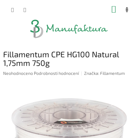
Přejít
NÁKUP
na
obsah
KOŠÍK
Fillamentum CPE HG100 Natural
1,75mm 750g
Průměrné
Neohodnoceno
Podrobnosti hodnocení
Značka:
Fillamentum
hodnocení
produktu
je
0,0
z
5
hvězdiček.