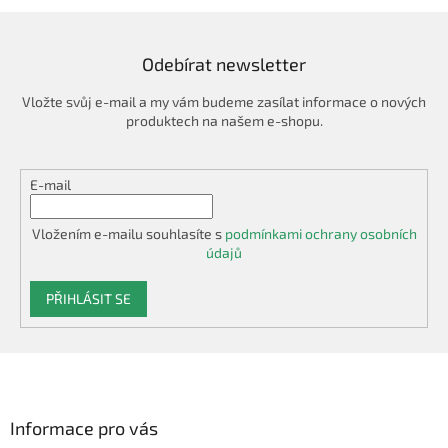
Odebírat newsletter
Vložte svůj e-mail a my vám budeme zasílat informace o nových
produktech na našem e-shopu.
E-mail
Vložením e-mailu souhlasíte s
podmínkami ochrany osobních
údajů
PŘIHLÁSIT SE
Z
á
p
a
Informace pro vás