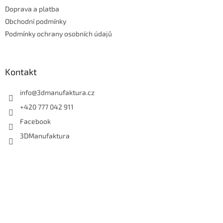
t
Doprava a platba
í
Obchodní podmínky
Podmínky ochrany osobních údajů
Kontakt
info
@
3dmanufaktura.cz
+420 777 042 911
Facebook
3DManufaktura