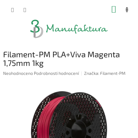
Přejít
NÁKUP
na
obsah
KOŠÍK
Filament-PM PLA+Viva Magenta
1,75mm 1kg
Průměrné
Neohodnoceno
Podrobnosti hodnocení
Značka:
Filament-PM
hodnocení
produktu
je
0,0
z
5
hvězdiček.