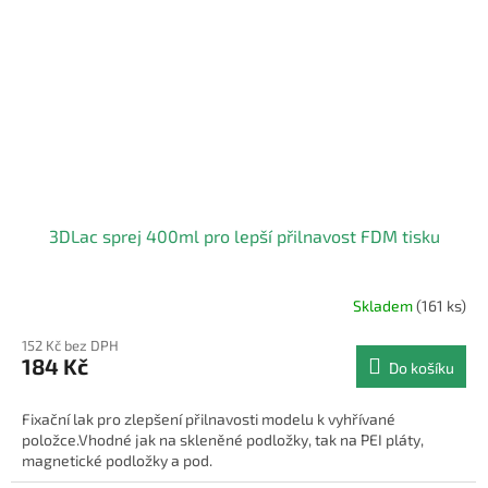
3DLac sprej 400ml pro lepší přilnavost FDM tisku
Skladem
(161 ks)
Průměrné
hodnocení
152 Kč bez DPH
produktu
184 Kč
Do košíku
je
4,0
z
Fixační lak pro zlepšení přilnavosti modelu k vyhřívané
5
položce.Vhodné jak na skleněné podložky, tak na PEI pláty,
hvězdiček.
magnetické podložky a pod.