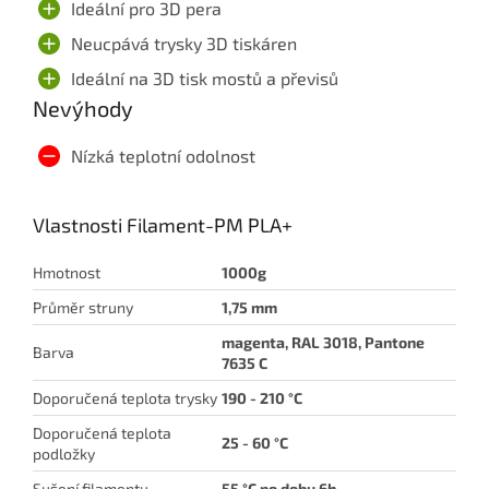
Ideální pro 3D pera
Neucpává trysky 3D tiskáren
Ideální na 3D tisk mostů a převisů
Nevýhody
Nízká teplotní odolnost
Vlastnosti Filament-PM PLA+
Hmotnost
1000g
Průměr struny
1,75 mm
magenta, RAL 3018, Pantone
Barva
7635 C
Doporučená teplota trysky
190
- 210 °C
Doporučená teplota
25 - 60 °C
podložky
Sušení filamentu
55 °C po dobu 6h