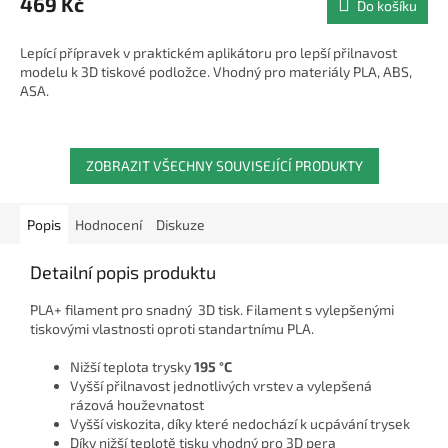
469 Kč
Do košíku
Lepící přípravek v praktickém aplikátoru pro lepší přilnavost
modelu k 3D tiskové podložce. Vhodný pro materiály PLA, ABS,
ASA.
ZOBRAZIT VŠECHNY SOUVISEJÍCÍ PRODUKTY
Popis
Hodnocení
Diskuze
Detailní popis produktu
PLA+ filament pro snadný 3D tisk. Filament s vylepšenými
tiskovými vlastnosti oproti standartnímu PLA.
Nižší teplota trysky
195 °C
Vyšší přilnavost jednotlivých vrstev a vylepšená
rázová houževnatost
Vyšší viskozita, díky které nedochází k ucpávání trysek
Díky nižší teplotě tisku vhodný pro 3D pera