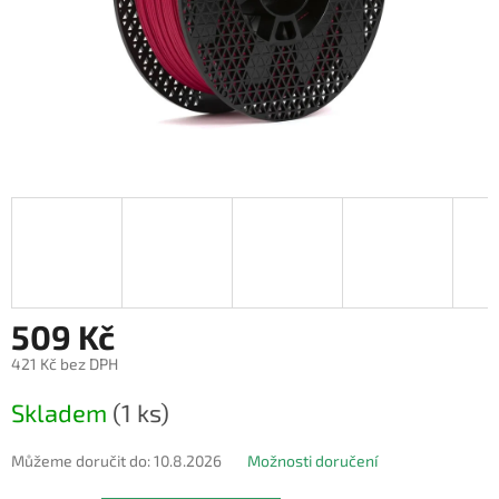
509 Kč
421 Kč bez DPH
Měrná
Skladem
(1 ks)
cena:
Můžeme doručit do:
10.8.2026
Možnosti doručení