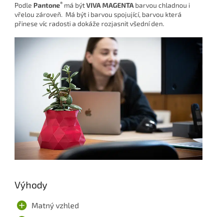
®
Podle
Pantone
má být
VIVA MAGENTA
barvou chladnou i
vřelou zároveň. Má být i barvou spojující, barvou která
přinese víc radosti a dokáže rozjasnit všední den.
Výhody
Matný vzhled