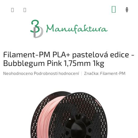
Přejít
NÁKUP
na
obsah
KOŠÍK
Filament-PM PLA+ pastelová edice -
Bubblegum Pink 1,75mm 1kg
Průměrné
Neohodnoceno
Podrobnosti hodnocení
Značka:
Filament-PM
hodnocení
produktu
je
0,0
z
5
hvězdiček.