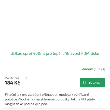
3DLac sprej 400ml pro lepší přilnavost FDM tisku
Skladem
(161 ks)
Průměrné
hodnocení
152 Kč bez DPH
produktu
184 Kč
Do košíku
je
4,0
z
Fixační lak pro zlepšení přilnavosti modelu k vyhřívané
5
položce.Vhodné jak na skleněné podložky, tak na PEI pláty,
hvězdiček.
magnetické podložky a pod.