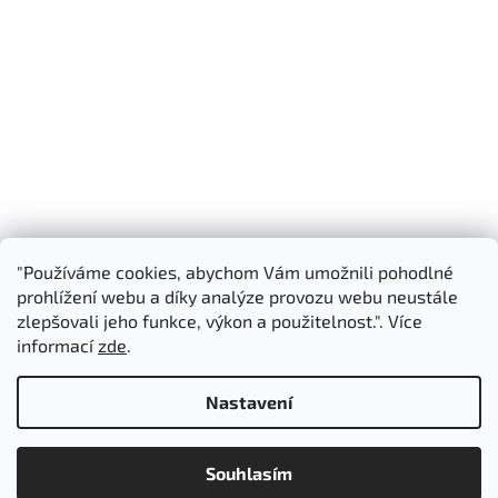
"Používáme cookies, abychom Vám umožnili pohodlné
Shoptet.cz
3D Manufaktura s.r.o.
prohlížení webu a díky analýze provozu webu neustále
zlepšovali jeho funkce, výkon a použitelnost.". Více
informací
zde
.
Vytvořil Shoptet
Nastavení
Copyright 2026
3D Manufaktura s.r.o.
. Všechna práva
Souhlasím
vyhrazena.
Upravit nastavení cookies