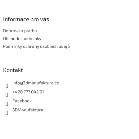
á
p
a
Informace pro vás
t
Doprava a platba
í
Obchodní podmínky
Podmínky ochrany osobních údajů
Kontakt
info
@
3dmanufaktura.cz
+420 777 042 911
Facebook
3DManufaktura