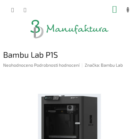
Přejít
NÁKUP
na
obsah
KOŠÍK
Bambu Lab P1S
Průměrné
Neohodnoceno
Podrobnosti hodnocení
Značka:
Bambu Lab
hodnocení
produktu
je
0,0
z
5
hvězdiček.