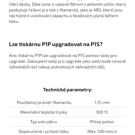
řídicí desky. Dále jsme ji vybavili filtrem s aktivním uhlím, který
poskytuje řešení pro tisk z filamentů, jako je ABS, které jsou
náchylné k uvolňování zápachu a škodlivých plynů během
tisku.
Lze tiskárnu P1P upgradovat na P1S?
Ano, tiskárnu P1P lze upgradovat na P1S pomocí sady pro
upgrade. Zakoupení sady pro upgrade jako sady bude cenově
výhodnější než nákup jednotlivých náhradních dílů.
Technické parametry:
Použitelný průměr filamentu
1,75 mm
Maximální teplota trysky
300 ºC
Typ extrudéru
Přímý pohon
Doporučená rychlost tisku
Max. 500 mm/s