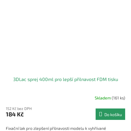
3DLac sprej 400ml pro lepší přilnavost FDM tisku
Skladem
(161 ks)
Průměrné
hodnocení
152 Kč bez DPH
produktu
184 Kč
Do košíku
je
4,0
z
Fixační lak pro zlepšení přilnavosti modelu k vyhřívané