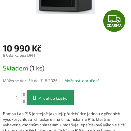
Z
ZDARMA
D
A
10 990 Kč
R
9 083 Kč bez DPH
Měrná
M
Skladem
(1 ks)
cena:
A
Můžeme doručit do:
11.8.2026
Možnosti doručení
Přidat do košíku
Bambu Lab P1S je stejně jako její předchůdce jednou z předních
vysokorychlostních tiskáren na trhu. Tiskárna P1S, která je
vybavena vhodným chlazením, umožňuje lepší tiskový výkon s širší
škálou pokročilých filamentů. Tiskárna P1S je navíc vybavena