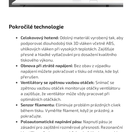
Pokročilé technologie
Celokovový hotend:
Odolný materiál vyrobený tak, aby
podporoval dlouhodobý tisk 3D vláken včetně ABS,
uhlíkových vláken při vysokých teplotách. Zajišťuje
přesné a hladké vytlačování pro dosažení kvalitního
tiskového výkonu.
Obnova při ztrátě napájení:
Bez obav z výpadku
napájení můžete pokračovat v tisku od místa, kde byl
přerušen.
Ventilátory se zpětnou vazbou otáček:
Snímač se
zpětnou vazbou otáček monitoruje otáčky ventilátoru
a zajišťuje, že ventilátor může vždy pracovat při
optimálních otáčkách.
Senzor filamentu:
Eliminuje problém prázdných cívek
během tisku. Vyměňte filament, když je prázdný, a
pokračujte.
Poloautomatické napínání pásu
: Napnutí pásu je
zásadní pro zajištění rozměrové přesnosti. Rezonanční