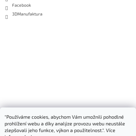
Facebook
3DManufaktura
"Používáme cookies, abychom Vám umožnili pohodlné
Shoptet.cz
3D Manufaktura s.r.o.
prohlížení webu a díky analýze provozu webu neustále
zlepšovali jeho funkce, výkon a použitelnost.". Více