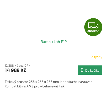
Z
ZDARMA
D
Bambu Lab P1P
A
R
2 týdny
M
12 388 Kč bez DPH
14 989 Kč
Do košíku
A
Tiskový prostor 256 x 256 x 256 mm Jednoduché nastavení
Kompatibilní s AMS pro vícebarevný tisk