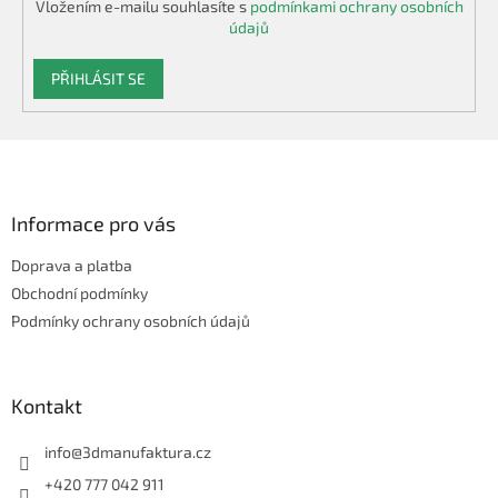
Vložením e-mailu souhlasíte s
podmínkami ochrany osobních
údajů
PŘIHLÁSIT SE
Z
á
p
a
Informace pro vás
t
Doprava a platba
í
Obchodní podmínky
Podmínky ochrany osobních údajů
Kontakt
info
@
3dmanufaktura.cz
+420 777 042 911