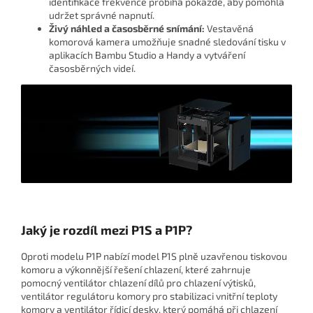
identifikace frekvence probíhá pokaždé, aby pomohla
udržet správné napnutí.
Živý náhled a časosběrné snímání:
Vestavěná
komorová kamera umožňuje snadné sledování tisku v
aplikacích Bambu Studio a Handy a vytváření
časosběrných videí.
Jaký je rozdíl mezi P1S a P1P?
Oproti modelu P1P nabízí model P1S plně uzavřenou tiskovou
komoru a výkonnější řešení chlazení, které zahrnuje
pomocný ventilátor chlazení dílů pro chlazení výtisků,
ventilátor regulátoru komory pro stabilizaci vnitřní teploty
komory a ventilátor řídicí desky, který pomáhá při chlazení