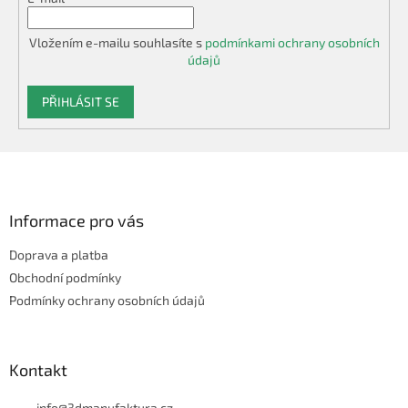
Vložením e-mailu souhlasíte s
podmínkami ochrany osobních
údajů
PŘIHLÁSIT SE
Z
á
p
a
Informace pro vás
t
Doprava a platba
í
Obchodní podmínky
Podmínky ochrany osobních údajů
Kontakt
info
@
3dmanufaktura.cz