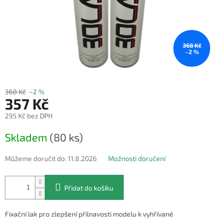
368 Kč
–2 %
368 Kč
–2 %
357 Kč
295 Kč bez DPH
Měrná
Skladem
(80 ks)
cena:
Můžeme doručit do:
11.8.2026
Možnosti doručení
Přidat do košíku
Fixační lak pro zlepšení přilnavosti modelu k vyhřívané