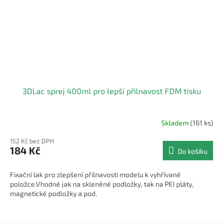
3DLac sprej 400ml pro lepší přilnavost FDM tisku
Skladem
(161 ks)
Průměrné
hodnocení
152 Kč bez DPH
produktu
184 Kč
Do košíku
je
4,0
z
Fixační lak pro zlepšení přilnavosti modelu k vyhřívané
5
položce.Vhodné jak na skleněné podložky, tak na PEI pláty,
hvězdiček.
magnetické podložky a pod.