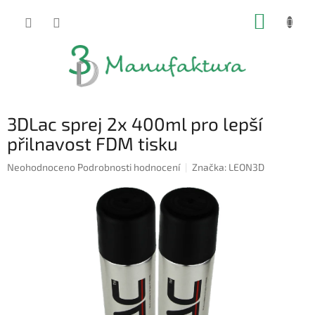
Přejít
NÁKUP
na
obsah
KOŠÍK
3DLac sprej 2x 400ml pro lepší
přilnavost FDM tisku
Průměrné
Neohodnoceno
Podrobnosti hodnocení
Značka:
LEON3D
hodnocení
produktu
je
0,0
z
5
hvězdiček.