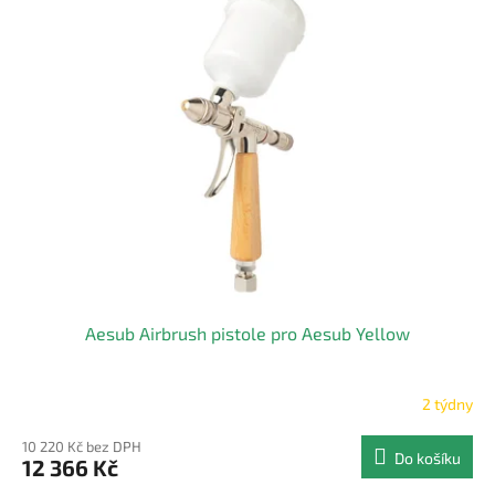
r
p
o
i
d
s
u
p
k
r
t
o
ů
d
u
k
t
ů
Aesub Airbrush pistole pro Aesub Yellow
2 týdny
10 220 Kč bez DPH
Do košíku
12 366 Kč