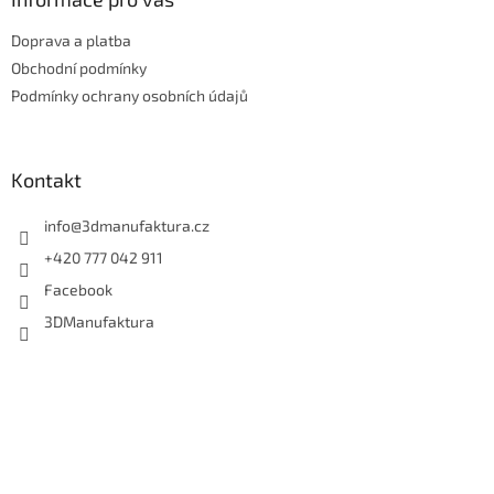
t
Doprava a platba
í
Obchodní podmínky
Podmínky ochrany osobních údajů
Kontakt
info
@
3dmanufaktura.cz
+420 777 042 911
Facebook
3DManufaktura