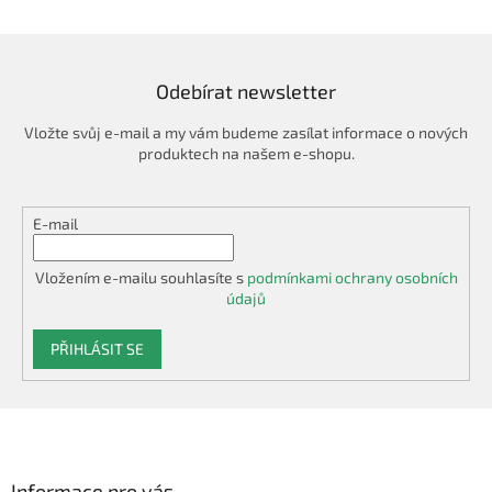
d
a
c
í
Odebírat newsletter
p
r
Vložte svůj e-mail a my vám budeme zasílat informace o nových
v
produktech na našem e-shopu.
k
y
v
E-mail
ý
p
i
Vložením e-mailu souhlasíte s
podmínkami ochrany osobních
s
údajů
u
PŘIHLÁSIT SE
Z
á
p
a
Informace pro vás