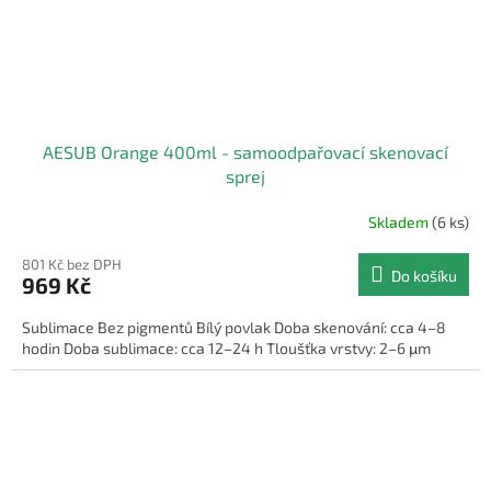
AESUB Orange 400ml - samoodpařovací skenovací
sprej
Skladem
(6 ks)
801 Kč bez DPH
Do košíku
969 Kč
Sublimace Bez pigmentů Bílý povlak Doba skenování: cca 4–8
hodin Doba sublimace: cca 12–24 h Tloušťka vrstvy: 2–6 μm