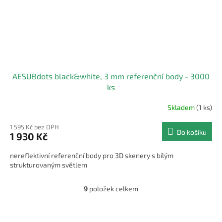
AESUBdots black&white, 3 mm referenční body - 3000
ks
Skladem
(1 ks)
1 595 Kč bez DPH
Do košíku
1 930 Kč
nereflektivní referenční body pro 3D skenery s bílým
strukturovaným světlem
9
položek celkem
O
v
l
á