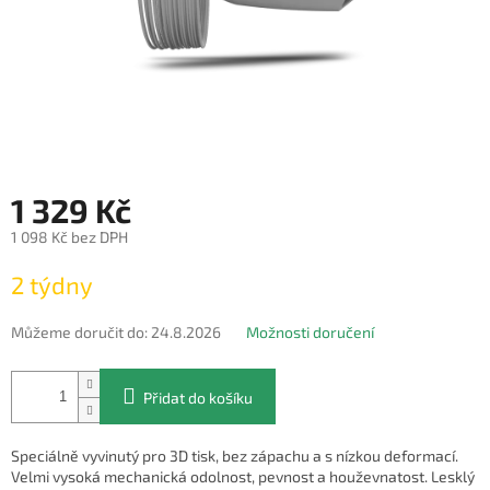
1 329 Kč
1 098 Kč bez DPH
Měrná
2 týdny
cena:
Můžeme doručit do:
24.8.2026
Možnosti doručení
Přidat do košíku
Speciálně vyvinutý pro 3D tisk, bez zápachu a s nízkou deformací.
Velmi vysoká mechanická odolnost, pevnost a houževnatost. Lesklý