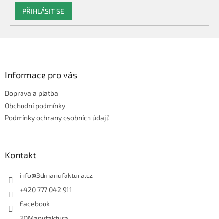
PŘIHLÁSIT SE
Z
á
p
a
Informace pro vás
t
Doprava a platba
í
Obchodní podmínky
Podmínky ochrany osobních údajů
Kontakt
info
@
3dmanufaktura.cz
+420 777 042 911
Facebook
3DManufaktura