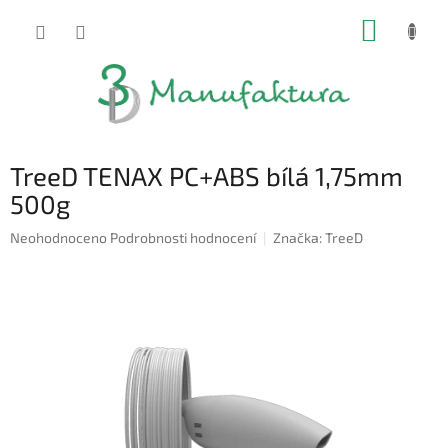
Přejít
NÁKUP
na
obsah
KOŠÍK
TreeD TENAX PC+ABS bílá 1,75mm
500g
Průměrné
Neohodnoceno
Podrobnosti hodnocení
Značka:
TreeD
hodnocení
produktu
je
0,0
z
5
hvězdiček.