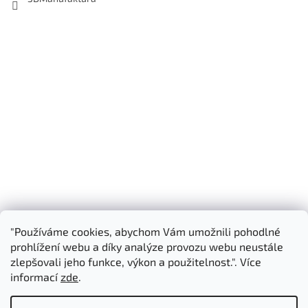
"Používáme cookies, abychom Vám umožnili pohodlné
Shoptet.cz
3D Manufaktura s.r.o.
prohlížení webu a díky analýze provozu webu neustále
zlepšovali jeho funkce, výkon a použitelnost.". Více
informací
zde
.
Vytvořil Shoptet