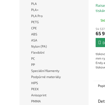
PLA
Raise
PLA+
tiská
extr
PLA Pro
Sk
PETG
CPE
54 537
65 
ABS
ASA
D
Nylon (PA)
Flexibilní
tisko
mm ry
PC
Endy 
PP
tisko
Speciální filamenty
Podpůrné materiály
HIPS
Popi
PEEK
Anisoprint
Det
PMMA