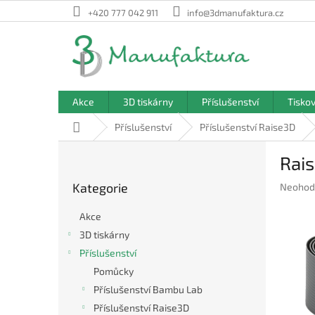
Přejít
+420 777 042 911
info@3dmanufaktura.cz
na
obsah
Akce
3D tiskárny
Příslušenství
Tisko
Domů
Příslušenství
Příslušenství Raise3D
P
Rais
o
Přeskočit
s
Kategorie
Průměr
Neohod
kategorie
t
hodnoc
r
produkt
Akce
a
je
3D tiskárny
n
0,0
Příslušenství
z
n
5
í
Pomůcky
hvězdič
p
Příslušenství Bambu Lab
a
Příslušenství Raise3D