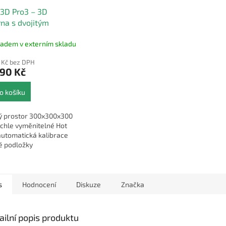
A
3D Pro3 – 3D
R
rna s dvojitým
M
udérem
A
ladem v externím skladu
 Kč bez DPH
990 Kč
o košíku
vý prostor 300x300x300
chle vyměnitelné Hot
automatická kalibrace
vé podložky
s
Hodnocení
Diskuze
Značka
ailní popis produktu