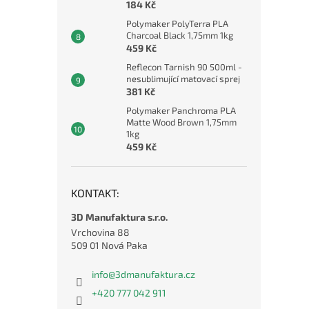
184 Kč
Polymaker PolyTerra PLA
Charcoal Black 1,75mm 1kg
459 Kč
Reflecon Tarnish 90 500ml -
nesublimující matovací sprej
381 Kč
Polymaker Panchroma PLA
Matte Wood Brown 1,75mm
1kg
459 Kč
KONTAKT:
3D Manufaktura s.r.o.
Vrchovina 88
509 01 Nová Paka
info
@
3dmanufaktura.cz
+420 777 042 911