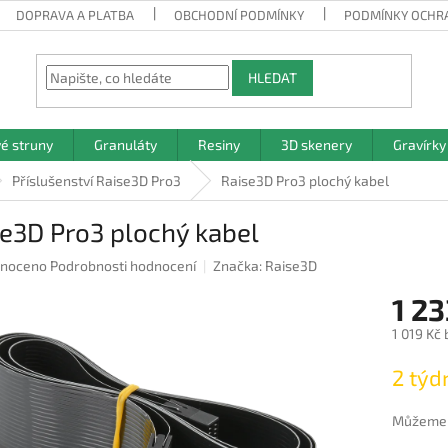
DOPRAVA A PLATBA
OBCHODNÍ PODMÍNKY
PODMÍNKY OCHR
HLEDAT
vé struny
Granuláty
Resiny
3D skenery
Gravírky
Příslušenství Raise3D Pro3
Raise3D Pro3 plochý kabel
e3D Pro3 plochý kabel
né
noceno
Podrobnosti hodnocení
Značka:
Raise3D
ení
1 23
u
1 019 Kč
Měrná
2 týd
cena:
ek.
Můžeme d