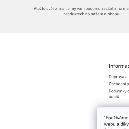
Vložte svůj e-mail a my vám budeme zasílat informa
produktech na našem e-shopu.
Z
á
p
a
t
Informac
í
Doprava a 
Obchodní 
Podmínky 
údajů
"Používáme 
webu a díky