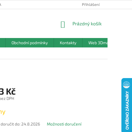
ANY OSOBNÍCH ÚDAJŮ
Přihlášení
NÁKUPNÍ
Prázdný košík
KOŠÍK
Obchodní podmínky
Kontakty
Web 3Dmanufaktura.c
3 Kč
 bez DPH
ny
oručit do:
24.8.2026
Možnosti doručení