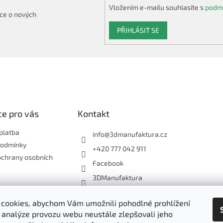
Vložením e-mailu souhlasíte s
podmí
ce o nových
PŘIHLÁSIT SE
e pro vás
Kontakt
platba
info
@
3dmanufaktura.cz
podmínky
+420 777 042 911
ochrany osobních
Facebook
3DManufaktura
cookies, abychom Vám umožnili pohodlné prohlížení
Shoptet.cz
3D Manufaktura s.r.o.
 analýze provozu webu neustále zlepšovali jeho