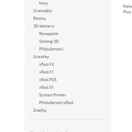
kovy
Rais
Granuláty
Plus
Resiny
3D skenery
Revopoint
Shining 3D
Příslušenství
Gravírky
xTool F2
xTool F1
xTool P2S
xTool S1
Screen Printer
Příslušenství xTool
Značky