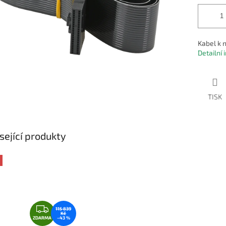
Kabel k 
Detailní
TISK
sející produkty
Z
115 839
Kč
D
ZDARMA
–43 %