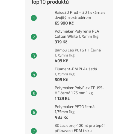
Top 10 produktů
Raise3D Pro3 – 3D tiskárna s
dvojitým extrudérem
65 990 Kč
Polymaker PolyTerra PLA
Cotton White 1,75mm 1kg
379 Kč
Bambu Lab PETG HF Černá
1,75mm 1kg
499 Kč
Filament-PM PLA+ šedá
1,75mm 1kg
509 Kč
Polymaker PolyFlex TPU95-
HF černá 1,75 mm 1 kg
1 129 Kč
Polymaker PETG černá
1,75mm 1kg
483 Kč
3DLac sprej 400ml pro lepší
přilnavost FDM tisku