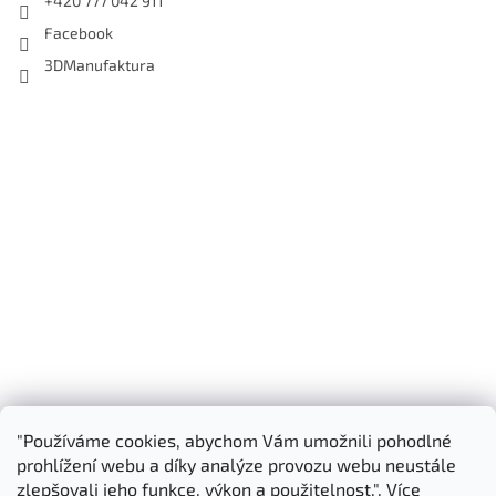
+420 777 042 911
Facebook
3DManufaktura
"Používáme cookies, abychom Vám umožnili pohodlné
Shoptet.cz
3D Manufaktura s.r.o.
prohlížení webu a díky analýze provozu webu neustále
zlepšovali jeho funkce, výkon a použitelnost.". Více