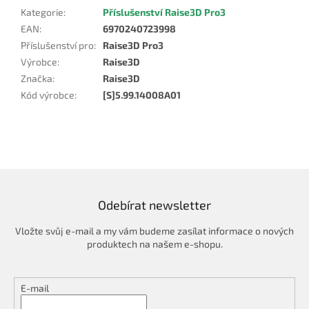
Kategorie
:
Příslušenství Raise3D Pro3
EAN
:
6970240723998
Příslušenství pro
:
Raise3D Pro3
Výrobce
:
Raise3D
Značka
:
Raise3D
Kód výrobce
:
[S]5.99.14008A01
Odebírat newsletter
Vložte svůj e-mail a my vám budeme zasílat informace o nových
produktech na našem e-shopu.
E-mail