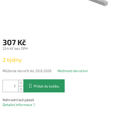
307 Kč
254 Kč bez DPH
Měrná
2 týdny
cena:
Můžeme doručit do:
20.8.2026
Možnosti doručení
Přidat do košíku
Náhradní led pásek
Detailní informace