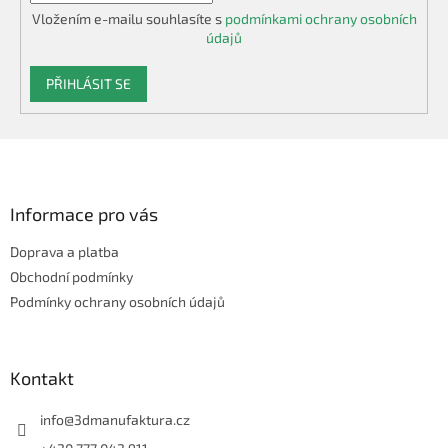
Vložením e-mailu souhlasíte s
podmínkami ochrany osobních
údajů
PŘIHLÁSIT SE
Z
á
p
a
Informace pro vás
t
Doprava a platba
í
Obchodní podmínky
Podmínky ochrany osobních údajů
Kontakt
info
@
3dmanufaktura.cz