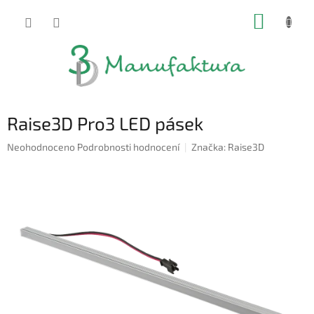
Přejít
NÁKUP
na
obsah
KOŠÍK
Raise3D Pro3 LED pásek
Průměrné
Neohodnoceno
Podrobnosti hodnocení
Značka:
Raise3D
hodnocení
produktu
je
0,0
z
5
hvězdiček.