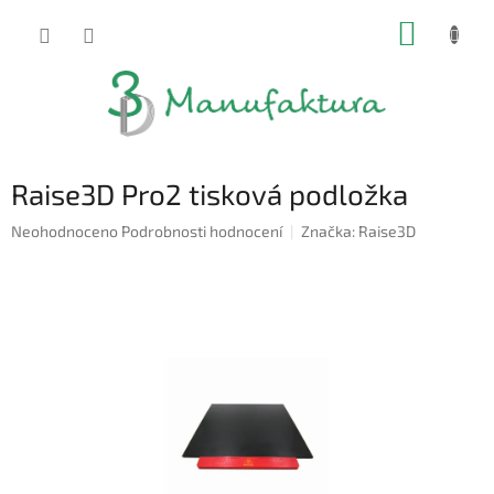
Přejít
NÁKUP
na
obsah
KOŠÍK
Raise3D Pro2 tisková podložka
Průměrné
Neohodnoceno
Podrobnosti hodnocení
Značka:
Raise3D
hodnocení
produktu
je
0,0
z
5
hvězdiček.