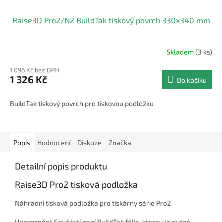
Raise3D Pro2/N2 BuildTak tiskový povrch 330x340 mm
Skladem
(3 ks)
1 096 Kč bez DPH
1 326 Kč
Do košíku
BuildTak tiskový povrch pro tiskovou podložku
Popis
Hodnocení
Diskuze
Značka
Detailní popis produktu
Raise3D Pro2 tisková podložka
Náhradní tisková podložka pro tiskárny série Pro2
Upozornění: Součástí není BuildTak fólie, kterou je nutné