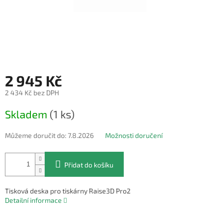
2 945 Kč
2 434 Kč bez DPH
Měrná
Skladem
(1 ks)
cena:
Můžeme doručit do:
7.8.2026
Možnosti doručení
Přidat do košíku
Tisková deska pro tiskárny Raise3D Pro2
Detailní informace