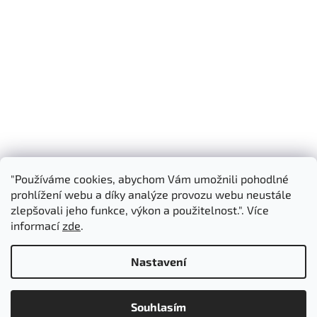
"Používáme cookies, abychom Vám umožnili pohodlné
Shoptet.cz
3D Manufaktura s.r.o.
prohlížení webu a díky analýze provozu webu neustále
zlepšovali jeho funkce, výkon a použitelnost.". Více
informací
zde
.
Vytvořil Shoptet
Nastavení
Copyright 2026
3D Manufaktura s.r.o.
. Všechna práva
Souhlasím
vyhrazena.
Upravit nastavení cookies