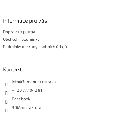
Z
á
p
a
Informace pro vás
t
Doprava a platba
í
Obchodní podmínky
Podmínky ochrany osobních údajů
Kontakt
info
@
3dmanufaktura.cz
+420 777 042 911
Facebook
3DManufaktura