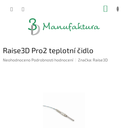
Přejít
NÁKUP
na
obsah
KOŠÍK
Raise3D Pro2 teplotní čidlo
Průměrné
Neohodnoceno
Podrobnosti hodnocení
Značka:
Raise3D
hodnocení
produktu
je
0,0
z
5
hvězdiček.