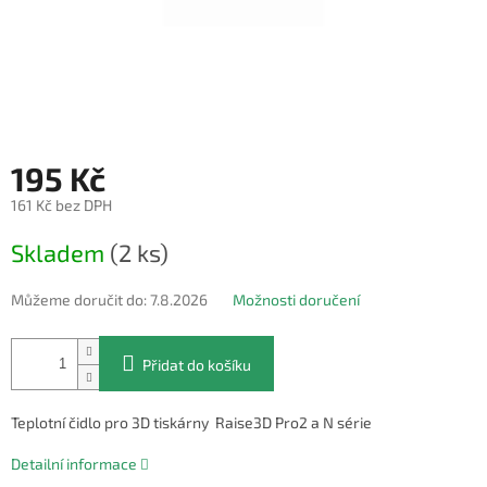
195 Kč
161 Kč bez DPH
Měrná
Skladem
(2 ks)
cena:
Můžeme doručit do:
7.8.2026
Možnosti doručení
Přidat do košíku
Teplotní čidlo pro 3D tiskárny Raise3D Pro2 a N série
Detailní informace