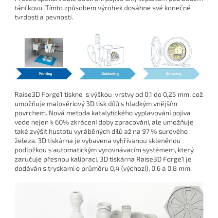
tání kovu. Tímto způsobem výrobek dosáhne své konečné
tvrdosti a pevnosti.
Raise3D Forge1 tiskne s výškou vrstvy od 0,1 do 0,25 mm, což
umožňuje malosériový 3D tisk dílů s hladkým vnějším
povrchem. Nová metoda katalytického vyplavování pojiva
vede nejen k 60% zkrácení doby zpracování, ale umožňuje
také zvýšit hustotu vyráběných dílů až na 97 % surového
železa. 3D tiskárna je vybavena vyhřívanou skleněnou
podložkou s automatickým vyrovnávacím systémem, který
zaručuje přesnou kalibraci. 3D tiskárna Raise3D Forge1 je
dodáván s tryskami o průměru 0,4 (výchozí), 0,6 a 0,8 mm.