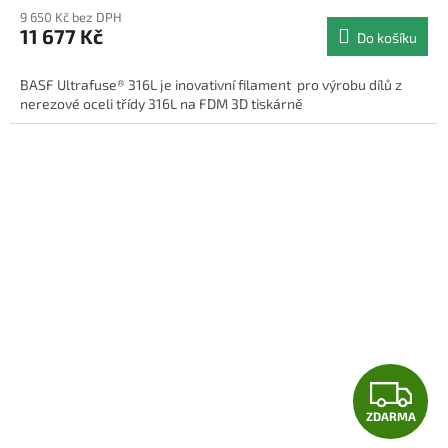
M
9 650 Kč bez DPH
11 677 Kč
Do košíku
A
BASF Ultrafuse® 316L je inovativní filament pro výrobu dílů z
nerezové oceli třídy 316L na FDM 3D tiskárně
Z
ZDARMA
D