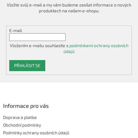
Vložte svůj e-mail a my vám budeme zasílat informace o nových
produktech na našem e-shopu.
E-mail
Vložením e-mailu souhlasíte s
podmínkami ochrany osobních
údajů
PŘIHLÁSIT SE
Z
á
p
a
Informace pro vás
t
Doprava a platba
í
Obchodní podmínky
Podmínky ochrany osobních údajů