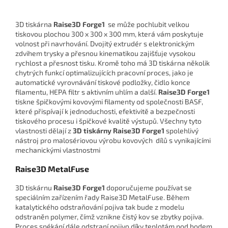
3D tiskárna
Raise3D Forge1
se může pochlubit velkou
tiskovou plochou 300 x 300 x 300 mm, která vám poskytuje
volnost při navrhování. Dvojitý extrudér s elektronickým
zdvihem trysky a přesnou kinematikou zajišťuje vysokou
rychlost a přesnost tisku. Kromě toho má 3D tiskárna několik
chytrých funkcí optimalizujících pracovní proces, jako je
automatické vyrovnávání tiskové podložky, čidlo konce
filamentu, HEPA filtr s aktivním uhlím a další.
Raise3D Forge1
tiskne špičkovými kovovými filamenty od společnosti BASF,
které přispívají k jednoduchosti, efektivitě a bezpečnosti
tiskového procesu i špičkové kvalitě výstupů. Všechny tyto
vlastnosti dělají z
3D tiskárny Raise3D Forge1
spolehlivý
nástroj pro malosériovou výrobu kovových dílů s vynikajícími
mechanickými vlastnostmi
Raise3D MetalFuse
3D tiskárnu
Raise3D Forge1
doporučujeme používat se
speciálním zařízením řady Raise3D MetalFuse. Během
katalytického odstraňování pojiva tak bude z modelu
odstraněn polymer, čímž vznikne čistý kov se zbytky pojiva.
Proces spékání dále odstraní pojivo díky teplotám pod bodem