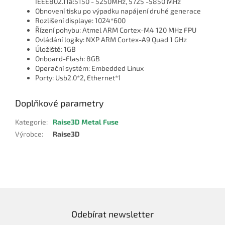
IEEE802.11a:5150 - 5250MHz, 5725 -5850 MHz
Obnovení tisku po výpadku napájení druhé generace
Rozlišení displaye: 1024*600
Řízení pohybu: Atmel ARM Cortex-M4 120 MHz FPU
Ovládání logiky: NXP ARM Cortex-A9 Quad 1 GHz
Úložiště: 1GB
Onboard-Flash: 8GB
Operační systém: Embedded Linux
Porty: Usb2.0*2, Ethernet*1
Doplňkové parametry
Kategorie
:
Raise3D Metal Fuse
Výrobce
:
Raise3D
Odebírat newsletter