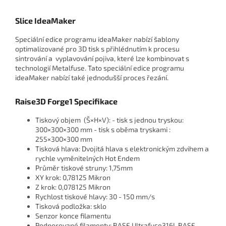
Slice IdeaMaker
Speciální edice programu ideaMaker nabízí šablony
optimalizované pro 3D tisk s přihlédnutím k procesu
sintrování a vyplavování pojiva, které lze kombinovat s
technologií Metalfuse. Tato speciální edice programu
ideaMaker nabízí také jednodušší proces řezání.
Raise3D Forge1 Specifikace
Tiskový objem (Š×H×V): - tisk s jednou tryskou:
300×300×300 mm - tisk s oběma tryskami :
255×300×300 mm
Tisková hlava: Dvojitá hlava s elektronickým zdvihem a
rychle vyměnitelných Hot Endem
Průměr tiskové struny: 1,75mm
XY krok: 0,78125 Mikron
Z krok: 0,078125 Mikron
Rychlost tiskové hlavy: 30 - 150 mm/s
Tisková podložka: sklo
Senzor konce filamentu
Podporované filamenty: BASF Ultrafuse316l, BASF