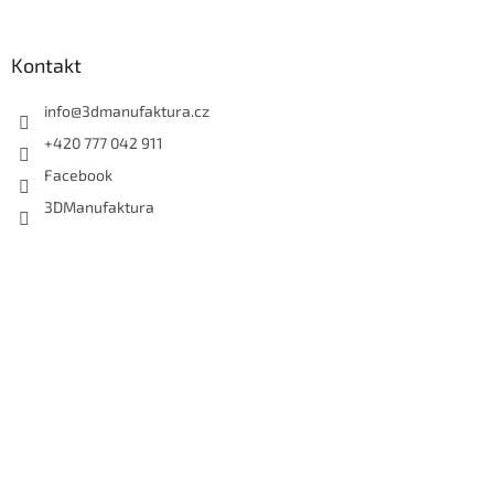
Kontakt
info
@
3dmanufaktura.cz
+420 777 042 911
Facebook
3DManufaktura