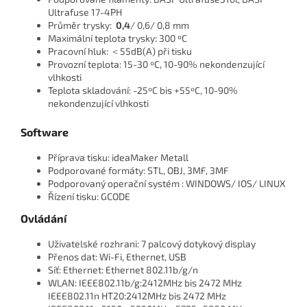
Ultrafuse 17-4PH
Průměr trysky:
0,4
/ 0,6/ 0,8 mm
Maximální teplota trysky: 300 ºC
Pracovní hluk: ＜55dB(A) při tisku
Provozní teplota: 15-30 ºC, 10-90% nekondenzující
vlhkosti
Teplota skladování: -25ºC bis +55ºC, 10-90%
nekondenzující vlhkosti
Software
Příprava tisku: ideaMaker Metall
Podporované formáty: STL, OBJ, 3MF, 3MF
Podporovaný operační systém : WINDOWS/ IOS/ LINUX
Řízení tisku: GCODE
Ovládání
Uživatelské rozhrani: 7 palcový dotykový display
Přenos dat: Wi-Fi, Ethernet, USB
Síť: Ethernet: Ethernet 802.11b/g/n
WLAN: IEEE802.11b/g:2412MHz bis 2472 MHz
IEEE802.11n HT20:2412MHz bis 2472 MHz