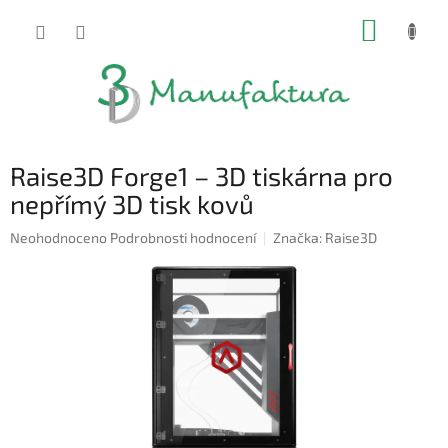
Přejít
NÁKUP
na
obsah
KOŠÍK
Raise3D Forge1 – 3D tiskárna pro
nepřímý 3D tisk kovů
Průměrné
Neohodnoceno
Podrobnosti hodnocení
Značka:
Raise3D
hodnocení
produktu
je
0,0
z
5
hvězdiček.