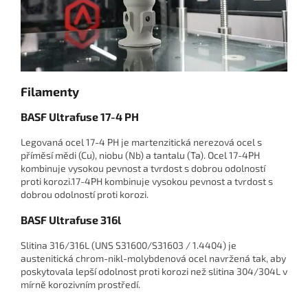
Filamenty
BASF Ultrafuse 17-4 PH
Legovaná ocel 17-4 PH je martenzitická nerezová ocel s
příměsí mědi (Cu), niobu (Nb) a tantalu (Ta). Ocel 17-4PH
kombinuje vysokou pevnost a tvrdost s dobrou odolností
proti korozi.17-4PH kombinuje vysokou pevnost a tvrdost s
dobrou odolností proti korozi.
BASF Ultrafuse 316l
Slitina 316/316L (UNS S31600/S31603 / 1.4404) je
austenitická chrom-nikl-molybdenová ocel navržená tak, aby
poskytovala lepší odolnost proti korozi než slitina 304/304L v
mírně korozivním prostředí.