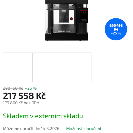
290 158
Kč
–25 %
290 158 Kč
–25 %
217 558 Kč
179 800 Kč bez DPH
Měrná
Skladem v externím skladu
cena:
Můžeme doručit do:
14.8.2026
Možnosti doručení