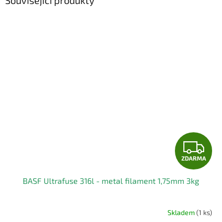
Související produkty
Z
ZDARMA
D
BASF Ultrafuse 316l - metal filament 1,75mm 3kg
A
R
Skladem
(1 ks)