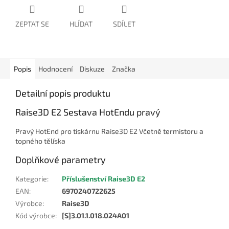
ZEPTAT SE
HLÍDAT
SDÍLET
Popis
Hodnocení
Diskuze
Značka
Detailní popis produktu
Raise3D E2 Sestava HotEndu pravý
Pravý HotEnd pro tiskárnu Raise3D E2 Včetně termistoru a
topného tělíska
Doplňkové parametry
Kategorie
:
Příslušenství Raise3D E2
EAN
:
6970240722625
Výrobce
:
Raise3D
Kód výrobce
:
[S]3.01.1.018.024A01