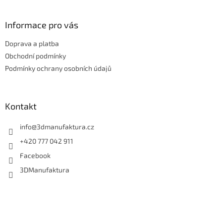
á
p
a
Informace pro vás
t
Doprava a platba
í
Obchodní podmínky
Podmínky ochrany osobních údajů
Kontakt
info
@
3dmanufaktura.cz
+420 777 042 911
Facebook
3DManufaktura