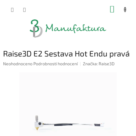
Přejít
NÁKUP
na
obsah
KOŠÍK
Raise3D E2 Sestava Hot Endu pravá
Průměrné
Neohodnoceno
Podrobnosti hodnocení
Značka:
Raise3D
hodnocení
produktu
je
0,0
z
5
hvězdiček.