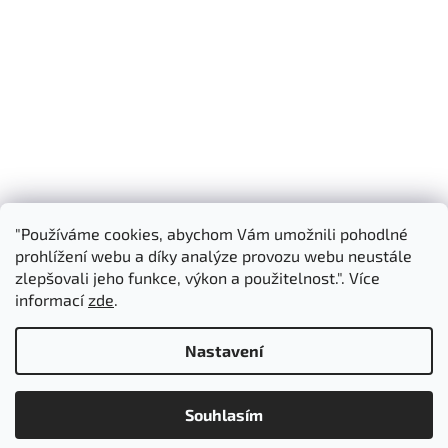
"Používáme cookies, abychom Vám umožnili pohodlné
Shoptet.cz
3D Manufaktura s.r.o.
prohlížení webu a díky analýze provozu webu neustále
zlepšovali jeho funkce, výkon a použitelnost.". Více
informací
zde
.
Vytvořil Shoptet
Nastavení
Copyright 2026
3D Manufaktura s.r.o.
. Všechna práva
Souhlasím
vyhrazena.
Upravit nastavení cookies