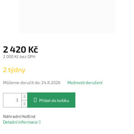
2 420 Kč
2 000 Kč bez DPH
Měrná
2 týdny
cena:
Můžeme doručit do:
24.8.2026
Možnosti doručení
Přidat do košíku
Náhradní HotEnd
Detailní informace