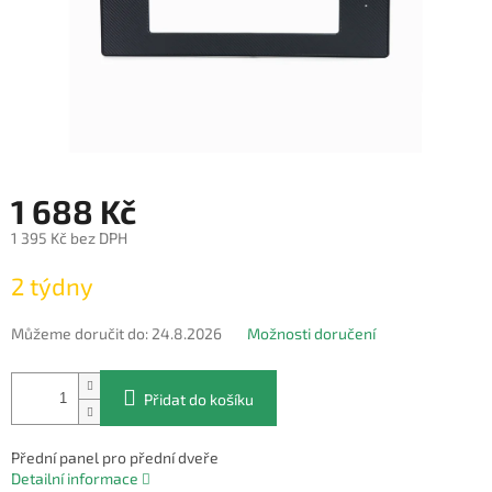
1 688 Kč
1 395 Kč bez DPH
Měrná
2 týdny
cena:
Můžeme doručit do:
24.8.2026
Možnosti doručení
Přidat do košíku
Přední panel pro přední dveře
Detailní informace