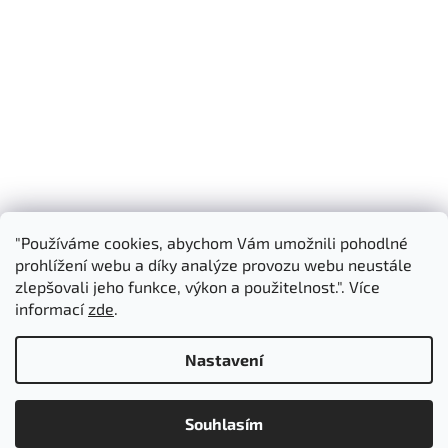
"Používáme cookies, abychom Vám umožnili pohodlné
Shoptet.cz
3D Manufaktura s.r.o.
prohlížení webu a díky analýze provozu webu neustále
zlepšovali jeho funkce, výkon a použitelnost.". Více
informací
zde
.
Vytvořil Shoptet
Nastavení
Copyright 2026
3D Manufaktura s.r.o.
. Všechna práva
Souhlasím
vyhrazena.
Upravit nastavení cookies