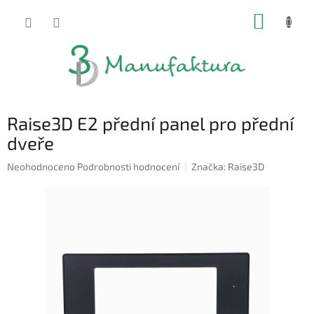
Přejít
NÁKUP
na
obsah
KOŠÍK
Raise3D E2 přední panel pro přední
dveře
Průměrné
Neohodnoceno
Podrobnosti hodnocení
Značka:
Raise3D
hodnocení
produktu
je
0,0
z
5
hvězdiček.