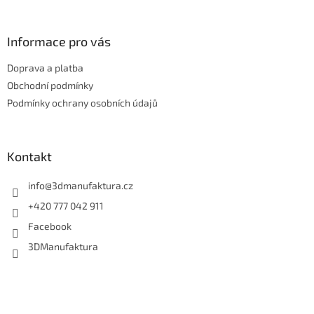
á
p
a
Informace pro vás
t
Doprava a platba
í
Obchodní podmínky
Podmínky ochrany osobních údajů
Kontakt
info
@
3dmanufaktura.cz
+420 777 042 911
Facebook
3DManufaktura