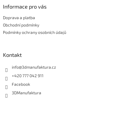
a
Informace pro vás
t
Doprava a platba
í
Obchodní podmínky
Podmínky ochrany osobních údajů
Kontakt
info
@
3dmanufaktura.cz
+420 777 042 911
Facebook
3DManufaktura