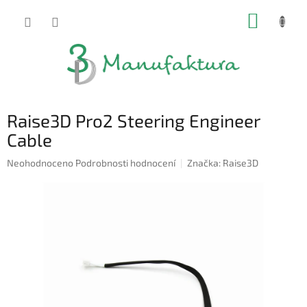
Přejít
NÁKUP
na
obsah
KOŠÍK
Raise3D Pro2 Steering Engineer
Cable
Průměrné
Neohodnoceno
Podrobnosti hodnocení
Značka:
Raise3D
hodnocení
produktu
je
0,0
z
5
hvězdiček.