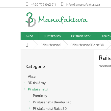
Přejít
+420 777 042 911
info@3dmanufaktura.cz
na
obsah
Akce
3D tiskárny
Příslušenství
Tisko
Domů
Příslušenství
Příslušenství Raise3D
P
Rais
o
Přeskočit
s
Kategorie
Průměr
Neohod
kategorie
t
hodnoc
r
produkt
Akce
a
je
3D tiskárny
n
0,0
Příslušenství
z
n
5
í
Pomůcky
hvězdič
p
Příslušenství Bambu Lab
a
Příslušenství Raise3D