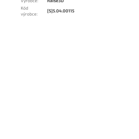
Výrobce
:
Raise3D
Kód
[S]5.04.00115
výrobce
: