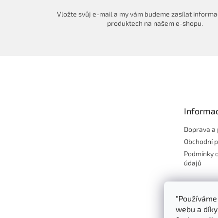
Vložte svůj e-mail a my vám budeme zasílat informa
produktech na našem e-shopu.
Z
á
p
a
t
Informac
í
Doprava a 
Obchodní 
Podmínky 
údajů
"Používáme 
webu a díky