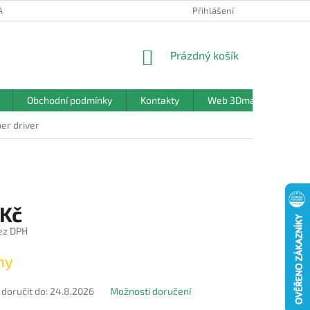
ANY OSOBNÍCH ÚDAJŮ
Přihlášení
NÁKUPNÍ
Prázdný košík
KOŠÍK
Obchodní podmínky
Kontakty
Web 3Dmanufaktura.c
er driver
 Kč
ez DPH
ny
oručit do:
24.8.2026
Možnosti doručení