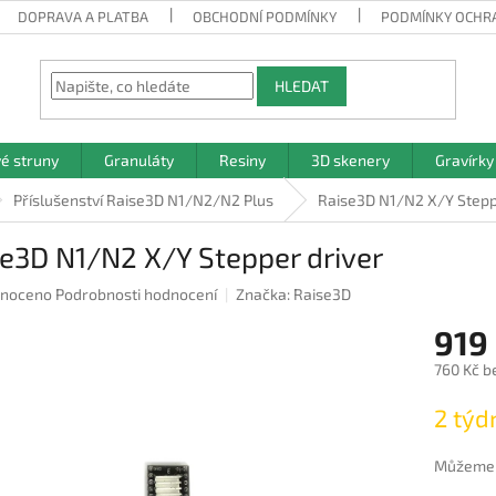
DOPRAVA A PLATBA
OBCHODNÍ PODMÍNKY
PODMÍNKY OCHR
HLEDAT
vé struny
Granuláty
Resiny
3D skenery
Gravírky
Příslušenství Raise3D N1/N2/N2 Plus
Raise3D N1/N2 X/Y Stepp
e3D N1/N2 X/Y Stepper driver
né
noceno
Podrobnosti hodnocení
Značka:
Raise3D
ení
919
u
760 Kč b
Měrná
2 týd
cena:
ek.
Můžeme d