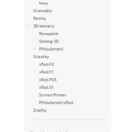
kovy
Granuláty
Resiny
3D skenery
Revopoint
Shining 3D
Příslušenství
Gravírky
xTool F2
xTool F1
xTool P2S
xTool S1
Screen Printer
Příslušenství xTool
Značky