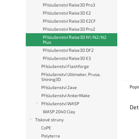
n
Příslušenství Raise3D Pro3
e
Příslušenství Raise3D E2
l
Příslušenství Raise3D E2CF
Příslušenství Raise3D Pro2
Příslušenství Raise3D N1/N2/N2
Plus
Příslušenství Raise3D DF2
Příslušenství Raise3D E3
Příslušenství Flashforge
Příslušenství Ultimaker, Prusa,
Shining3D
Popi
Příslušenství Zaxe
Příslušenství AnkerMake
Příslušenství WASP
Det
WASP 2040 Clay
Tiskové struny
CoPE
Polyterra