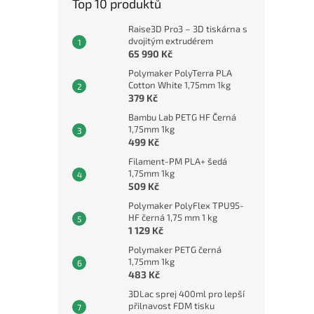
Top 10 produktů
Raise3D Pro3 – 3D tiskárna s
dvojitým extrudérem
65 990 Kč
Polymaker PolyTerra PLA
Cotton White 1,75mm 1kg
379 Kč
Bambu Lab PETG HF Černá
1,75mm 1kg
499 Kč
Filament-PM PLA+ šedá
1,75mm 1kg
509 Kč
Polymaker PolyFlex TPU95-
HF černá 1,75 mm 1 kg
1 129 Kč
Polymaker PETG černá
1,75mm 1kg
483 Kč
3DLac sprej 400ml pro lepší
přilnavost FDM tisku