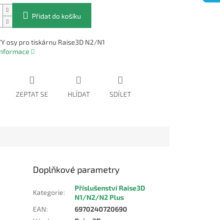
Přidat do košíku
/Y osy pro tiskárnu Raise3D N2/N1
 informace
ZEPTAT SE
HLÍDAT
SDÍLET
Doplňkové parametry
Příslušenství Raise3D
Kategorie
:
N1/N2/N2 Plus
EAN
:
6970240720690