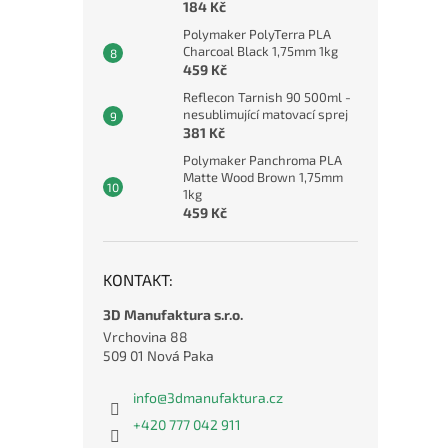
184 Kč
Polymaker PolyTerra PLA
Charcoal Black 1,75mm 1kg
459 Kč
Reflecon Tarnish 90 500ml -
nesublimující matovací sprej
381 Kč
Polymaker Panchroma PLA
Matte Wood Brown 1,75mm
1kg
459 Kč
KONTAKT:
3D Manufaktura s.r.o.
Vrchovina 88
509 01 Nová Paka
info
@
3dmanufaktura.cz
+420 777 042 911