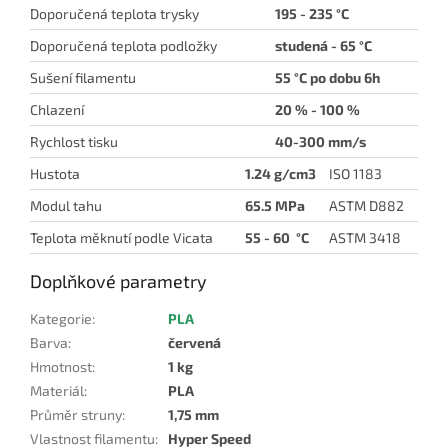
Doporučená teplota trysky
195 - 235 °C
Doporučená teplota podložky
studená
- 65 °C
Sušení filamentu
55 °C po dobu 6h
Chlazení
20 % - 100 %
Rychlost tisku
40-300 mm/s
Hustota
1.24 g/cm3
ISO 1183
Modul tahu
65.5 MPa
ASTM D882
Teplota měknutí podle Vicata
55 - 60 °C
ASTM 3418
Doplňkové parametry
Kategorie
:
PLA
Barva
:
červená
Hmotnost
:
1 kg
Materiál
:
PLA
Průměr struny
:
1,75 mm
Vlastnost filamentu
:
Hyper Speed