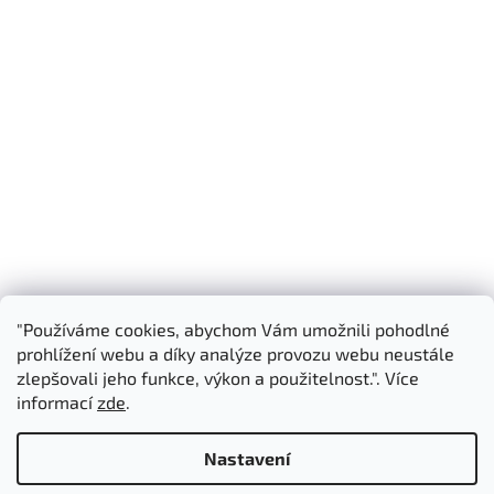
"Používáme cookies, abychom Vám umožnili pohodlné
Shoptet.cz
3D Manufaktura s.r.o.
prohlížení webu a díky analýze provozu webu neustále
zlepšovali jeho funkce, výkon a použitelnost.". Více
informací
zde
.
Vytvořil Shoptet
Nastavení