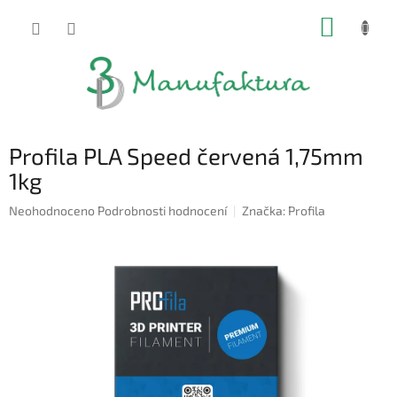
Přejít
NÁKUP
na
obsah
KOŠÍK
Profila PLA Speed červená 1,75mm
1kg
Průměrné
Neohodnoceno
Podrobnosti hodnocení
Značka:
Profila
hodnocení
produktu
je
0,0
z
5
hvězdiček.