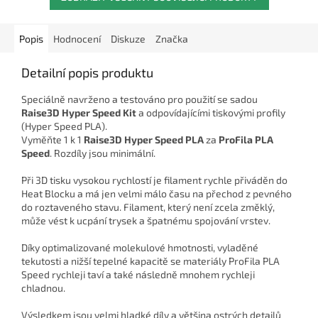
Popis
Hodnocení
Diskuze
Značka
Detailní popis produktu
Speciálně navrženo a testováno pro použití se sadou
Raise3D Hyper Speed Kit
a odpovídajícími tiskovými profily
(Hyper Speed PLA).
Vyměňte 1 k 1
Raise3D Hyper Speed PLA
za
ProFila PLA
Speed
. Rozdíly jsou minimální.
Při 3D tisku vysokou rychlostí je filament rychle přiváděn do
Heat Blocku a má jen velmi málo času na přechod z pevného
do roztaveného stavu. Filament, který není zcela změklý,
může vést k ucpání trysek a špatnému spojování vrstev.
Díky optimalizované molekulové hmotnosti, vyladěné
tekutosti a nižší tepelné kapacitě se materiály ProFila PLA
Speed rychleji taví a také následně mnohem rychleji
chladnou.
Výsledkem jsou velmi hladké díly a většina ostrých detailů