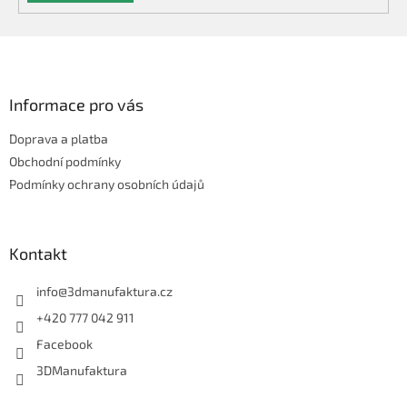
Z
á
p
a
Informace pro vás
t
Doprava a platba
í
Obchodní podmínky
Podmínky ochrany osobních údajů
Kontakt
info
@
3dmanufaktura.cz
+420 777 042 911
Facebook
3DManufaktura