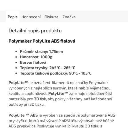
Popis
Hodnocení
Diskuze
Značka
Detailní popis produktu
Polymaker PolyLite ABS fialová
Průměr struny: 1,75mm
Hmotnost: 1000g
Barva: fialová
Teplota trysky: 245°C - 265 °C
Teplota tiskové podložky: 90°C - 105°C
PolyLite™
je označení filamentů od značky Polymaker
vyrobených z nejlepších surovin, které nabízí výjimečnou
kvalitu a spolehlivost.
PolyLite™
zahrnuje nejoblíbenější
materiály pro 3D tisk, aby pokryl všechny vaš každodenní
potřeby při 3D tisku.
PolyLite ™ ABS
je vyroben ze speciální polymerované ABS
pryskyřice, která má výrazně nižší těkavý obsah než běžné
ABS pryskyřice.
Poskytuje vynikající kvalitu 3D tisku s