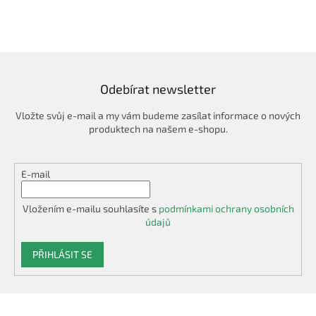
Odebírat newsletter
Vložte svůj e-mail a my vám budeme zasílat informace o nových
produktech na našem e-shopu.
E-mail
Vložením e-mailu souhlasíte s
podmínkami ochrany osobních
údajů
PŘIHLÁSIT SE
Z
á