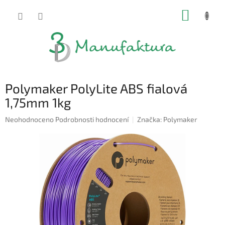
Přejít
NÁKUP
na
obsah
KOŠÍK
Polymaker PolyLite ABS fialová
1,75mm 1kg
Průměrné
Neohodnoceno
Podrobnosti hodnocení
Značka:
Polymaker
hodnocení
produktu
je
0,0
z
5
hvězdiček.