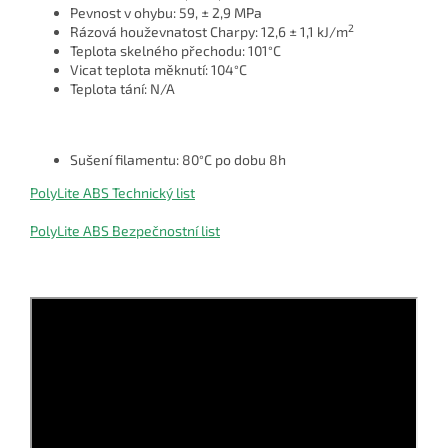
Pevnost v ohybu: 59, ± 2,9 MPa
2
Rázová houževnatost Charpy: 12,6 ± 1,1 kJ/m
Teplota skelného přechodu: 101
C
°
Vicat teplota měknutí: 104
C
°
Teplota tání: N/A
Sušení filamentu: 80
C po dobu 8h
°
PolyLite ABS Technický list
PolyLite ABS Bezpečnostní list