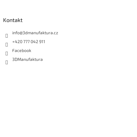
Kontakt
info
@
3dmanufaktura.cz
+420 777 042 911
Facebook
3DManufaktura