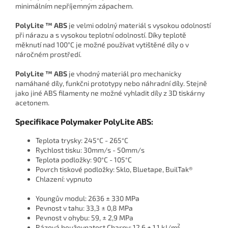
minimálním nepříjemným zápachem.
PolyLite ™ ABS
je velmi odolný materiál s vysokou odolností
při nárazu a s vysokou teplotní odolností. Díky teplotě
měknutí nad 100°C je možné používat vytištěné díly o v
náročném prostředí.
PolyLite ™ ABS
je vhodný materiál pro mechanicky
namáhané díly, funkčni prototypy nebo náhradní díly. Stejně
jako jiné ABS filamenty ne možné vyhladit díly z 3D tiskárny
acetonem.
Specifikace Polymaker PolyLite ABS:
Teplota trysky: 245
C - 265
C
°
°
Rychlost tisku: 30mm/s - 50mm/s
Teplota podložky: 90
C - 105
C
°
°
Povrch tiskové podložky: Sklo, Bluetape, BuilTak®
Chlazení: vypnuto
Youngův modul: 2636 ± 330 MPa
Pevnost v tahu: 33,3 ± 0,8 MPa
Pevnost v ohybu: 59, ± 2,9 MPa
2
Rázová houževnatost Charpy: 12,6 ± 1,1 kJ/m