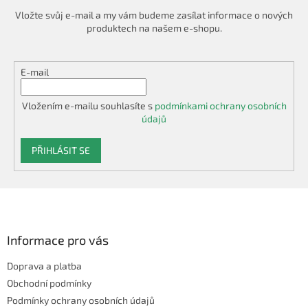
Vložte svůj e-mail a my vám budeme zasílat informace o nových
produktech na našem e-shopu.
E-mail
Vložením e-mailu souhlasíte s
podmínkami ochrany osobních
údajů
PŘIHLÁSIT SE
Z
á
p
a
Informace pro vás
t
Doprava a platba
í
Obchodní podmínky
Podmínky ochrany osobních údajů