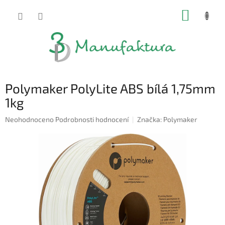
Přejít
NÁKUP
na
obsah
KOŠÍK
Polymaker PolyLite ABS bílá 1,75mm
1kg
Průměrné
Neohodnoceno
Podrobnosti hodnocení
Značka:
Polymaker
hodnocení
produktu
je
0,0
z
5
hvězdiček.