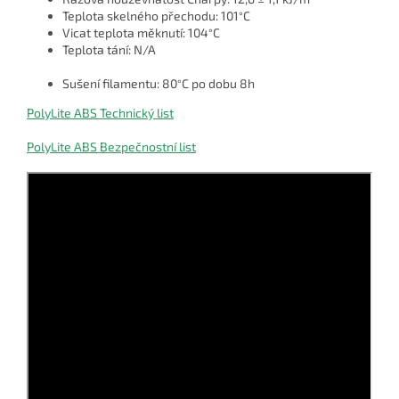
Teplota skelného přechodu: 101
C
°
Vicat teplota měknutí: 104
C
°
Teplota tání: N/A
Sušení filamentu: 80
C po dobu 8h
°
PolyLite ABS Technický list
PolyLite ABS Bezpečnostní list