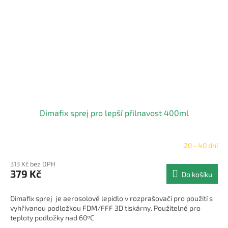
Dimafix sprej pro lepší přilnavost 400ml
20 - 40 dní
Průměrné
hodnocení
313 Kč bez DPH
produktu
379 Kč
Do košíku
je
5,0
z
Dimafix sprej je aerosolové lepidlo v rozprašovači pro použití s
5
vyhřívanou podložkou FDM/FFF 3D tiskárny. Použitelné pro
hvězdiček.
teploty podložky nad 60ºC