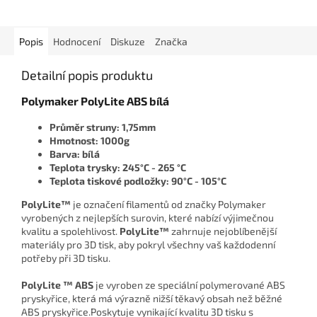
Popis
Hodnocení
Diskuze
Značka
Detailní popis produktu
Polymaker PolyLite ABS bílá
Průměr struny: 1,75mm
Hmotnost: 1000g
Barva: bílá
Teplota trysky: 245°C - 265 °C
Teplota tiskové podložky: 90°C - 105°C
PolyLite™
je označení filamentů od značky Polymaker
vyrobených z nejlepších surovin, které nabízí výjimečnou
kvalitu a spolehlivost.
PolyLite™
zahrnuje nejoblíbenější
materiály pro 3D tisk, aby pokryl všechny vaš každodenní
potřeby při 3D tisku.
PolyLite ™ ABS
je vyroben ze speciální polymerované ABS
pryskyřice, která má výrazně nižší těkavý obsah než běžné
ABS pryskyřice.
Poskytuje vynikající kvalitu 3D tisku s