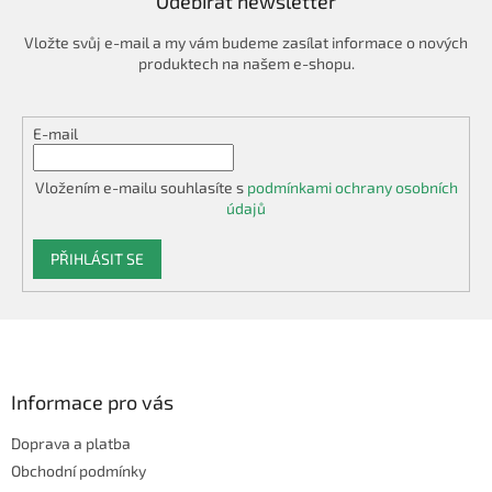
Odebírat newsletter
Vložte svůj e-mail a my vám budeme zasílat informace o nových
produktech na našem e-shopu.
E-mail
Vložením e-mailu souhlasíte s
podmínkami ochrany osobních
údajů
PŘIHLÁSIT SE
Z
á
p
a
Informace pro vás
t
Doprava a platba
í
Obchodní podmínky