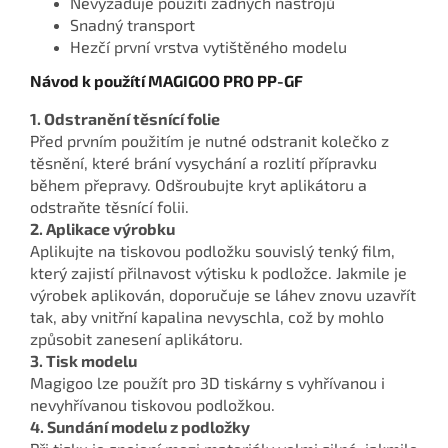
Nevyžaduje použití žádných nástrojů
Snadný transport
Hezčí první vrstva vytištěného modelu
Návod k použítí MAGIGOO PRO PP-GF
1. Odstranění těsnící folie
Před prvním použitím je nutné odstranit kolečko z
těsnění, které brání vysychání a rozlití přípravku
během přepravy. Odšroubujte kryt aplikátoru a
odstraňte těsnící folii.
2. Aplikace výrobku
Aplikujte na tiskovou podložku souvislý tenký film,
který zajistí přilnavost výtisku k podložce. Jakmile je
výrobek aplikován, doporučuje se láhev znovu uzavřít
tak, aby vnitřní kapalina nevyschla, což by mohlo
způsobit zanesení aplikátoru.
3. Tisk modelu
Magigoo lze použít pro 3D tiskárny s vyhřívanou i
nevyhřívanou tiskovou podložkou.
4. Sundání modelu z podložky