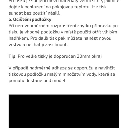
Při tisku je spojení mezi materiály velmi silné, jakmile
dojde k ochlazení na pokojovou teplotu, lze tisk
sundat bez použití násilí.
5. Očištění podložky
Při nerovnoměrném rozprostření zbytku přípravku po
tisku je vhodné podložku v místě použití otřít vlhkým
hadříkem. Pro další tisk pak můžete nanést novou
vrstvu a nechat ji zaschnout.
Tip:
Pro velké tisky je doporučen 20mm okraj
V případě nadměrné adheze se doporučuje navlhčit
tiskovou podložku malým množstvím vody, která se
pomalu dostane pod model.