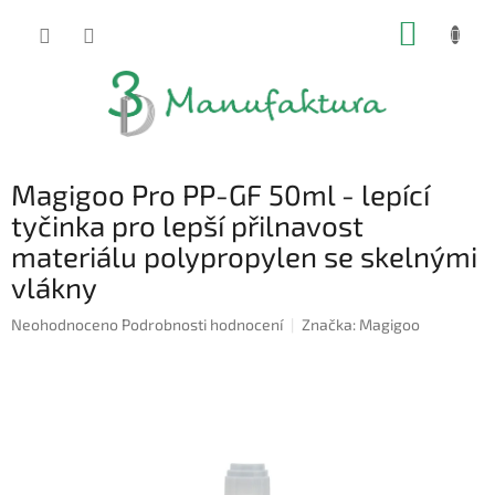
Přejít
NÁKUP
na
obsah
KOŠÍK
Magigoo Pro PP-GF 50ml - lepící
tyčinka pro lepší přilnavost
materiálu polypropylen se skelnými
vlákny
Průměrné
Neohodnoceno
Podrobnosti hodnocení
Značka:
Magigoo
hodnocení
produktu
je
0,0
z
5
hvězdiček.