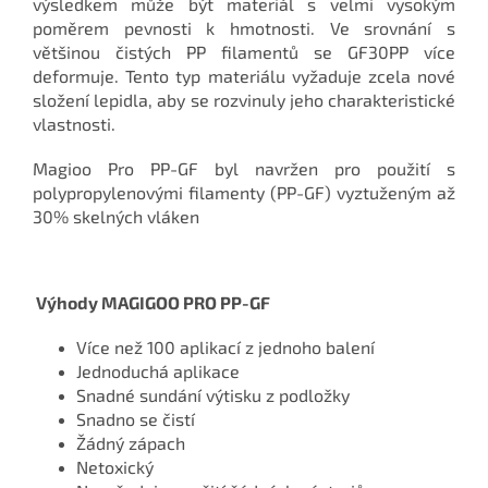
výsledkem může být materiál s velmi vysokým
poměrem pevnosti k hmotnosti. Ve srovnání s
většinou čistých PP filamentů se GF30PP více
deformuje. Tento typ materiálu vyžaduje zcela nové
složení lepidla, aby se rozvinuly jeho charakteristické
vlastnosti.
Magioo Pro PP-GF byl navržen pro použití s
polypropylenovými filamenty (PP-GF) vyztuženým až
30% skelných vláken
Výhody MAGIGOO PRO PP-GF
Více než 100 aplikací z jednoho balení
Jednoduchá aplikace
Snadné sundání výtisku z podložky
Snadno se čistí
Žádný zápach
Netoxický