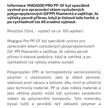
Informace MAGIGOO PRO PP-GF
byl speciálně
vyvinut pro zpracování sklem vyztužených
polypropylenových (GFPP) filamentů a zajišťuje, že
výtisky pevně přilnou, když je tiskové lože horké, a
po vychladnutí lze díl snadno vyjmout.
Množství 50ml, - vystačí na ca. 100 aplikací
Magigoo Pro PP-GF byl speciálně vyvinut pro
zpracování sklem vyztužených polypropylenových
(GF-PP) filamentů a zajišťuje, že výtisky pevně
přilnou k tiskové podložce, když je zahřátá, a po
vychladnutí lze výtisky snadno sundat.
Polypropylen (PP) je termoplastický semikrystalický
polymer s vlastnostmi, jako je dobrá pevnost,
odolnost proti nárazu a tažnost, díky nimž je užitečný
jako technický materiál. PP je však měkký materiál a
jako většina plastů může být vyztužen zavedením
vláken do polymerního kompozitu. Tyto materiály
bývají tužší a pevnější než základní polymer a