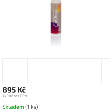
895 Kč
740 Kč bez DPH
Měrná
Skladem
(1 ks)
cena: