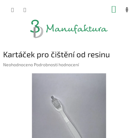
Přejít
NÁKUP
na
obsah
KOŠÍK
Kartáček pro čištění od resinu
Průměrné
Neohodnoceno
Podrobnosti hodnocení
hodnocení
produktu
je
0,0
z
5
hvězdiček.