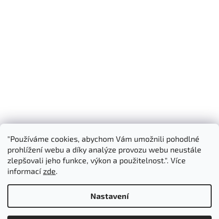
"Používáme cookies, abychom Vám umožnili pohodlné
Shoptet.cz
3D Manufaktura s.r.o.
prohlížení webu a díky analýze provozu webu neustále
zlepšovali jeho funkce, výkon a použitelnost.". Více
informací
zde
.
Vytvořil Shoptet
Nastavení
Copyright 2026
3D Manufaktura s.r.o.
. Všechna práva