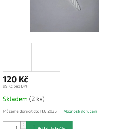
120 Kč
99 Kč bez DPH
Měrná
Skladem
(2 ks)
cena:
Můžeme doručit do:
11.8.2026
Možnosti doručení
Přidat do košíku