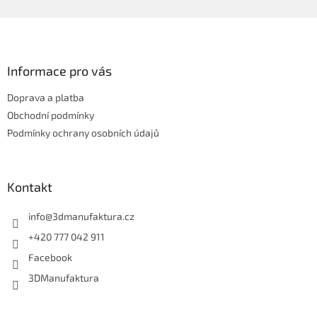
Z
á
p
a
Informace pro vás
t
Doprava a platba
í
Obchodní podmínky
Podmínky ochrany osobních údajů
Kontakt
info
@
3dmanufaktura.cz
+420 777 042 911
Facebook
3DManufaktura