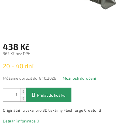
438 Kč
362 Kč bez DPH
Měrná
20 - 40 dní
cena:
Můžeme doručit do:
8.10.2026
Možnosti doručení
Přidat do košíku
Originální tryska pro 3D tiskárny Flashforge Creator 3
Detailní informace