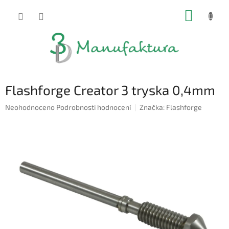
Přejít
NÁKUP
na
obsah
KOŠÍK
Flashforge Creator 3 tryska 0,4mm
Průměrné
Neohodnoceno
Podrobnosti hodnocení
Značka:
Flashforge
hodnocení
produktu
je
0,0
z
5
hvězdiček.