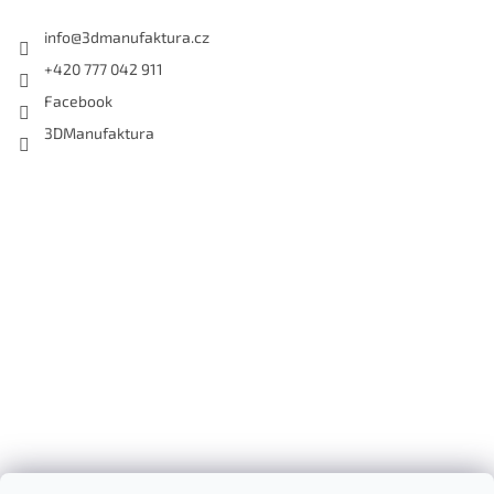
info
@
3dmanufaktura.cz
+420 777 042 911
Facebook
3DManufaktura