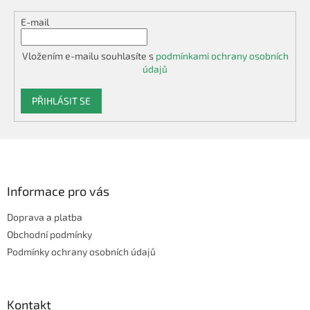
E-mail
Vložením e-mailu souhlasíte s
podmínkami ochrany osobních
údajů
PŘIHLÁSIT SE
Z
á
p
a
Informace pro vás
t
Doprava a platba
í
Obchodní podmínky
Podmínky ochrany osobních údajů
Kontakt