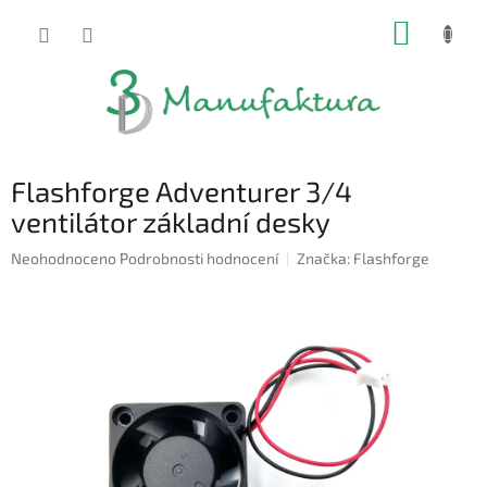
Přejít
NÁKUP
na
obsah
KOŠÍK
Flashforge Adventurer 3/4
ventilátor základní desky
Průměrné
Neohodnoceno
Podrobnosti hodnocení
Značka:
Flashforge
hodnocení
produktu
je
0,0
z
5
hvězdiček.