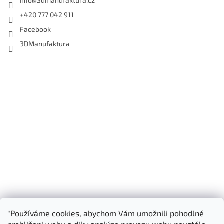
info
@
3dmanufaktura.cz
+420 777 042 911
Facebook
3DManufaktura
"Používáme cookies, abychom Vám umožnili pohodlné
Shoptet.cz
3D Manufaktura s.r.o.