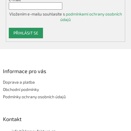
Vložením e-mailu souhlasíte s
podmínkami ochrany osobních
údajů
PŘIHLÁSIT SE
Z
á
p
a
Informace pro vás
t
Doprava a platba
í
Obchodní podmínky
Podmínky ochrany osobních údajů
Kontakt