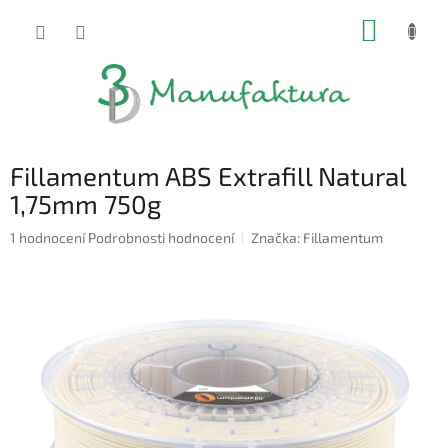
Přejít
NÁKUP
na
obsah
KOŠÍK
Fillamentum ABS Extrafill Natural
1,75mm 750g
Průměrné
1 hodnocení
Podrobnosti hodnocení
Značka:
Fillamentum
hodnocení
produktu
je
5,0
z
5
hvězdiček.