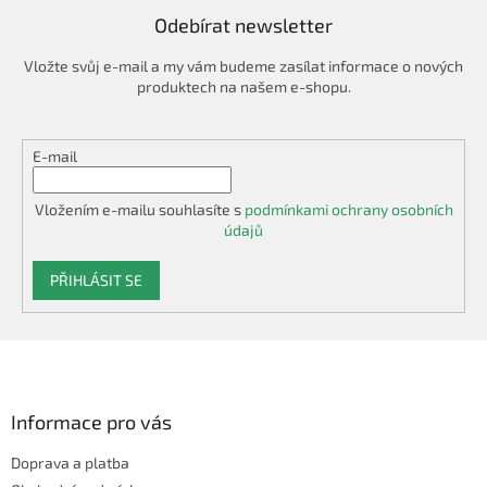
Odebírat newsletter
Vložte svůj e-mail a my vám budeme zasílat informace o nových
produktech na našem e-shopu.
E-mail
Vložením e-mailu souhlasíte s
podmínkami ochrany osobních
údajů
PŘIHLÁSIT SE
Z
á
p
a
Informace pro vás
t
Doprava a platba
í