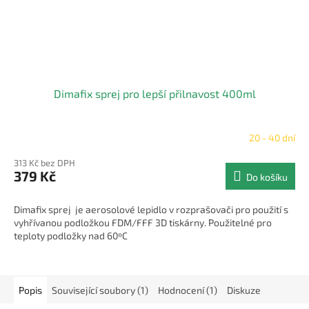
Dimafix sprej pro lepší přilnavost 400ml
20 - 40 dní
Průměrné
hodnocení
313 Kč bez DPH
produktu
379 Kč
Do košíku
je
5,0
z
Dimafix sprej je aerosolové lepidlo v rozprašovači pro použití s
5
vyhřívanou podložkou FDM/FFF 3D tiskárny. Použitelné pro
hvězdiček.
teploty podložky nad 60ºC
Popis
Související soubory (1)
Hodnocení (1)
Diskuze