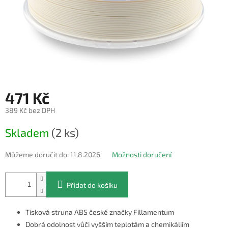
471 Kč
389 Kč bez DPH
Měrná
Skladem
(2 ks)
cena:
Můžeme doručit do:
11.8.2026
Možnosti doručení
Přidat do košíku
Tisková struna ABS české značky Fillamentum
Dobrá odolnost vůči vyšším teplotám a chemikáliím