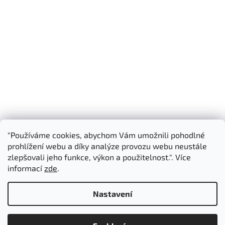
"Používáme cookies, abychom Vám umožnili pohodlné
Shoptet.cz
3D Manufaktura s.r.o.
prohlížení webu a díky analýze provozu webu neustále
zlepšovali jeho funkce, výkon a použitelnost.". Více
informací
zde
.
Vytvořil Shoptet
Nastavení
Copyright 2026
3D Manufaktura s.r.o.
. Všechna práva