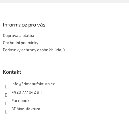
Z
á
p
a
Informace pro vás
t
Doprava a platba
í
Obchodní podmínky
Podmínky ochrany osobních údajů
Kontakt
info
@
3dmanufaktura.cz
+420 777 042 911
Facebook
3DManufaktura