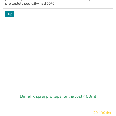
pro teploty podložky nad 60ºC
Tip
Dimafix sprej pro lepší přilnavost 400ml
20 - 40 dní
Průměrné