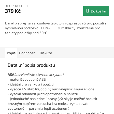
hodnocení
313 Kč bez DPH
produktu
379 Kč
Do košíku
je
5,0
z
Dimafix sprej je aerosolové lepidlo v rozprašovači pro použití s
5
vyhřívanou podložkou FDM/FFF 3D tiskárny. Použitelné pro
hvězdiček.
teploty podložky nad 60ºC
Popis
Hodnocení
Diskuze
Detailní popis produktu
ASA
(acrylonitrile styrene acrylate)
- materiál podobný ABS
- ideální pro venkovní použití
- vysoce UV stabilní, odolný vůči vnějším vlivům a vodě
- vysoká odolnost proti opotřebení a nárazu
- jednoduché následné úpravy (výtisky je možné brousit
brusným papírem za sucha i za mokra, vyhlazovat
acetonovými parami a lepit acetonem)
- ideální pro prototypování, venkovní využití i automobilový a