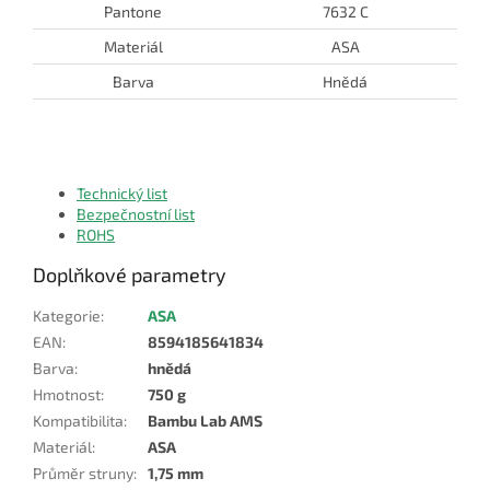
Pantone
7632 C
Materiál
ASA
Barva
Hnědá
Technický list
Bezpečnostní list
ROHS
Doplňkové parametry
Kategorie
:
ASA
EAN
:
8594185641834
Barva
:
hnědá
Hmotnost
:
750 g
Kompatibilita
:
Bambu Lab AMS
Materiál
:
ASA
Průměr struny
:
1,75 mm