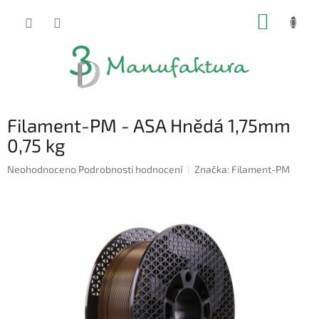
Přejít
NÁKUP
na
obsah
KOŠÍK
Filament-PM - ASA Hnědá 1,75mm
0,75 kg
Průměrné
Neohodnoceno
Podrobnosti hodnocení
Značka:
Filament-PM
hodnocení
produktu
je
0,0
z
5
hvězdiček.