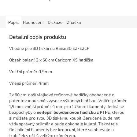
Popis
Hodnocení
Diskuze
Značka
Detailní popis produktu
Vhodné pro 3D tiskárnu Raise3D E2/E2CF
Obsah balení: 2 x 60 cm Caricorn XS hadička
Vnitřní průměr: 1,9mm
Vnější průměr: 4mm
2x 60 cm naší vlajkové teflonové hadičky obohacené o
patentovanou směs vysoce výkonných přísad. Vnitřní průměr
1,9 mm, vnější průměr 4 mm pro 1,75mm filamenty. Jedná se
bezpochyby o
nejlepší bowdenovou hadičku z PTFE
, kterou
si můžete pro svou 3D tiskárnu koupit. Zaručeně bude mít
vždy správný průměr a bude dokonale kulatá. Tiskněte s
flexibilními filamenty bez kroucení, které se objevuje u
trubiček s příliš velkým průměrem.