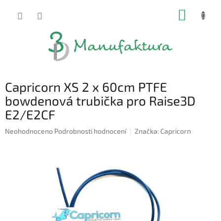
Přejít
NÁKUP
na
obsah
KOŠÍK
Capricorn XS 2 x 60cm PTFE
bowdenová trubička pro Raise3D
E2/E2CF
Průměrné
Neohodnoceno
Podrobnosti hodnocení
Značka:
Capricorn
hodnocení
produktu
je
0,0
z
5
hvězdiček.