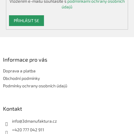
Vložením e-mailu souhlasíte s
podmínkami ochrany osobních
údajů
PŘIHLÁSIT SE
Z
á
p
a
Informace pro vás
t
Doprava a platba
í
Obchodní podmínky
Podmínky ochrany osobních údajů
Kontakt
info
@
3dmanufaktura.cz
+420 777 042 911