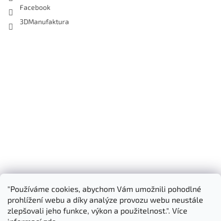
Facebook
3DManufaktura
"Používáme cookies, abychom Vám umožnili pohodlné
Shoptet.cz
3D Manufaktura s.r.o.
prohlížení webu a díky analýze provozu webu neustále
zlepšovali jeho funkce, výkon a použitelnost.". Více