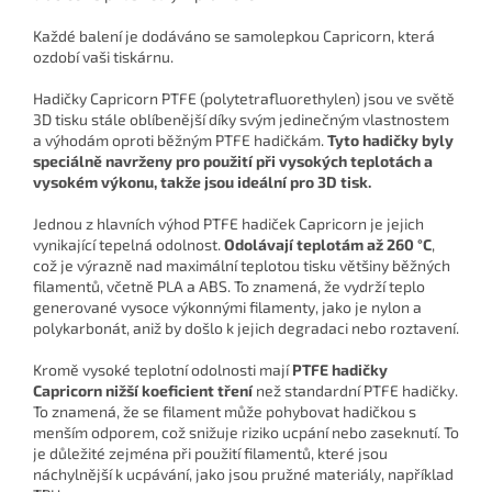
Každé balení je dodáváno se samolepkou Capricorn, která
ozdobí vaši tiskárnu.
Hadičky Capricorn PTFE (polytetrafluorethylen) jsou ve světě
3D tisku stále oblíbenější díky svým jedinečným vlastnostem
a výhodám oproti běžným PTFE hadičkám.
Tyto hadičky byly
speciálně navrženy pro použití při vysokých teplotách a
vysokém výkonu, takže jsou ideální pro 3D tisk.
Jednou z hlavních výhod PTFE hadiček Capricorn je jejich
vynikající tepelná odolnost.
Odolávají teplotám až 260 °C
,
což je výrazně nad maximální teplotou tisku většiny běžných
filamentů, včetně PLA a ABS. To znamená, že vydrží teplo
generované vysoce výkonnými filamenty, jako je nylon a
polykarbonát, aniž by došlo k jejich degradaci nebo roztavení.
Kromě vysoké teplotní odolnosti mají
PTFE hadičky
Capricorn nižší koeficient tření
než standardní PTFE hadičky.
To znamená, že se filament může pohybovat hadičkou s
menším odporem, což snižuje riziko ucpání nebo zaseknutí. To
je důležité zejména při použití filamentů, které jsou
náchylnější k ucpávání, jako jsou pružné materiály, například