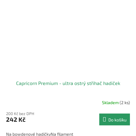
Capricorn Premium - ultra ostrý střihač hadiček
Skladem
(2 ks)
200 Kč bez DPH
242 Kč
Do košíku
Na bowdenové hadičkyNa filament