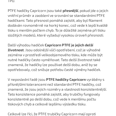
TPU.
PTFE hadičky Capricorn jsou také
přesnější
, pokud jde o jejich
vnitřní průměr a zaoblení ve srovnání se standardními PTFE
hadičkami. Tato přesnost pomáhá zajistit, aby byl filament
dodáván rovnoměrně na horký konec, což vede k lepší kvalitě
tisku s menším počtem chyb. To je důležité zejména při tisku
složitých modelů, které vyžadují vysokou úroveň přesnosti.
Další výhodou hadiček
Capricorn PTFE je jejich delší
životnost
. Jsou odolnější vůči opotřebení, což je výhodné
zejména v prostředí velkoobjemového tisku, kde může být
nutné hadičky často vyměňovat. Tato delší životnost také
znamená, že hadičky lze používat delší dobu, aniž by se
opotřebovaly, což snižuje potřebu časté výměny hadiček.
V neposlední řadě jsou
PTFE hadičky Capricorn
vyráběny s
přísnějšími tolerancemi než standardní PTFE hadičky, což
znamená, že jsou jejich rozměry a vlastnosti konzistentnější.
Tato konzistence pomáhá zajistit, aby trubičky fungovaly
konzistentně po delší dobu, což vede k menšímu počtu
tiskových chyb a celkově lepšímu výsledku tisku.
Celkově lze říci, že PTFE trubičky Capricorn mají oproti