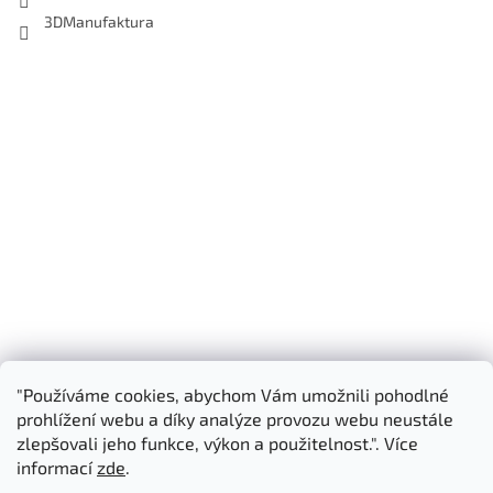
3DManufaktura
"Používáme cookies, abychom Vám umožnili pohodlné
Shoptet.cz
3D Manufaktura s.r.o.
prohlížení webu a díky analýze provozu webu neustále
zlepšovali jeho funkce, výkon a použitelnost.". Více
informací
zde
.