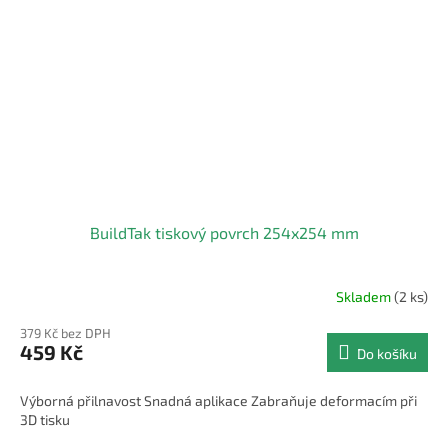
BuildTak tiskový povrch 254x254 mm
Skladem
(2 ks)
379 Kč bez DPH
459 Kč
Do košíku
Výborná přilnavost Snadná aplikace Zabraňuje deformacím při
3D tisku