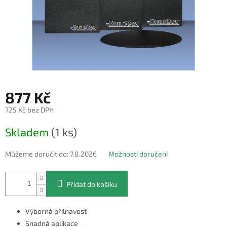
877 Kč
725 Kč bez DPH
Měrná
Skladem
(1 ks)
cena:
Můžeme doručit do:
7.8.2026
Možnosti doručení
Přidat do košíku
Výborná přilnavost
Snadná aplikace