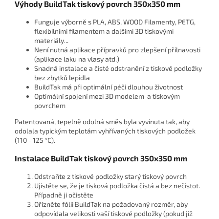
Výhody BuildTak tiskový povrch 350x350 mm
Funguje výborně s PLA, ABS, WOOD Filamenty, PETG,
flexibilními filamentem a dalšími 3D tiskovými
materiály...
Není nutná aplikace přípravků pro zlepšení přilnavosti
(aplikace laku na vlasy atd.)
Snadná instalace a čisté odstranění z tiskové podložky
bez zbytků lepidla
BuildTak má při optimální péči dlouhou životnost
Optimální spojení mezi 3D modelem a tiskovým
povrchem
Patentovaná, tepelně odolná směs byla vyvinuta tak, aby
odolala typickým teplotám vyhřívaných tiskových podložek
(110 - 125 °C).
Instalace BuildTak tiskový povrch 350x350 mm
Odstraňte z tiskové podložky starý tiskový povrch
Ujistěte se, že je tisková podložka čistá a bez nečistot.
Případně ji očistěte
Ořízněte fólii BuildTak na požadovaný rozměr, aby
odpovídala velikosti vaší tiskové podložky (pokud již