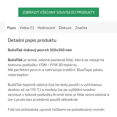
ZOBRAZIT VŠECHNY SOUVISEJÍCÍ PRODUKTY
Popis
Videa (1)
Hodnocení
Diskuze
Značka
Detailní popis produktu
BuildTak tiskový povrch 350x350 mm
BuildTak
je tenká, odolná plastová fólie, která se nalepí na
tiskovou podložku FDM / FFM 3D tiskárny .
Má perfektní povrch a nahrazuje tradiční BlueTape pásku
nebo kapton.
BuildTak tepelně odolný (lze ho tedy použít i s vyhřívanou
deskou až na 110 °C) a modely lze po vytištění snadno
sejmout z tiskové podložky.
Kromě toho je fólie velmi odolná a
lze ji proto bez problémů použít několikrát.
Fólii lze jednoduše upravit nůžkami na požadovaný rozměr.