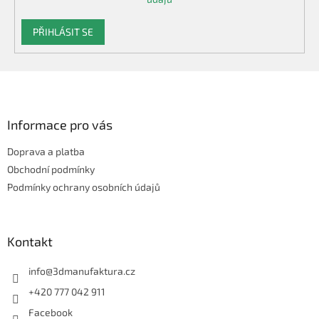
PŘIHLÁSIT SE
Z
á
p
a
Informace pro vás
t
Doprava a platba
í
Obchodní podmínky
Podmínky ochrany osobních údajů
Kontakt
info
@
3dmanufaktura.cz
+420 777 042 911
Facebook