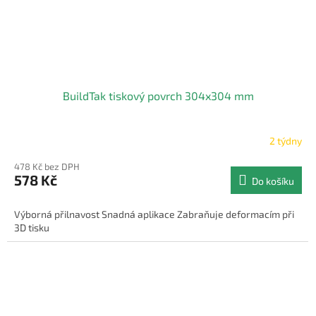
BuildTak tiskový povrch 304x304 mm
2 týdny
478 Kč bez DPH
578 Kč
Do košíku
Výborná přilnavost Snadná aplikace Zabraňuje deformacím při
3D tisku