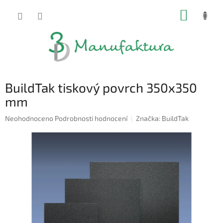
Přejít
NÁKUP
na
obsah
KOŠÍK
BuildTak tiskový povrch 350x350
mm
Průměrné
Neohodnoceno
Podrobnosti hodnocení
Značka:
BuildTak
hodnocení
produktu
je
0,0
z
5
hvězdiček.