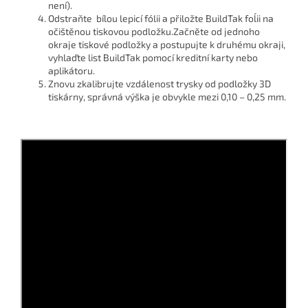
není).
Odstraňte bílou lepicí fólii a přiložte BuildTak foĺii na
očištěnou tiskovou podložku.
Začněte od jednoho
okraje tiskové podložky a postupujte k druhému okraji,
vyhlaďte list BuildTak pomocí kreditní karty nebo
aplikátoru.
Znovu zkalibrujte vzdálenost trysky od podložky 3D
tiskárny, správná výška je obvykle mezi 0,10 – 0,25 mm.