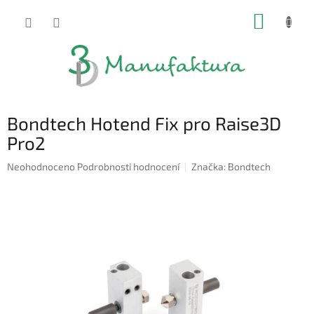
Přejít
NÁKUP
na
obsah
KOŠÍK
Bondtech Hotend Fix pro Raise3D
Pro2
Průměrné
Neohodnoceno
Podrobnosti hodnocení
Značka:
Bondtech
hodnocení
produktu
je
0,0
z
5
hvězdiček.