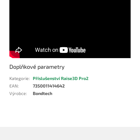
Doplňkové parametry
Kategorie
:
Příslušenství Raise3D Pro2
EAN
:
7350011414642
Výrobce
:
Bondtech