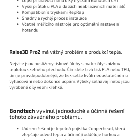
Lepší přilnavost filmu díky tryskám Bondtech CHT
Vyšší průtok u PLA a dalších neabrazivních materiálů
Kompatibilní s tryskami RepRap
Snadný a rychlý proces instalace
Včetně měřicího nástroje pro optimální nastavení
hotendu
Raise3D Pro2
má vážný problém s produkcí tepla.
Nejvíce jsou postiženy tiskové úlohy s materiály s nízkou
teplotou skelného přechodu. Čím déle trvá tisk PLA nebo TPU,
tím je pravděpodobnější, že tisk selže kvůli nedostatečnému
vytlačování nebo dokonce ucpání. Výtisky selhávají nebo jsou
vyrobené díly velmi křehké.
Bondtech
vyvinul jednoduché a účinné řešení
tohoto závažného problému.
Jádrem řešení je tepelná pojistka Copperhead, která
zlepšuje odvod tepla a účinněji odděluje horkou a