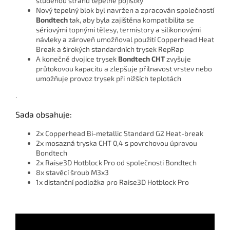
studenou stranu tepelné pojistky
Nový tepelný blok byl navržen a zpracován společností
Bondtech
tak, aby byla zajištěna kompatibilita se
sériovými topnými tělesy, termistory a silikonovými
návleky a zároveň umožňoval použití Copperhead Heat
Break a širokých standardních trysek RepRap
A konečně dvojice trysek
Bondtech CHT
zvyšuje
průtokovou kapacitu a zlepšuje přilnavost vrstev nebo
umožňuje provoz trysek při nižších teplotách
.
Sada obsahuje:
2x Copperhead Bi-metallic Standard G2 Heat-break
2x mosazná tryska CHT 0,4 s povrchovou úpravou
Bondtech
2x Raise3D Hotblock Pro od společnosti Bondtech
8x stavěcí šroub M3x3
1x distanční podložka pro Raise3D Hotblock Pro