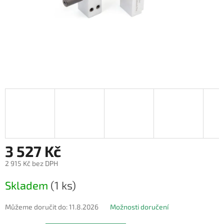
3 527 Kč
2 915 Kč bez DPH
Měrná
Skladem
(1 ks)
cena:
Můžeme doručit do:
11.8.2026
Možnosti doručení