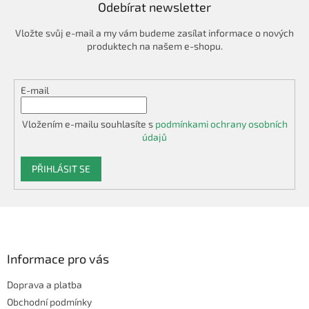
Odebírat newsletter
Vložte svůj e-mail a my vám budeme zasílat informace o nových
produktech na našem e-shopu.
E-mail
Vložením e-mailu souhlasíte s
podmínkami ochrany osobních
údajů
PŘIHLÁSIT SE
Z
á
p
a
Informace pro vás
t
Doprava a platba
í
Obchodní podmínky