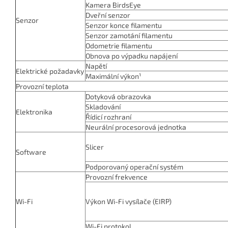
Kamera BirdsEye
Dveřní senzor
Senzor
Senzor konce filamentu
Senzor zamotání filamentu
Odometrie filamentu
Obnova po výpadku napájení
Napětí
Elektrické požadavky
Maximální výkon¹
Provozní teplota
Dotyková obrazovka
Skladování
Elektronika
Řídicí rozhraní
Neurální procesorová jednotka
Slicer
Software
Podporovaný operační systém
Provozní frekvence
Wi-Fi
Výkon Wi-Fi vysílače (EIRP)
Wi-Fi protokol