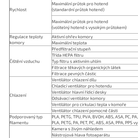
Maximální průtok pro hotend
Rychlost
(standardní průtok hotend)
Maximální průtok pro hotend
(volitelný hotend s vysokým průtokem)
Regulace teploty
Aktivní ohřev komory
komory
Maximální teplota
Předfiltrační stupeň
Třída HEPA filtru
Čištění vzduchu
Typ filtru s aktivním uhlím
Filtrace těkavých organických látek
Filtrace pevných částic
Ventilátor chlazení dílu
Chladicí ventilátor pro hotendu
Ventilátor hlavní řídicí desky
Chlazení
Odsávací ventilátor komory
Ventilátor pro cirkulaci tepla v komoře
Ventilátor chlazení pomocné části
Podporovaný typ
PLA, PETG, TPU, PVA, BVOH, ABS, ASA, PC, PA,
filamentu
PLA, PETG, PA, PET, PC, ABS, ASA, PPA, PPS 
Kamera s živým náhledem
Nástrojová hlava fotoaparátu