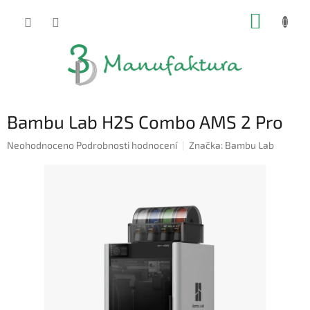
Přejít
NÁKUP
na
obsah
KOŠÍK
Bambu Lab H2S Combo AMS 2 Pro
Průměrné
Neohodnoceno
Podrobnosti hodnocení
Značka:
Bambu Lab
hodnocení
produktu
je
0,0
z
5
hvězdiček.