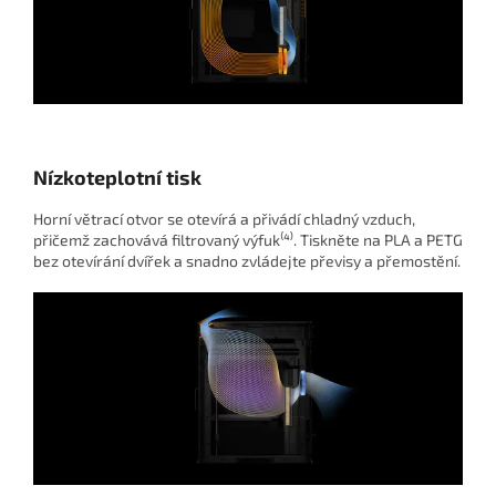
Nízkoteplotní tisk
Horní větrací otvor se otevírá a přivádí chladný vzduch,
přičemž zachovává filtrovaný výfuk⁽⁴⁾. Tiskněte na PLA a PETG
bez otevírání dvířek a snadno zvládejte převisy a přemostění.