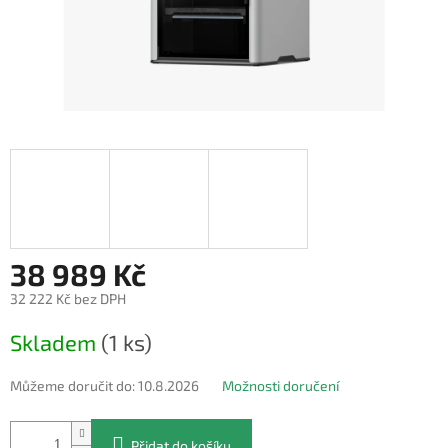
38 989 Kč
32 222 Kč bez DPH
Měrná
Skladem
(1 ks)
cena:
Můžeme doručit do:
10.8.2026
Možnosti doručení
Přidat do košíku