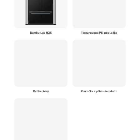
Bambu Lab H2S
Texturovaná PEI podložka
Držák cívky
Krabička s příslušenstvím