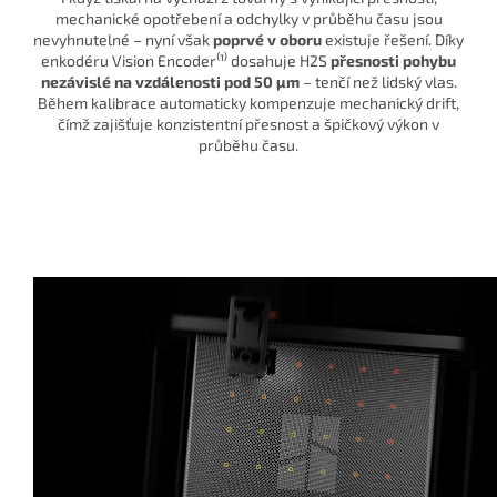
mechanické opotřebení a odchylky v průběhu času jsou
nevyhnutelné – nyní však
poprvé v oboru
existuje řešení. Díky
enkodéru Vision Encoder⁽¹⁾ dosahuje H2S
přesnosti pohybu
nezávislé na vzdálenosti pod 50 μm
– tenčí než lidský vlas.
Během kalibrace automaticky kompenzuje mechanický drift,
čímž zajišťuje konzistentní přesnost a špičkový výkon v
průběhu času.