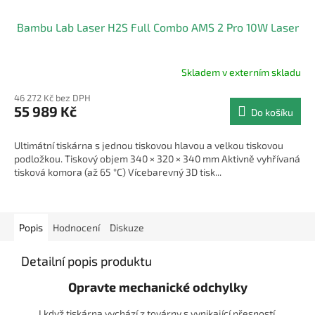
Bambu Lab Laser H2S Full Combo AMS 2 Pro 10W Laser
Skladem v externím skladu
46 272 Kč bez DPH
55 989 Kč
Do košíku
Ultimátní tiskárna s jednou tiskovou hlavou a velkou tiskovou
podložkou. Tiskový objem 340 × 320 × 340 mm Aktivně vyhřívaná
tisková komora (až 65 °C) Vícebarevný 3D tisk...
Popis
Hodnocení
Diskuze
Detailní popis produktu
Opravte mechanické odchylky
I když tiskárna vychází z továrny s vynikající přesností,