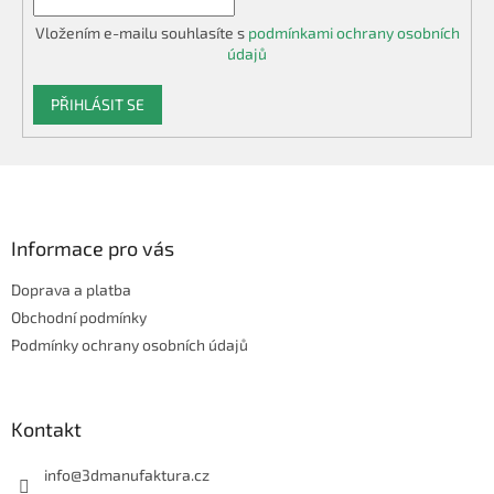
Vložením e-mailu souhlasíte s
podmínkami ochrany osobních
údajů
PŘIHLÁSIT SE
Z
á
p
a
Informace pro vás
t
Doprava a platba
í
Obchodní podmínky
Podmínky ochrany osobních údajů
Kontakt
info
@
3dmanufaktura.cz