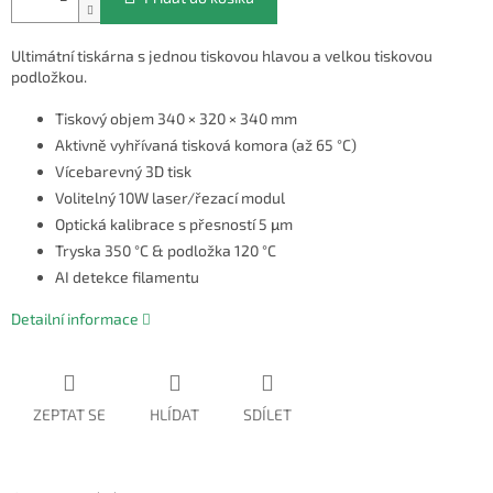
Ultimátní tiskárna s jednou tiskovou hlavou a velkou tiskovou
podložkou.
Tiskový objem 340 × 320 × 340 mm
Aktivně vyhřívaná tisková komora (až 65 °C)
Vícebarevný 3D tisk
Volitelný 10W laser/řezací modul
Optická kalibrace s přesností 5 μm
Tryska 350 °C & podložka 120 °C
AI detekce filamentu
Detailní informace
ZEPTAT SE
HLÍDAT
SDÍLET