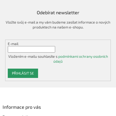
Odebírat newsletter
Vložte svůj e-mail a my vám budeme zasílat informace o nových
produktech na našem e-shopu.
E-mail
Vložením e-mailu souhlasíte s
podmínkami ochrany osobních
údajů
PŘIHLÁSIT SE
Z
á
p
a
Informace pro vás
t