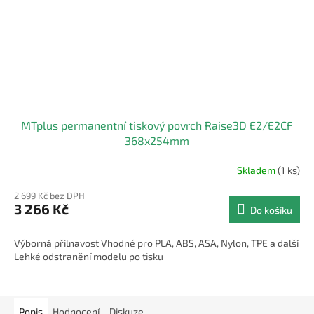
MTplus permanentní tiskový povrch Raise3D E2/E2CF
368x254mm
Skladem
(1 ks)
2 699 Kč bez DPH
3 266 Kč
Do košíku
Výborná přilnavost Vhodné pro PLA, ABS, ASA, Nylon, TPE a další
Lehké odstranění modelu po tisku
Popis
Hodnocení
Diskuze