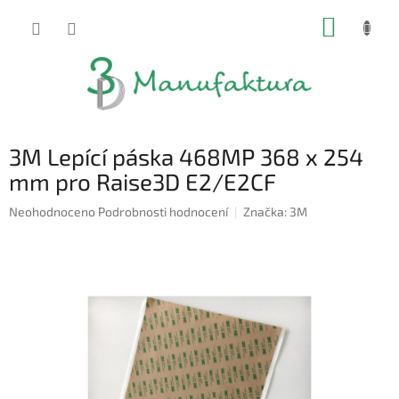
Přejít
NÁKUP
na
obsah
KOŠÍK
3M Lepící páska 468MP 368 x 254
mm pro Raise3D E2/E2CF
Průměrné
Neohodnoceno
Podrobnosti hodnocení
Značka:
3M
hodnocení
produktu
je
0,0
z
5
hvězdiček.