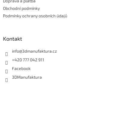
Doprava a platba
í
Obchodní podmínky
Podmínky ochrany osobních údajů
Kontakt
info
@
3dmanufaktura.cz
+420 777 042 911
Facebook
3DManufaktura